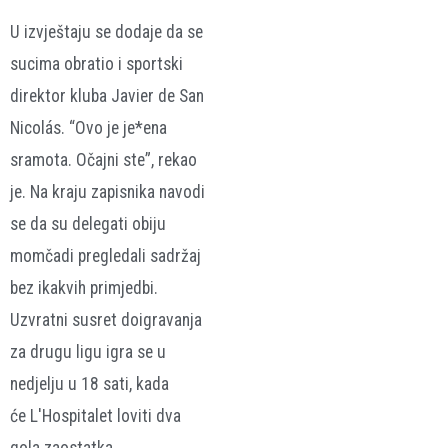
U izvještaju se dodaje da se
sucima obratio i sportski
direktor kluba Javier de San
Nicolás. “Ovo je je*ena
sramota. Očajni ste”, rekao
je. Na kraju zapisnika navodi
se da su delegati obiju
momčadi pregledali sadržaj
bez ikakvih primjedbi.
Uzvratni susret doigravanja
za drugu ligu igra se u
nedjelju u 18 sati, kada
će L'Hospitalet loviti dva
gola zaostatka.