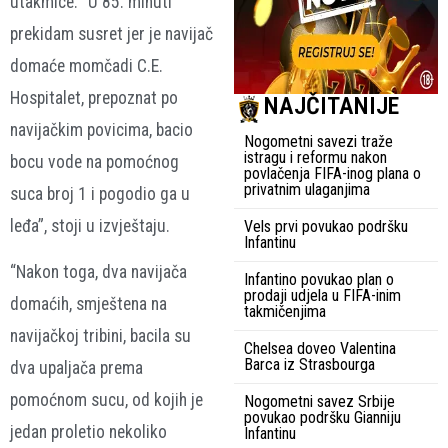
utakmice. “U 85. minuti
prekidam susret jer je navijač
domaće momčadi C.E.
Hospitalet, prepoznat po
NAJČITANIJE
navijačkim povicima, bacio
Nogometni savezi traže
istragu i reformu nakon
bocu vode na pomoćnog
povlačenja FIFA-inog plana o
privatnim ulaganjima
suca broj 1 i pogodio ga u
leđa”, stoji u izvještaju.
Vels prvi povukao podršku
Infantinu
“Nakon toga, dva navijača
Infantino povukao plan o
prodaji udjela u FIFA-inim
domaćih, smještena na
takmičenjima
navijačkoj tribini, bacila su
Chelsea doveo Valentina
Barca iz Strasbourga
dva upaljača prema
pomoćnom sucu, od kojih je
Nogometni savez Srbije
povukao podršku Gianniju
jedan proletio nekoliko
Infantinu