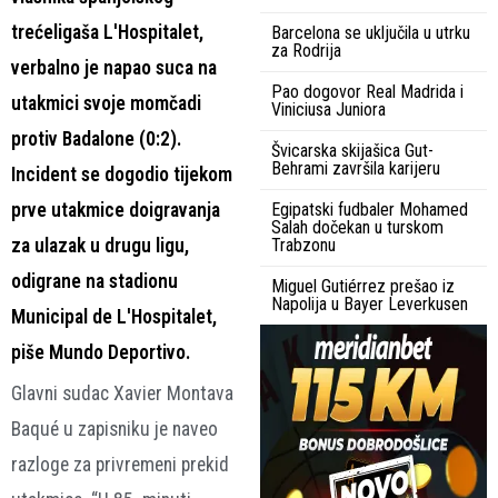
trećeligaša L'Hospitalet,
Barcelona se uključila u utrku
za Rodrija
verbalno je napao suca na
Pao dogovor Real Madrida i
utakmici svoje momčadi
Viniciusa Juniora
protiv Badalone (0:2).
Švicarska skijašica Gut-
Behrami završila karijeru
Incident se dogodio tijekom
prve utakmice doigravanja
Egipatski fudbaler Mohamed
Salah dočekan u turskom
za ulazak u drugu ligu,
Trabzonu
odigrane na stadionu
Miguel Gutiérrez prešao iz
Napolija u Bayer Leverkusen
Municipal de L'Hospitalet,
piše Mundo Deportivo.
Glavni sudac Xavier Montava
Baqué u zapisniku je naveo
razloge za privremeni prekid