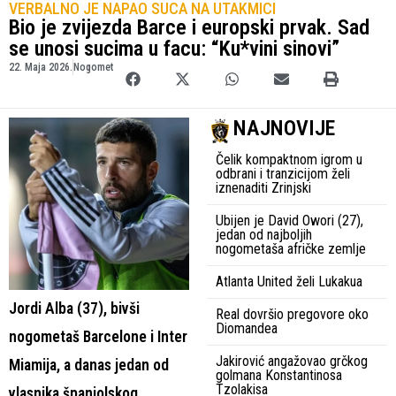
VERBALNO JE NAPAO SUCA NA UTAKMICI
Bio je zvijezda Barce i europski prvak. Sad
se unosi sucima u facu: “Ku*vini sinovi”
22. Maja 2026.
Nogomet
NAJNOVIJE
Čelik kompaktnom igrom u
odbrani i tranzicijom želi
iznenaditi Zrinjski
Ubijen je David Owori (27),
jedan od najboljih
nogometaša afričke zemlje
Atlanta United želi Lukakua
Jordi Alba (37), bivši
Real dovršio pregovore oko
Diomandea
nogometaš Barcelone i Inter
Jakirović angažovao grčkog
Miamija, a danas jedan od
golmana Konstantinosa
Tzolakisa
vlasnika španjolskog