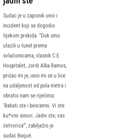
jadni ste
Sudac je u zapisnik unio i
incident koji se dogodio
tijekom prekida. “Dok smo
ulazili u tunel prema
svlačionicama, vlasnik C.E.
Hospitalet, Jordi Alba Ramos,
prišao mi je, unio mi se u lice
na udaljenost od pola metra i
obratio nam se riječima:
‘Bahati ste i besramni. Vi ste
ku*vini sinovi. Jadni ste, vas
četvorica'”, zabilježio je
sudac Baqué.