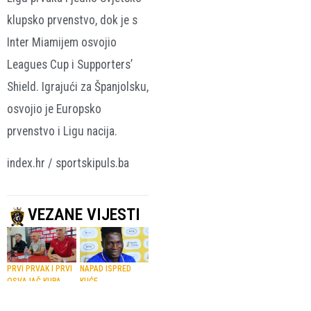
klupsko prvenstvo, dok je s
Inter Miamijem osvojio
Leagues Cup i Supporters’
Shield. Igrajući za Španjolsku,
osvojio je Europsko
prvenstvo i Ligu nacija.
index.hr / sportskipuls.ba
VEZANE VIJESTI
PRVI PRVAK I PRVI
NAPAD ISPRED
OSVAJAČ KUPA
KUĆE
Čelik
Ubijen je David
kompaktnom
Owori (27), jedan