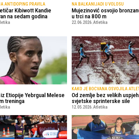
A ANTIDOPING PRAVILA
NA BALKANIJADI U VOLOSU
letičar Kibiwott Kandie
Mujezinović osvojio bronzan
an na sedam godina
u trci na 800 m
letika
22.06.2026.
Atletika
KAKO JE BOCVANA OSVOJILA ATLE
iz Etiopije Yebrgual Melese
Od zemlje bez velikih uspje
m treninga
svjetske sprinterske sile
letika
12.05.2026.
Atletika