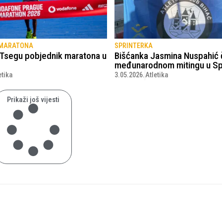
 MARATONA
SPRINTERKA
n Tsegu pobjednik maratona u
Bišćanka Jasmina Nuspahić 
međunarodnom mitingu u Spl
etika
3.05.2026.
Atletika
Prikaži još vijesti
© Copyright - VICOBA d.o.o. 2024.