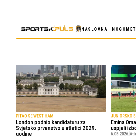
NASLOVNA
NOGOME
PITAO SE WEST HAM
JUNIORSKO S
London podnio kandidaturu za
Emina Oman
Svjetsko prvenstvo u atletici 2029.
uspjeli izb
godine
6.08.2026.
Atl