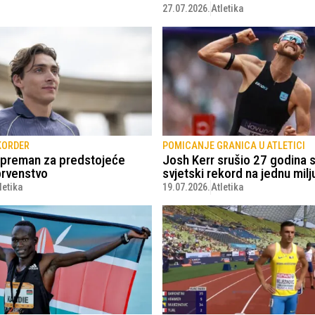
27.07.2026.
Atletika
KORDER
POMICANJE GRANICA U ATLETICI
spreman za predstojeće
Josh Kerr srušio 27 godina s
prvenstvo
svjetski rekord na jednu milj
letika
19.07.2026.
Atletika