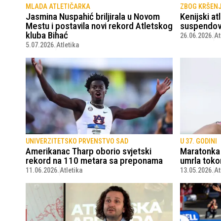
MLADA ATLETIČARKA
ZBOG KRŠENJ
Jasmina Nuspahić briljirala u Novom
Kenijski at
Mestu i postavila novi rekord Atletskog
suspendov
kluba Bihać
26.06.2026.
At
5.07.2026.
Atletika
UNIVERZITETSKO PRVENSTVO SAD
U 37. GODINI
Amerikanac Tharp oborio svjetski
Maratonka 
rekord na 110 metara sa preponama
umrla toko
11.06.2026.
Atletika
13.05.2026.
At