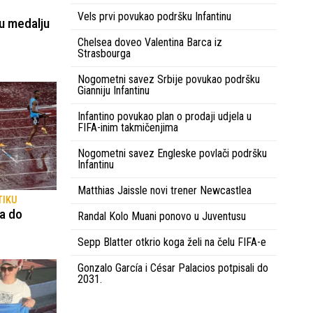
Vels prvi povukao podršku Infantinu
u medalju
Chelsea doveo Valentina Barca iz
Strasbourga
Nogometni savez Srbije povukao podršku
Gianniju Infantinu
Infantino povukao plan o prodaji udjela u
FIFA-inim takmičenjima
Nogometni savez Engleske povlači podršku
Infantinu
Matthias Jaissle novi trener Newcastlea
TIKU
ha do
Randal Kolo Muani ponovo u Juventusu
Sepp Blatter otkrio koga želi na čelu FIFA-e
Gonzalo García i César Palacios potpisali do
2031.