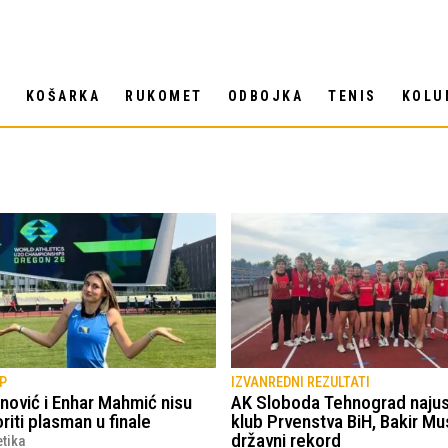
T
KOŠARKA
RUKOMET
ODBOJKA
TENIS
KOLU
P
IZVANREDNI REZULTATI
ović i Enhar Mahmić nisu
AK Sloboda Tehnograd najusp
oriti plasman u finale
klub Prvenstva BiH, Bakir Mu
državni rekord
etika