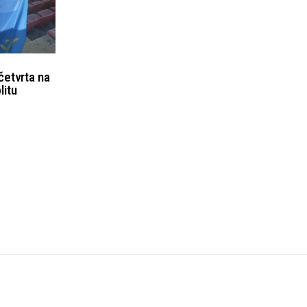
četvrta na
itu
Uvjeti korištenja
Kontakt