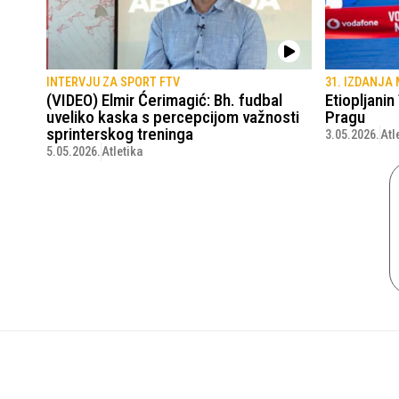
INTERVJU ZA SPORT FTV
31. IZDANJA
(VIDEO) Elmir Ćerimagić: Bh. fudbal
Etiopljani
uveliko kaska s percepcijom važnosti
Pragu
sprinterskog treninga
3.05.2026.
Atl
5.05.2026.
Atletika
SportskiPuls.ba