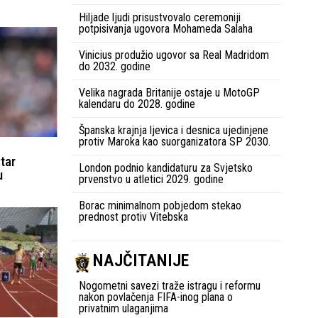
Hiljade ljudi prisustvovalo ceremoniji
potpisivanja ugovora Mohameda Salaha
Vinicius produžio ugovor sa Real Madridom
do 2032. godine
Velika nagrada Britanije ostaje u MotoGP
kalendaru do 2028. godine
Španska krajnja ljevica i desnica ujedinjene
protiv Maroka kao suorganizatora SP 2030.
tar
London podnio kandidaturu za Svjetsko
u
prvenstvo u atletici 2029. godine
Borac minimalnom pobjedom stekao
prednost protiv Vitebska
NAJČITANIJE
Nogometni savezi traže istragu i reformu
nakon povlačenja FIFA-inog plana o
privatnim ulaganjima