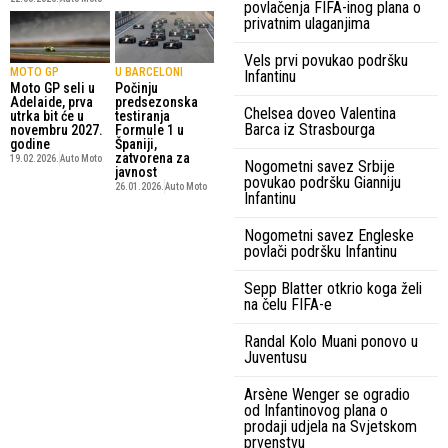
povlačenja FIFA-inog plana o
privatnim ulaganjima
Vels prvi povukao podršku
MOTO GP
U BARCELONI
Infantinu
Moto GP seli u
Počinju
Adelaide, prva
predsezonska
Chelsea doveo Valentina
utrka bit će u
testiranja
Barca iz Strasbourga
novembru 2027.
Formule 1 u
godine
Španiji,
zatvorena za
19.02.2026.
Auto Moto
Nogometni savez Srbije
javnost
povukao podršku Gianniju
26.01.2026.
Auto Moto
Infantinu
Nogometni savez Engleske
povlači podršku Infantinu
Sepp Blatter otkrio koga želi
na čelu FIFA-e
Randal Kolo Muani ponovo u
Juventusu
Arsène Wenger se ogradio
od Infantinovog plana o
prodaji udjela na Svjetskom
prvenstvu