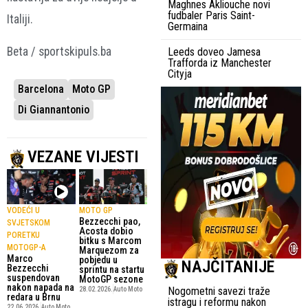
Maghnes Akliouche novi
fudbaler Paris Saint-
Italiji.
Germaina
Beta / sportskipuls.ba
Leeds doveo Jamesa
Trafforda iz Manchester
Cityja
Barcelona
Moto GP
Di Giannantonio
VEZANE VIJESTI
VODEĆI U
MOTO GP
Bezzecchi pao,
SVJETSKOM
Acosta dobio
PORETKU
bitku s Marcom
MOTOGP-A
Marquezom za
Marco
pobjedu u
NAJČITANIJE
Bezzecchi
sprintu na startu
suspendovan
MotoGP sezone
nakon napada na
Nogometni savezi traže
28.02.2026.
Auto Moto
redara u Brnu
istragu i reformu nakon
22.06.2026.
Auto Moto