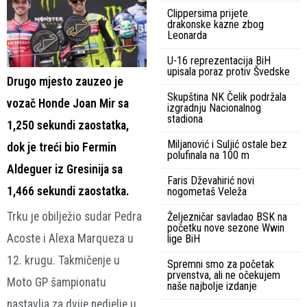
Clippersima prijete
drakonske kazne zbog
Leonarda
U-16 reprezentacija BiH
upisala poraz protiv Švedske
Drugo mjesto zauzeo je
Skupština NK Čelik podržala
vozač Honde Joan Mir sa
izgradnju Nacionalnog
stadiona
1,250 sekundi zaostatka,
Miljanović i Suljić ostale bez
dok je treći bio Fermin
polufinala na 100 m
Aldeguer iz Gresinija sa
Faris Dževahirić novi
1,466 sekundi zaostatka.
nogometaš Veleža
Trku je obilježio sudar Pedra
Željezničar savladao BSK na
početku nove sezone Wwin
Acoste i Alexa Marqueza u
lige BiH
12. krugu. Takmičenje u
Spremni smo za početak
prvenstva, ali ne očekujem
Moto GP šampionatu
naše najbolje izdanje
nastavlja za dvije nedjelje u