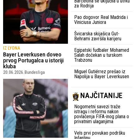
Barcelona se uključila u utrku
za Rodrija
Pao dogovor Real Madrida i
Viniciusa Juniora
Švicarska skijašica Gut-
Behrami završila karijeru
IZ LYONA
Egipatski fudbaler Mohamed
Bayer Leverkusen doveo
Salah dočekan u turskom
prvog Portugalca u istoriji
Trabzonu
kluba
Miguel Gutiérrez prešao iz
20.06.2026.
Bundesliga
Napolija u Bayer Leverkusen
NAJČITANIJE
Nogometni savezi traže
istragu i reformu nakon
povlačenja FIFA-inog plana o
privatnim ulaganjima
Vels prvi povukao podršku
Infantinu