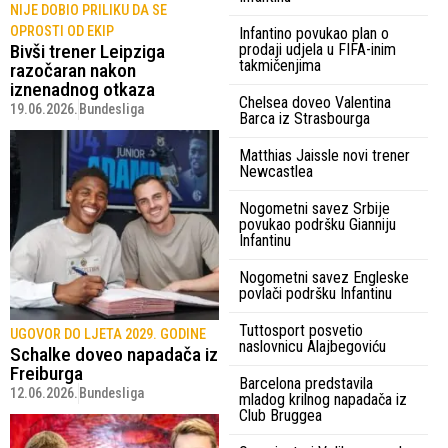
NIJE DOBIO PRILIKU DA SE
OPROSTI OD EKIP
Infantino povukao plan o
Bivši trener Leipziga
prodaji udjela u FIFA-inim
takmičenjima
razočaran nakon
iznenadnog otkaza
Chelsea doveo Valentina
19.06.2026.
Bundesliga
Barca iz Strasbourga
Matthias Jaissle novi trener
Newcastlea
Nogometni savez Srbije
povukao podršku Gianniju
Infantinu
Nogometni savez Engleske
povlači podršku Infantinu
Tuttosport posvetio
UGOVOR DO LJETA 2029. GODINE
naslovnicu Alajbegoviću
Schalke doveo napadača iz
Freiburga
Barcelona predstavila
12.06.2026.
Bundesliga
mladog krilnog napadača iz
Club Bruggea