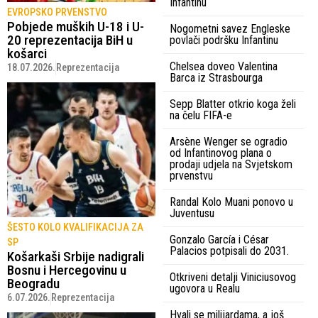
Infantinu
EVROPSKO PRVENSTVO
Pobjede muških U-18 i U-
Nogometni savez Engleske
20 reprezentacija BiH u
povlači podršku Infantinu
košarci
Chelsea doveo Valentina
18.07.2026.
Reprezentacija
Barca iz Strasbourga
Sepp Blatter otkrio koga želi
na čelu FIFA-e
Arsène Wenger se ogradio
od Infantinovog plana o
prodaji udjela na Svjetskom
prvenstvu
Randal Kolo Muani ponovo u
Juventusu
ŠESTO KOLO KVALIFIKACIJA ZA
Gonzalo García i César
SP
Palacios potpisali do 2031.
Košarkaši Srbije nadigrali
Bosnu i Hercegovinu u
Otkriveni detalji Viniciusovog
Beogradu
ugovora u Realu
6.07.2026.
Reprezentacija
Hvali se milijardama, a još