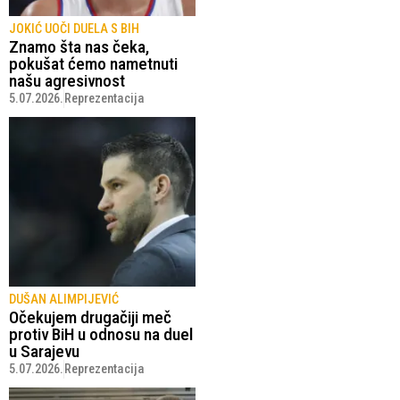
JOKIĆ UOČI DUELA S BIH
Znamo šta nas čeka,
pokušat ćemo nametnuti
našu agresivnost
5.07.2026.
Reprezentacija
DUŠAN ALIMPIJEVIĆ
Očekujem drugačiji meč
protiv BiH u odnosu na duel
u Sarajevu
5.07.2026.
Reprezentacija