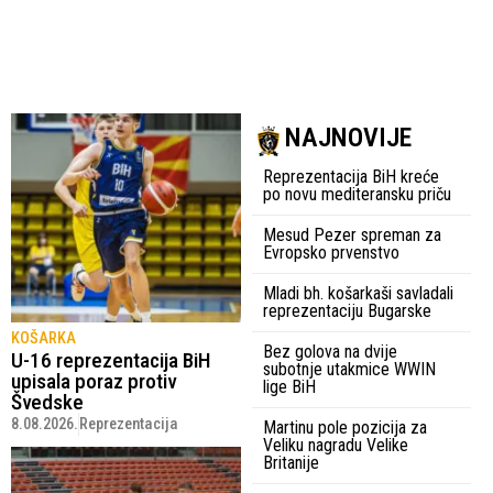
NAJNOVIJE
Reprezentacija BiH kreće
po novu mediteransku priču
Mesud Pezer spreman za
Evropsko prvenstvo
Mladi bh. košarkaši savladali
reprezentaciju Bugarske
KOŠARKA
Bez golova na dvije
U-16 reprezentacija BiH
subotnje utakmice WWIN
upisala poraz protiv
lige BiH
Švedske
8.08.2026.
Reprezentacija
Martinu pole pozicija za
Veliku nagradu Velike
Britanije