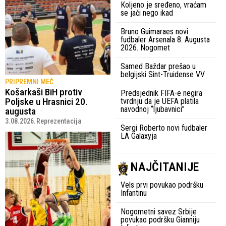
Koljeno je sređeno, vraćam
se jači nego ikad
Bruno Guimaraes novi
fudbaler Arsenala 8. Augusta
2026. Nogomet
Samed Baždar prešao u
belgijski Sint-Truidense VV
PRIPREMNI MEČ
Košarkaši BiH protiv
Predsjednik FIFA-e negira
Poljske u Hrasnici 20.
tvrdnju da je UEFA platila
navodnoj “ljubavnici”
augusta
3.08.2026.
Reprezentacija
Sergi Roberto novi fudbaler
LA Galaxyja
NAJČITANIJE
Vels prvi povukao podršku
Infantinu
Nogometni savez Srbije
povukao podršku Gianniju