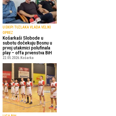
U EKIPI TUZLAKA VLADA VELIKI
OPREZ
Košarkaši Slobode u
subotu dočekuju Bosnu u
prvoj utakmici polufinala
play – offa prvenstva BiH
22.05.2026.
Košarka