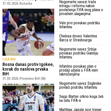
Nogometni savezi traže
31.05.2026.
Košarka
istragu i reformu nakon
povlačenja FIFA-inog plana o
privatnim ulaganjima
Vels prvi povukao podršku
Infantinu
Chelsea doveo Valentina
Barca iz Strasbourga
Nogometni savez Srbije
povukao podršku Gianniju
Infantinu
LIGA BIH
Bosna danas protiv Igokee,
Infantino povukao plan o
korak do naslova prvaka
prodaji udjela u FIFA-inim
BiH
takmičenjima
31.05.2026.
Prvenstvo BiH (M)
Nogometni savez Engleske
povlači podršku Infantinu
Sepp Blatter otkrio koga želi
na čelu FIFA-e
Matthias Jaissle novi trener