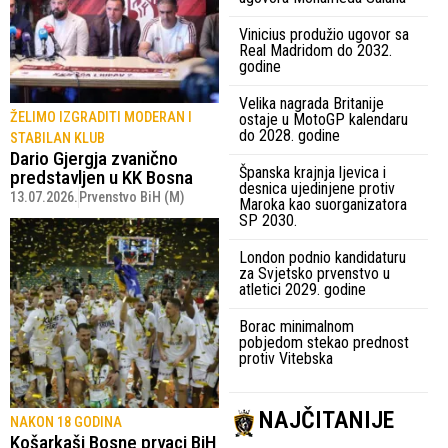
Vinicius produžio ugovor sa
Real Madridom do 2032.
godine
Velika nagrada Britanije
ŽELIMO IZGRADITI MODERAN I
ostaje u MotoGP kalendaru
do 2028. godine
STABILAN KLUB
Dario Gjergja zvanično
Španska krajnja ljevica i
predstavljen u KK Bosna
desnica ujedinjene protiv
13.07.2026.
Prvenstvo BiH (M)
Maroka kao suorganizatora
SP 2030.
London podnio kandidaturu
za Svjetsko prvenstvo u
atletici 2029. godine
Borac minimalnom
pobjedom stekao prednost
protiv Vitebska
NAJČITANIJE
NAKON 18 GODINA
Košarkaši Bosne prvaci BiH