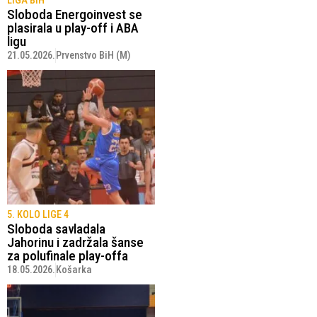
LIGA BIH
Sloboda Energoinvest se
plasirala u play-off i ABA
ligu
21.05.2026.
Prvenstvo BiH (M)
5. KOLO LIGE 4
Sloboda savladala
Jahorinu i zadržala šanse
za polufinale play-offa
18.05.2026.
Košarka