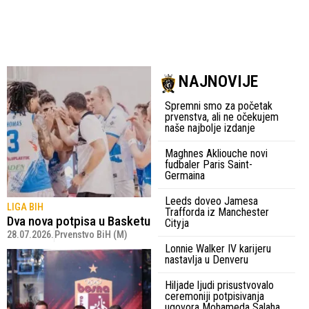
NAJNOVIJE
Spremni smo za početak
prvenstva, ali ne očekujem
naše najbolje izdanje
Maghnes Akliouche novi
fudbaler Paris Saint-
Germaina
Leeds doveo Jamesa
LIGA BIH
Trafforda iz Manchester
Dva nova potpisa u Basketu
Cityja
28.07.2026.
Prvenstvo BiH (M)
Lonnie Walker IV karijeru
nastavlja u Denveru
Hiljade ljudi prisustvovalo
ceremoniji potpisivanja
ugovora Mohameda Salaha