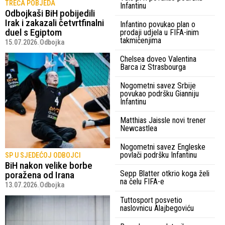
TREĆA POBJEDA
Infantinu
Odbojkaši BiH pobijedili
Irak i zakazali četvrtfinalni
Infantino povukao plan o
duel s Egiptom
prodaji udjela u FIFA-inim
takmičenjima
15.07.2026.
Odbojka
Chelsea doveo Valentina
Barca iz Strasbourga
Nogometni savez Srbije
povukao podršku Gianniju
Infantinu
Matthias Jaissle novi trener
Newcastlea
Nogometni savez Engleske
povlači podršku Infantinu
SP U SJEDEĆOJ ODBOJCI
BiH nakon velike borbe
Sepp Blatter otkrio koga želi
poražena od Irana
na čelu FIFA-e
13.07.2026.
Odbojka
Tuttosport posvetio
naslovnicu Alajbegoviću