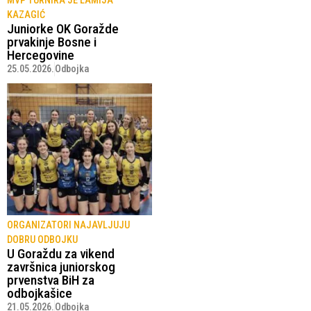
MVP TURNIRA JE LAMIJA
KAZAGIĆ
Juniorke OK Goražde
prvakinje Bosne i
Hercegovine
25.05.2026.
Odbojka
ORGANIZATORI NAJAVLJUJU
DOBRU ODBOJKU
U Goraždu za vikend
završnica juniorskog
prvenstva BiH za
odbojkašice
21.05.2026.
Odbojka