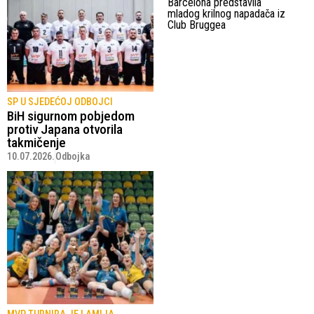
Barcelona predstavila
mladog krilnog napadača iz
Club Bruggea
SP U SJEDEĆOJ ODBOJCI
BiH sigurnom pobjedom
protiv Japana otvorila
takmičenje
10.07.2026.
Odbojka