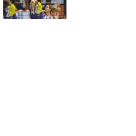
UTAKMICA SE IGRA OD 19:00 SATI
Odbojkašice Goražda u
prvoj utakmici polufinala
KUP-a BiH večeras
dočekuju ŽOK Gacko
4.02.2026.
Odbojka
Prikaži još vijesti
SportskiPuls.ba