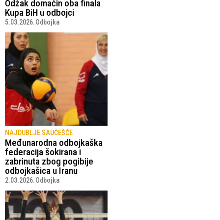
Odžak domaćin oba finala
Kupa BiH u odbojci
5.03.2026.
Odbojka
NAJDUBLJE SAUČEŠĆE
Međunarodna odbojkaška
federacija šokirana i
zabrinuta zbog pogibije
odbojkašica u Iranu
2.03.2026.
Odbojka