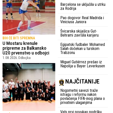
Barcelona se uključila u utrku
za Rodrija
Pao dogovor Real Madrida i
Viniciusa Juniora
Švicarska skijašica Gut-
Behrami završila karijeru
BIH ĆE BITI SPREMNA
U Mostaru krenule
Egipatski fudbaler Mohamed
pripreme za Balkansko
Salah dočekan u turskom
U20 prvenstvo u odbojci
Trabzonu
1.08.2026.
Odbojka
Miguel Gutiérrez prešao iz
Napolija u Bayer Leverkusen
NAJČITANIJE
Nogometni savezi traže
istragu i reformu nakon
povlačenja FIFA-inog plana o
privatnim ulaganjima
Vels prvi povukao podršku