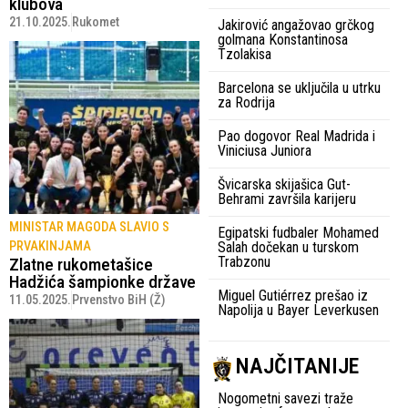
klubova
21.10.2025.
Rukomet
Jakirović angažovao grčkog
golmana Konstantinosa
Tzolakisa
Barcelona se uključila u utrku
za Rodrija
Pao dogovor Real Madrida i
Viniciusa Juniora
Švicarska skijašica Gut-
Behrami završila karijeru
MINISTAR MAGODA SLAVIO S
Egipatski fudbaler Mohamed
PRVAKINJAMA
Salah dočekan u turskom
Trabzonu
Zlatne rukometašice
Hadžića šampionke države
Miguel Gutiérrez prešao iz
11.05.2025.
Prvenstvo BiH (Ž)
Napolija u Bayer Leverkusen
NAJČITANIJE
Nogometni savezi traže