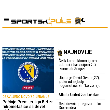
NAJNOVIJE
Čelik kompaktnom igrom u
odbrani i tranzicijom želi
iznenaditi Zrinjski
Ubijen je David Owori (27),
jedan od najboljih
nogometaša afričke zemlje
Atlanta United želi Lukakua
OBAVLJENO NOVO ŽRIJEBANJE
Počinje Premijer liga BiH za
Real dovršio pregovore oko
rukometašice sa devet
Diomandea