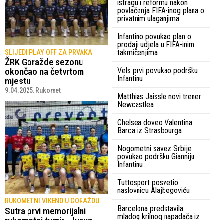
istragu i reformu nakon
povlačenja FIFA-inog plana o
privatnim ulaganjima
Infantino povukao plan o
prodaji udjela u FIFA-inim
takmičenjima
SLIJEDI PLAY OFF ZA PRVAKA
ŽRK Goražde sezonu
okončao na četvrtom
Vels prvi povukao podršku
Infantinu
mjestu
9.04.2025.
Rukomet
Matthias Jaissle novi trener
Newcastlea
Chelsea doveo Valentina
Barca iz Strasbourga
Nogometni savez Srbije
povukao podršku Gianniju
Infantinu
Tuttosport posvetio
naslovnicu Alajbegoviću
RUKOMETNI VIKEND U GORAŽDU
Barcelona predstavila
Sutra prvi memorijalni
mladog krilnog napadača iz