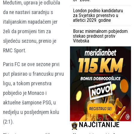
Međutim, uprava je odlučila
London podnio kandidaturu
da ne nastavi saradnju s
za Svjetsko prvenstvo u
atletici 2029. godine
italijanskim napadačem jer
želi da promijeni tim za
Borac minimalnom pobjedom
stekao prednost protiv
sljedeću sezonu, prenio je
Vitebska
RMC Sport.
Paris FC se ove sezone prvi
put plasirao u francusku prvu
ligu, a tokom prvenstva
pobijedio je Monaco i
aktuelne šampione PSG, u
nedjelju u posljednjem kolu
(2:1).
NAJČITANIJE