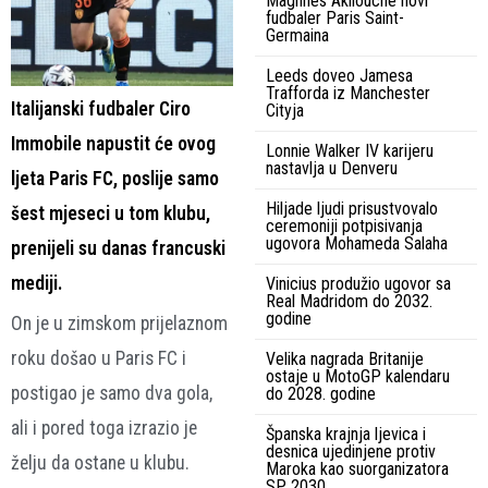
Maghnes Akliouche novi
fudbaler Paris Saint-
Germaina
Leeds doveo Jamesa
Trafforda iz Manchester
Italijanski fudbaler Ciro
Cityja
Immobile napustit će ovog
Lonnie Walker IV karijeru
nastavlja u Denveru
ljeta Paris FC, poslije samo
Hiljade ljudi prisustvovalo
šest mjeseci u tom klubu,
ceremoniji potpisivanja
ugovora Mohameda Salaha
prenijeli su danas francuski
mediji.
Vinicius produžio ugovor sa
Real Madridom do 2032.
godine
On je u zimskom prijelaznom
roku došao u Paris FC i
Velika nagrada Britanije
ostaje u MotoGP kalendaru
postigao je samo dva gola,
do 2028. godine
ali i pored toga izrazio je
Španska krajnja ljevica i
desnica ujedinjene protiv
želju da ostane u klubu.
Maroka kao suorganizatora
SP 2030.