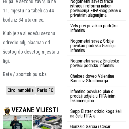
Nogometni savezi traže
Ekipa je sezonu završila na
istragu i reformu nakon
povlačenja FIFA-inog plana o
11. mjestu na tabeli sa 44
privatnim ulaganjima
boda iz 34 utakmice.
Vels prvi povukao podršku
Infantinu
Klub je za sljedeću sezonu
Nogometni savez Srbije
odredio cilj, plasman od
povukao podršku Gianniju
Infantinu
šestog do desetog mjesta u
Nogometni savez Engleske
ligi.
povlači podršku Infantinu
Beta / sportskipuls.ba
Chelsea doveo Valentina
Barca iz Strasbourga
Ciro Immobile
Paris FC
Infantino povukao plan o
prodaji udjela u FIFA-inim
takmičenjima
VEZANE VIJESTI
Sepp Blatter otkrio koga želi
na čelu FIFA-e
Gonzalo García i César