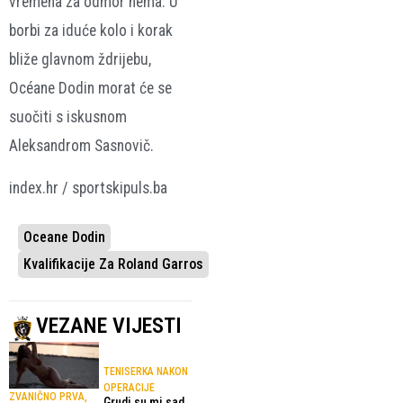
vremena za odmor nema. U
borbi za iduće kolo i korak
bliže glavnom ždrijebu,
Océane Dodin morat će se
suočiti s iskusnom
Aleksandrom Sasnovič.
index.hr / sportskipuls.ba
Oceane Dodin
Kvalifikacije Za Roland Garros
VEZANE VIJESTI
TENISERKA NAKON
OPERACIJE
ZVANIČNO PRVA,
Grudi su mi sad