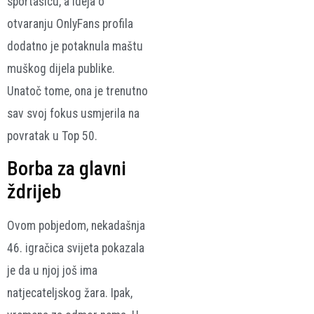
sportašicu, a ideja o
otvaranju OnlyFans profila
dodatno je potaknula maštu
muškog dijela publike.
Unatoč tome, ona je trenutno
sav svoj fokus usmjerila na
povratak u Top 50.
Borba za glavni
ždrijeb
Ovom pobjedom, nekadašnja
46. igračica svijeta pokazala
je da u njoj još ima
natjecateljskog žara. Ipak,