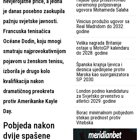
nevjerojatne priče, a jedna
ceremoniji potpisivanja
ugovora Mohameda Salaha
je danas posebno zaokupila
pažnju svjetske javnosti.
Vinicius produžio ugovor sa
Real Madridom do 2032.
Francuska tenisačica
godine
Océane Dodin, koju mnogi
Velika nagrada Britanije
ostaje u MotoGP kalendaru
smatraju najprovokativnijom
do 2028. godine
pojavom u ženskom tenisu,
Španska krajnja ljevica i
desnica ujedinjene protiv
izborila je drugo kolo
Maroka kao suorganizatora
SP 2030.
kvalifikacija nakon
dramatičnog preokreta
London podnio kandidaturu
za Svjetsko prvenstvo u
protiv Amerikanke Kayle
atletici 2029. godine
Day.
Borac minimalnom pobjedom
stekao prednost protiv
Vitebska
Pobjeda nakon
dvije spašene