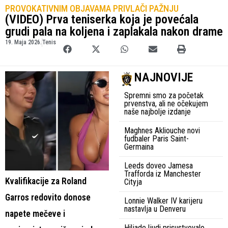
PROVOKATIVNIM OBJAVAMA PRIVLAČI PAŽNJU
(VIDEO) Prva teniserka koja je povećala
grudi pala na koljena i zaplakala nakon drame
19. Maja 2026.
Tenis
NAJNOVIJE
Spremni smo za početak
prvenstva, ali ne očekujem
naše najbolje izdanje
Maghnes Akliouche novi
fudbaler Paris Saint-
Germaina
Leeds doveo Jamesa
Trafforda iz Manchester
Kvalifikacije za Roland
Cityja
Garros redovito donose
Lonnie Walker IV karijeru
nastavlja u Denveru
napete mečeve i
Hiljade ljudi prisustvovalo