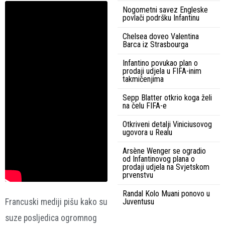
Nogometni savez Engleske
povlači podršku Infantinu
Chelsea doveo Valentina
Barca iz Strasbourga
Infantino povukao plan o
prodaji udjela u FIFA-inim
takmičenjima
Sepp Blatter otkrio koga želi
na čelu FIFA-e
Otkriveni detalji Viniciusovog
ugovora u Realu
Arsène Wenger se ogradio
od Infantinovog plana o
prodaji udjela na Svjetskom
prvenstvu
Randal Kolo Muani ponovo u
Juventusu
Francuski mediji pišu kako su
suze posljedica ogromnog