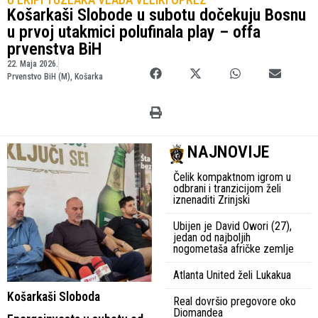
Košarkaši Slobode u subotu dočekuju Bosnu
u prvoj utakmici polufinala play – offa
prvenstva BiH
22. Maja 2026.
Prvenstvo BiH (M)
,
Košarka
NAJNOVIJE
Čelik kompaktnom igrom u
odbrani i tranzicijom želi
iznenaditi Zrinjski
Ubijen je David Owori (27),
jedan od najboljih
nogometaša afričke zemlje
Atlanta United želi Lukakua
Košarkaši Sloboda
Real dovršio pregovore oko
Diomandea