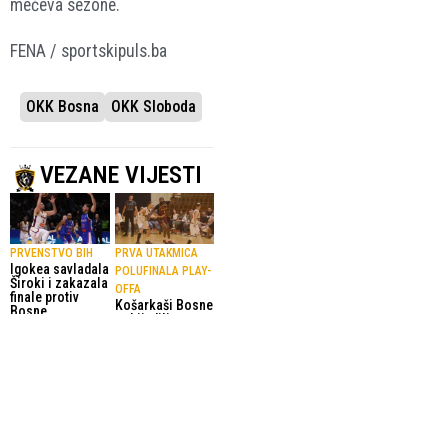
mečeva sezone.
FENA / sportskipuls.ba
OKK Bosna
OKK Sloboda
VEZANE VIJESTI
PRVENSTVO BIH
PRVA UTAKMICA
Igokea savladala
POLUFINALA PLAY-
Široki i zakazala
OFFA
finale protiv
Košarkaši Bosne
Bosne
pobijedili
26.05.2026.
Slobodu u
Prvenstvo BiH (M)
Mejdanu
23.05.2026.
Košarka
LIGA BIH
5. KOLO LIGE 4