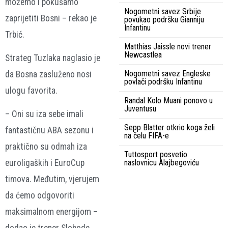
možemo i pokušamo
Nogometni savez Srbije
zaprijetiti Bosni – rekao je
povukao podršku Gianniju
Infantinu
Trbić.
Matthias Jaissle novi trener
Newcastlea
Strateg Tuzlaka naglasio je
Nogometni savez Engleske
da Bosna zasluženo nosi
povlači podršku Infantinu
ulogu favorita.
Randal Kolo Muani ponovo u
Juventusu
– Oni su iza sebe imali
Sepp Blatter otkrio koga želi
fantastičnu ABA sezonu i
na čelu FIFA-e
praktično su odmah iza
Tuttosport posvetio
naslovnicu Alajbegoviću
euroligaških i EuroCup
timova. Međutim, vjerujem
da ćemo odgovoriti
maksimalnom energijom –