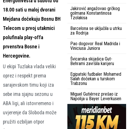
Energoinvesta u subotu od
Jakirović angažovao grčkog
18.00 sati u maloj dvorani
golmana Konstantinosa
Tzolakisa
Mejdana dočekuju Bosnu BH
Telecom u prvoj utakmici
Barcelona se uključila u utrku
za Rodrija
polufinala play-offa
Pao dogovor Real Madrida i
prvenstva Bosne i
Viniciusa Juniora
Hercegovine.
Švicarska skijašica Gut-
Behrami završila karijeru
U ekipi Tuzlaka vlada veliki
Egipatski fudbaler Mohamed
oprez i respekt prema
Salah dočekan u turskom
Trabzonu
sarajevskom timu koji iza
sebe ima sjajnu sezonu u
Miguel Gutiérrez prešao iz
Napolija u Bayer Leverkusen
ABA ligi, ali istovremeno i
uvjerenje da Sloboda može
pružiti ozbiljan otpor