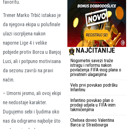
favoritu.
Trener Marko Trbić istakao je
da njegova ekipa u polufinale
ulazi iscrpljena nakon
naporne Lige 4 i velike
NAJČITANIJE
pobjede protiv Borca u Banjoj
Nogometni savezi traže
Luci, ali i potpuno motivisana
istragu i reformu nakon
povlačenja FIFA-inog plana o
da sezonu završi na pravi
privatnim ulaganjima
način.
Vels prvi povukao podršku
Infantinu
– Umorni jesmo, ali ovoj ekipi
Infantino povukao plan o
ne nedostaje karakter.
prodaji udjela u FIFA-inim
takmičenjima
Dugujemo sebi i ljudima oko
Chelsea doveo Valentina
nas da odigramo najbolje što
Barca iz Strasbourga