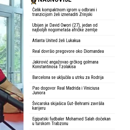
Čelik kompaktnom igrom u odbrani i
tranzicijom želi iznenaditi Zrinjski
Ubijen je David Owori (27), jedan od
najboljih nogometaša afričke zemlje
Atlanta United želi Lukakua
Real dovršio pregovore oko Diomandea
Jakirović angažovao grčkog golmana
Konstantinosa Tzolakisa
Barcelona se uključila u utrku za Rodrija
Pao dogovor Real Madrida i Viniciusa
Juniora
Švicarska skijašica Gut-Behrami završila
karijeru
Egipatski fudbaler Mohamed Salah dočekan
u turskom Trabzonu