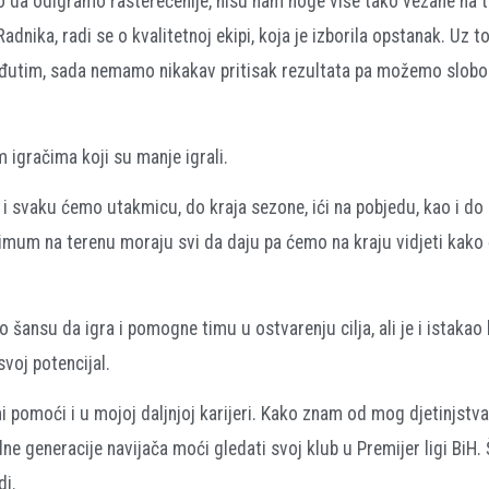
 da odigramo rasterećenije, nisu nam noge više tako vezane na te
adnika, radi se o kvalitetnoj ekipi, koja je izborila opstanak. Uz to
. Međutim, sada nemamo nikakav pritisak rezultata pa možemo slobo
 igračima koji su manje igrali.
 i svaku ćemo utakmicu, do kraja sezone, ići na pobjedu, kao i do
simum na terenu moraju svi da daju pa ćemo na kraju vidjeti kako 
 šansu da igra i pomogne timu u ostvarenju cilja, ali je i istakao
svoj potencijal.
mi pomoći i u mojoj daljnjoj karijeri. Kako znam od mog djetinjstva,
ne generacije navijača moći gledati svoj klub u Premijer ligi BiH. 
di.