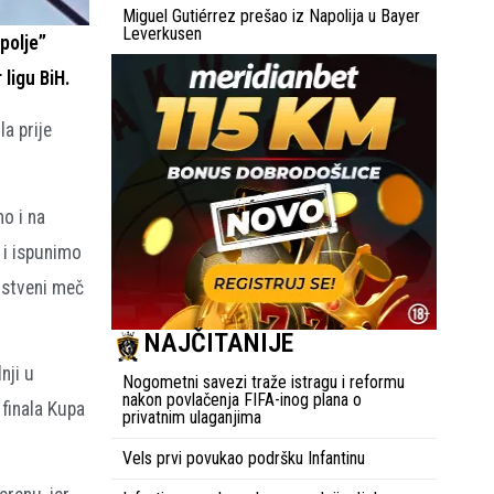
Miguel Gutiérrez prešao iz Napolija u Bayer
Leverkusen
polje”
 ligu BiH.
la prije
o i na
 i ispunimo
enstveni meč
NAJČITANIJE
nji u
Nogometni savezi traže istragu i reformu
nakon povlačenja FIFA-inog plana o
finala Kupa
privatnim ulaganjima
Vels prvi povukao podršku Infantinu