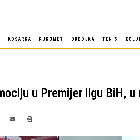
T
KOŠARKA
RUKOMET
ODBOJKA
TENIS
KOLU
ociju u Premijer ligu BiH, u 