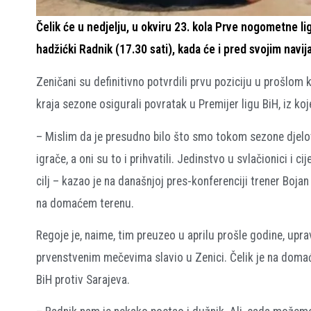
Čelik će u nedjelju, u okviru 23. kola Prve nogometne li
hadžićki Radnik (17.30 sati), kada će i pred svojim navij
Zeničani su definitivno potvrdili prvu poziciju u prošlom ko
kraja sezone osigurali povratak u Premijer ligu BiH, iz koj
– Mislim da je presudno bilo što smo tokom sezone djelo
igrače, a oni su to i prihvatili. Jedinstvo u svlačionici 
cilj – kazao je na današnjoj pres-konferenciji trener Boja
na domaćem terenu.
Regoje je, naime, tim preuzeo u aprilu prošle godine, upra
prvenstvenim mečevima slavio u Zenici. Čelik je na doma
BiH protiv Sarajeva.