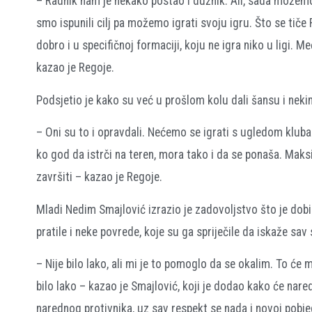
– Radnik nam je nekako postao i dužnik. Ali, sada možemo
smo ispunili cilj pa možemo igrati svoju igru. Što se tiče R
dobro i u specifičnoj formaciji, koju ne igra niko u ligi
kazao je Regoje.
Podsjetio je kako su već u prošlom kolu dali šansu i nekim
– Oni su to i opravdali. Nećemo se igrati s ugledom kluba
ko god da istrči na teren, mora tako i da se ponaša. Mak
završiti – kazao je Regoje.
Mladi Nedim Smajlović izrazio je zadovoljstvo što je dobio
pratile i neke povrede, koje su ga spriječile da iskaže sav 
– Nije bilo lako, ali mi je to pomoglo da se okalim. To će 
bilo lako – kazao je Smajlović, koji je dodao kako će nared
narednog protivnika, uz sav respekt se nada i novoj pobje