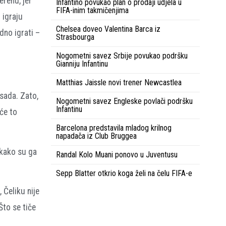
renu, jer
Infantino povukao plan o prodaji udjela u
FIFA-inim takmičenjima
 igraju
Chelsea doveo Valentina Barca iz
dno igrati –
Strasbourga
Nogometni savez Srbije povukao podršku
Gianniju Infantinu
Matthias Jaissle novi trener Newcastlea
 sada. Zato,
Nogometni savez Engleske povlači podršku
Infantinu
će to
Barcelona predstavila mladog krilnog
napadača iz Club Bruggea
 kako su ga
Randal Kolo Muani ponovo u Juventusu
Sepp Blatter otkrio koga želi na čelu FIFA-e
 Čeliku nije
Što se tiče