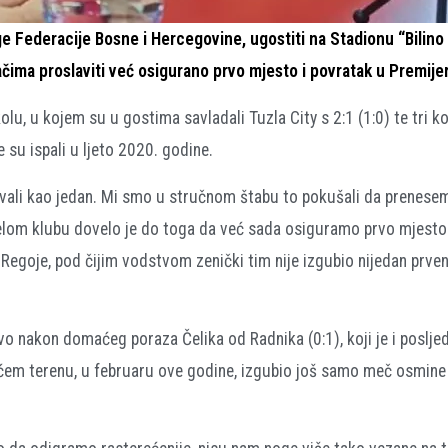
ge Federacije Bosne i Hercegovine, ugostiti na Stadionu “Bilino 
ačima proslaviti već osigurano prvo mjesto i povratak u Premijer
lu, u kojem su u gostima savladali Tuzla City s 2:1 (1:0) te tri ko
e su ispali u ljeto 2020. godine.
vali kao jedan. Mi smo u stručnom štabu to pokušali da prenesem
i cijelom klubu dovelo je do toga da već sada osiguramo prvo mjesto
n Regoje, pod čijim vodstvom zenički tim nije izgubio nijedan prv
vo nakon domaćeg poraza Čelika od Radnika (0:1), koji je i posljed
ćem terenu, u februaru ove godine, izgubio još samo meč osmine 