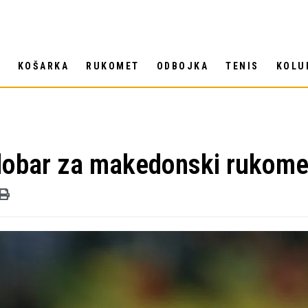
T
KOŠARKA
RUKOMET
ODBOJKA
TENIS
KOLU
 dobar za makedonski rukome