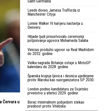
Saint-Germaina
Leeds doveo Jamesa Trafforda iz
Manchester Cityja
Lonnie Walker IV karijeru nastavlja u
Denveru
Hiljade ljudi prisustvovalo ceremoniji
potpisivanja ugovora Mohameda Salaha
Vinicius produžio ugovor sa Real Madridom
do 2032. godine
Velika nagrada Britanije ostaje u MotoGP
kalendaru do 2028. godine
Španska krajnja ljevica i desnica ujedinjene
protiv Maroka kao suorganizatora SP 2030.
London podnio kandidaturu za Svjetsko
prvenstvo u atletici 2029. godine
na Červara u
Borac minimalnom pobjedom stekao
prednost protiv Vitebska