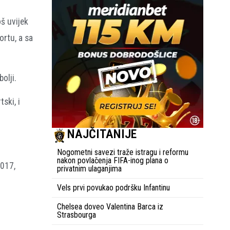
oš uvijek
ortu, a sa
olji.
ski, i
NAJČITANIJE
Nogometni savezi traže istragu i reformu
nakon povlačenja FIFA-inog plana o
2017,
privatnim ulaganjima
Vels prvi povukao podršku Infantinu
Chelsea doveo Valentina Barca iz
Strasbourga