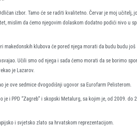
čan izbor. Tamo će se raditi kvalitetno. Červar je moj učitelj, j
et, mislim da ćemo njegovim dolaskom dodatno podići nivo u sp
neri makedonskih klubova će pored njega morati da budu budu još b
e osvajao. Učili smo od njega i sada ćemo morati da se borimo sport
 rekao je Lazarov.
sao je ove sedmice dvogodišnji ugovor sa Eurofarm Pelisterom.
dio je i PPD “Zagreb” i skopski Metalurg, sa kojim je, od 2009. do 
impijsko i svjetsko zlato sa hrvatskom reprezentacijom.