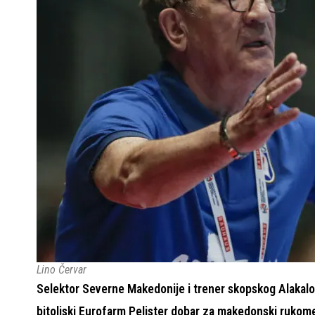
Lino Červar
Selektor Severne Makedonije i trener skopskog Alakaloid
bitoljski Eurofarm Pelister dobar za makedonski rukome