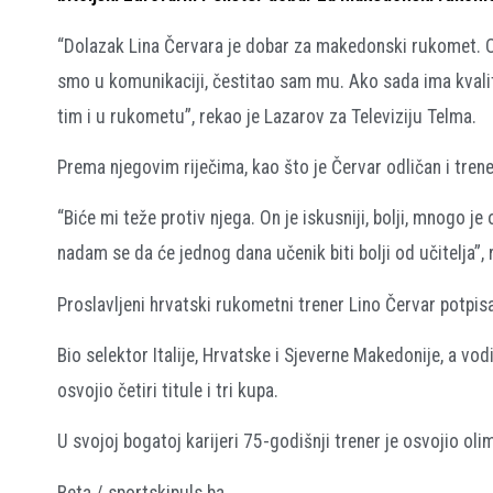
“Dolazak Lina Červara je dobar za makedonski rukomet. Odli
smo u komunikaciji, čestitao sam mu. Ako sada ima kvalit
tim i u rukometu”, rekao je Lazarov za Televiziju Telma.
Prema njegovim riječima, kao što je Červar odličan i tre
“Biće mi teže protiv njega. On je iskusniji, bolji, mnogo j
nadam se da će jednog dana učenik biti bolji od učitelja”,
Proslavljeni hrvatski rukometni trener Lino Červar potpi
Bio selektor Italije, Hrvatske i Sjeverne Makedonije, a vo
osvojio četiri titule i tri kupa.
U svojoj bogatoj karijeri 75-godišnji trener je osvojio ol
Beta / sportskipuls.ba