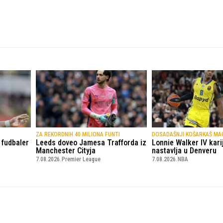
ZA REKORDNIH 40 MILIONA FUNTI
DOSADAŠNJI KOŠARKAŠ MA
 fudbaler
Leeds doveo Jamesa Trafforda iz
Lonnie Walker IV kari
Manchester Cityja
nastavlja u Denveru
7.08.2026.
Premier League
7.08.2026.
NBA
© Copyright - VICOBA d.o.o. 2024.