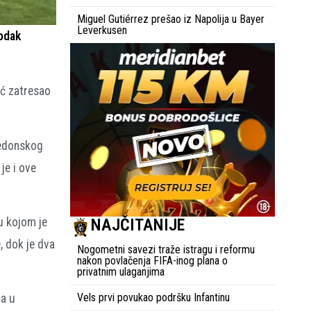
Miguel Gutiérrez prešao iz Napolija u Bayer
Leverkusen
godak
ić zatresao
kedonskog
je i ove
u kojom je
NAJČITANIJE
, dok je dva
Nogometni savezi traže istragu i reformu
nakon povlačenja FIFA-inog plana o
privatnim ulaganjima
Vels prvi povukao podršku Infantinu
ca u