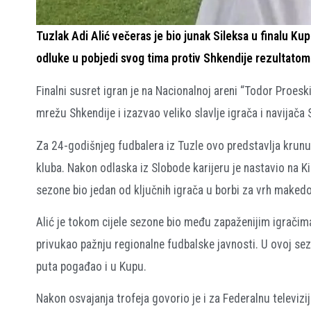
Tuzlak Adi Alić večeras je bio junak Sileksa u finalu K
odluke u pobjedi svog tima protiv Shkendije rezultatom 1:
Finalni susret igran je na Nacionalnoj areni “Todor Proesk
mrežu Shkendije i izazvao veliko slavlje igrača i navijača 
Za 24-godišnjeg fudbalera iz Tuzle ovo predstavlja krun
kluba. Nakon odlaska iz Slobode karijeru je nastavio na Ki
sezone bio jedan od ključnih igrača u borbi za vrh maked
Alić je tokom cijele sezone bio među zapaženijim igračima
privukao pažnju regionalne fudbalske javnosti. U ovoj se
puta pogađao i u Kupu.
Nakon osvajanja trofeja govorio je i za Federalnu televizi