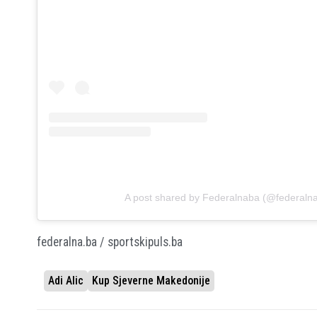
A post shared by Federalnaba (@federaln
federalna.ba / sportskipuls.ba
Adi Alic
Kup Sjeverne Makedonije