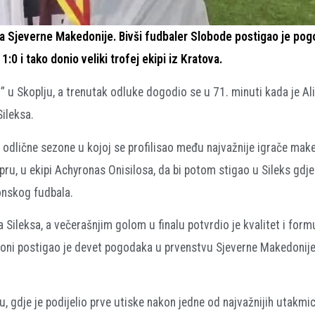
upa Sjeverne Makedonije. Bivši fudbaler Slobode postigao je po
0 i tako donio veliki trofej ekipi iz Kratova.
i” u Skoplju, a trenutak odluke dogodio se u 71. minuti kada je Al
Sileksa.
u odlične sezone u kojoj se profilisao među najvažnije igrače ma
pru, u ekipi Achyronas Onisilosa, da bi potom stigao u Sileks gdje 
onskog fudbala.
 Sileksa, a večerašnjim golom u finalu potvrdio je kvalitet i form
zoni postigao je devet pogodaka u prvenstvu Sjeverne Makedonije
ju, gdje je podijelio prve utiske nakon jedne od najvažnijih utakmi