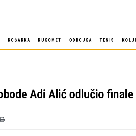
T
KOŠARKA
RUKOMET
ODBOJKA
TENIS
KOLU
obode Adi Alić odlučio final