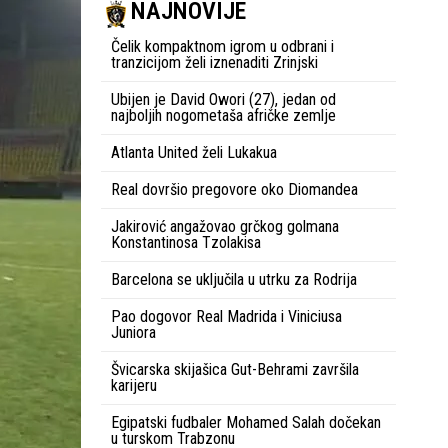
NAJNOVIJE
Čelik kompaktnom igrom u odbrani i
tranzicijom želi iznenaditi Zrinjski
Ubijen je David Owori (27), jedan od
najboljih nogometaša afričke zemlje
Atlanta United želi Lukakua
Real dovršio pregovore oko Diomandea
Jakirović angažovao grčkog golmana
Konstantinosa Tzolakisa
Barcelona se uključila u utrku za Rodrija
Pao dogovor Real Madrida i Viniciusa
Juniora
Švicarska skijašica Gut-Behrami završila
karijeru
Egipatski fudbaler Mohamed Salah dočekan
u turskom Trabzonu