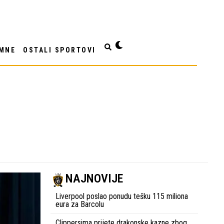
MNE
OSTALI SPORTOVI
NAJNOVIJE
Liverpool poslao ponudu tešku 115 miliona
eura za Barcolu
Clippersima prijete drakonske kazne zbog