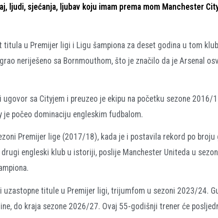
ećaj, ljudi, sjećanja, ljubav koju imam prema mom Manchester Cit
t titula u Premijer ligi i Ligu šampiona za deset godina u tom klu
igrao neriješeno sa Bornmouthom, što je značilo da je Arsenal os
i ugovor sa Cityjem i preuzeo je ekipu na početku sezone 2016/17
City je počeo dominaciju engleskim fudbalom.
sezoni Premijer lige (2017/18), kada je i postavila rekord po broju
 drugi engleski klub u istoriji, poslije Manchester Uniteda u sezo
šampiona.
ri uzastopne titule u Premijer ligi, trijumfom u sezoni 2023/24. G
e, do kraja sezone 2026/27. Ovaj 55-godišnji trener će posljedn