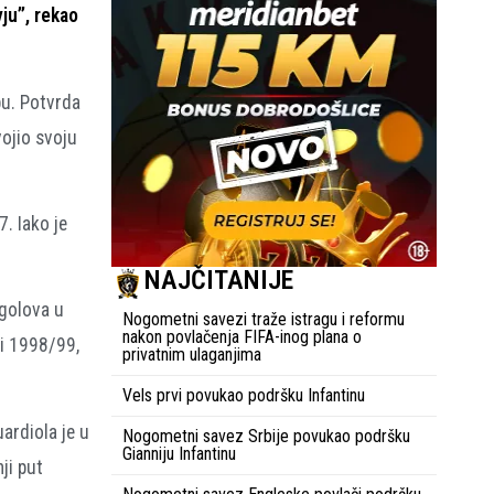
yju”, rekao
bu. Potvrda
vojio svoju
. Iako je
NAJČITANIJE
 golova u
Nogometni savezi traže istragu i reformu
nakon povlačenja FIFA-inog plana o
ni 1998/99,
privatnim ulaganjima
Vels prvi povukao podršku Infantinu
uardiola je u
Nogometni savez Srbije povukao podršku
Gianniju Infantinu
ji put