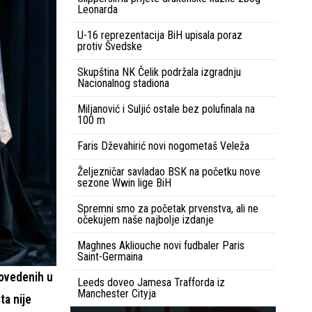
Leonarda
U-16 reprezentacija BiH upisala poraz
protiv Švedske
Skupština NK Čelik podržala izgradnju
Nacionalnog stadiona
Miljanović i Suljić ostale bez polufinala na
100 m
Faris Dževahirić novi nogometaš Veleža
Željezničar savladao BSK na početku nove
sezone Wwin lige BiH
Spremni smo za početak prvenstva, ali ne
očekujem naše najbolje izdanje
Maghnes Akliouche novi fudbaler Paris
Saint-Germaina
rovedenih u
Leeds doveo Jamesa Trafforda iz
Manchester Cityja
ta nije