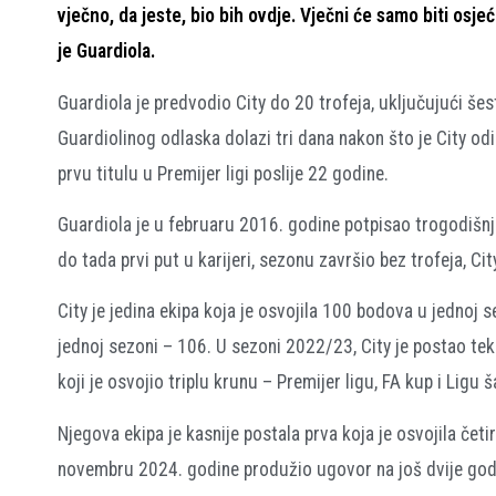
vječno, da jeste, bio bih ovdje. Vječni će samo biti osj
je Guardiola.
Guardiola je predvodio City do 20 trofeja, uključujući šes
Guardiolinog odlaska dolazi tri dana nakon što je City od
prvu titulu u Premijer ligi poslije 22 godine.
Guardiola je u februaru 2016. godine potpisao trogodišnj
do tada prvi put u karijeri, sezonu završio bez trofeja, 
City je jedina ekipa koja je osvojila 100 bodova u jednoj 
jednoj sezoni – 106. U sezoni 2022/23, City je postao tek
koji je osvojio triplu krunu – Premijer ligu, FA kup i Ligu 
Njegova ekipa je kasnije postala prva koja je osvojila četi
novembru 2024. godine produžio ugovor na još dvije godin