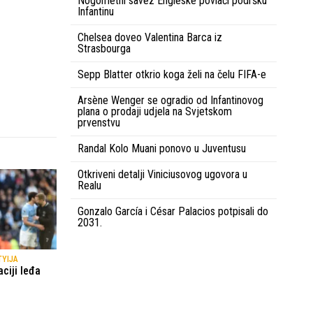
Nogometni savez Engleske povlači podršku
Infantinu
Chelsea doveo Valentina Barca iz
Strasbourga
Sepp Blatter otkrio koga želi na čelu FIFA-e
Arsène Wenger se ogradio od Infantinovog
plana o prodaji udjela na Svjetskom
prvenstvu
Randal Kolo Muani ponovo u Juventusu
Otkriveni detalji Viniciusovog ugovora u
Realu
Gonzalo García i César Palacios potpisali do
2031.
TYIJA
ciji leđa