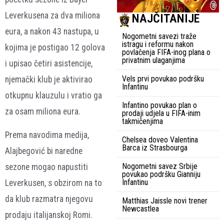
Leverkusena za dva miliona
NAJČITANIJE
eura, a nakon 43 nastupa, u
Nogometni savezi traže
istragu i reformu nakon
kojima je postigao 12 golova
povlačenja FIFA-inog plana o
privatnim ulaganjima
i upisao četiri asistencije,
Vels prvi povukao podršku
njemački klub je aktivirao
Infantinu
otkupnu klauzulu i vratio ga
Infantino povukao plan o
za osam miliona eura.
prodaji udjela u FIFA-inim
takmičenjima
Prema navodima medija,
Chelsea doveo Valentina
Barca iz Strasbourga
Alajbegović bi naredne
Nogometni savez Srbije
sezone mogao napustiti
povukao podršku Gianniju
Infantinu
Leverkusen, s obzirom na to
da klub razmatra njegovu
Matthias Jaissle novi trener
Newcastlea
prodaju italijanskoj Romi.