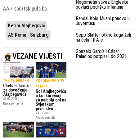
Nogometni savez Engleske
povlači podršku Infantinu
AA / sportskipuls.ba
Randal Kolo Muani ponovo u
Juventusu
Kerim Alajbegović
Sepp Blatter otkrio koga želi
AS Roma
Salzburg
na čelu FIFA-e
Gonzalo García i César
VEZANE VIJESTI
Palacios potpisali do 2031.
THE TELEGRAPH
POGODAK PROTIV
Chelsea favorit
KATARA
za dovođenje
Gol Alajbegovića
Alajbegovića
u konkurenciji
24.07.2026.
za najbolji gol na
Reprezentacija
Svjetskom
prvenstvu
23.07.2026.
Reprezentacija