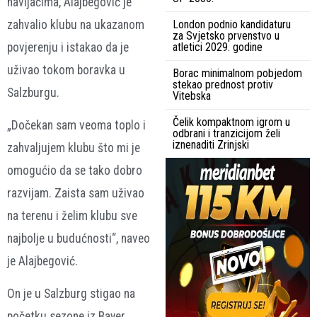
navijačima, Alajbegović je
zahvalio klubu na ukazanom
London podnio kandidaturu
za Svjetsko prvenstvo u
povjerenju i istakao da je
atletici 2029. godine
uživao tokom boravka u
Borac minimalnom pobjedom
stekao prednost protiv
Salzburgu.
Vitebska
Čelik kompaktnom igrom u
„Dočekan sam veoma toplo i
odbrani i tranzicijom želi
iznenaditi Zrinjski
zahvaljujem klubu što mi je
omogućio da se tako dobro
razvijam. Zaista sam uživao
na terenu i želim klubu sve
najbolje u budućnosti“, naveo
je Alajbegović.
On je u Salzburg stigao na
početku sezone iz Bayer