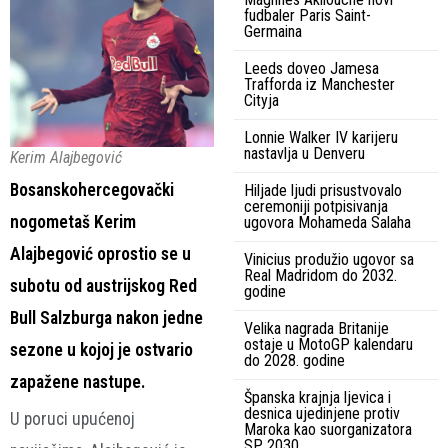
fudbaler Paris Saint-
Germaina
Leeds doveo Jamesa
Trafforda iz Manchester
Cityja
Lonnie Walker IV karijeru
nastavlja u Denveru
Kerim Alajbegović
Bosanskohercegovački
Hiljade ljudi prisustvovalo
ceremoniji potpisivanja
nogometaš Kerim
ugovora Mohameda Salaha
Alajbegović oprostio se u
Vinicius produžio ugovor sa
Real Madridom do 2032.
subotu od austrijskog Red
godine
Bull Salzburga nakon jedne
Velika nagrada Britanije
ostaje u MotoGP kalendaru
sezone u kojoj je ostvario
do 2028. godine
zapažene nastupe.
Španska krajnja ljevica i
desnica ujedinjene protiv
U poruci upućenoj
Maroka kao suorganizatora
SP 2030.