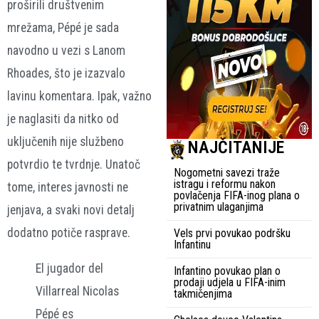
proširili društvenim
mrežama, Pépé je sada
navodno u vezi s Lanom
Rhoades, što je izazvalo
lavinu komentara. Ipak, važno
je naglasiti da nitko od
uključenih nije službeno
NAJČITANIJE
potvrdio te tvrdnje. Unatoč
Nogometni savezi traže
istragu i reformu nakon
tome, interes javnosti ne
povlačenja FIFA-inog plana o
privatnim ulaganjima
jenjava, a svaki novi detalj
dodatno potiče rasprave.
Vels prvi povukao podršku
Infantinu
El jugador del
Infantino povukao plan o
prodaji udjela u FIFA-inim
Villarreal Nicolas
takmičenjima
Pépé es