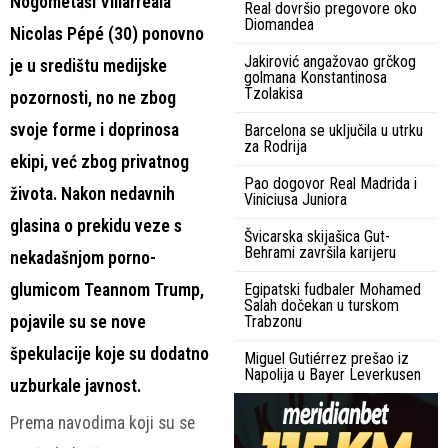
Nogometaši Villarreala
Real dovršio pregovore oko
Diomandea
Nicolas Pépé (30) ponovno
Jakirović angažovao grčkog
je u središtu medijske
golmana Konstantinosa
Tzolakisa
pozornosti, no ne zbog
svoje forme i doprinosa
Barcelona se uključila u utrku
za Rodrija
ekipi, već zbog privatnog
Pao dogovor Real Madrida i
života. Nakon nedavnih
Viniciusa Juniora
glasina o prekidu veze s
Švicarska skijašica Gut-
Behrami završila karijeru
nekadašnjom porno-
glumicom Teannom Trump,
Egipatski fudbaler Mohamed
Salah dočekan u turskom
pojavile su se nove
Trabzonu
špekulacije koje su dodatno
Miguel Gutiérrez prešao iz
Napolija u Bayer Leverkusen
uzburkale javnost.
Prema navodima koji su se