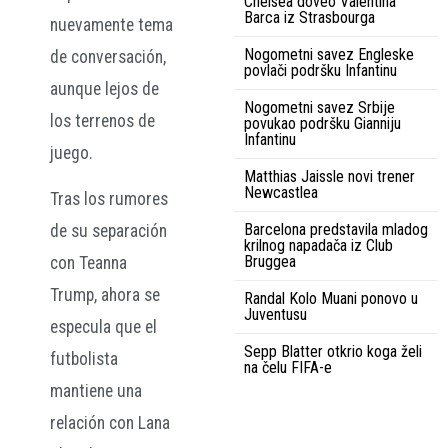
Chelsea doveo Valentina
Barca iz Strasbourga
nuevamente tema
Nogometni savez Engleske
de conversación,
povlači podršku Infantinu
aunque lejos de
Nogometni savez Srbije
los terrenos de
povukao podršku Gianniju
Infantinu
juego.
Matthias Jaissle novi trener
Newcastlea
Tras los rumores
Barcelona predstavila mladog
de su separación
krilnog napadača iz Club
Bruggea
con Teanna
Trump, ahora se
Randal Kolo Muani ponovo u
Juventusu
especula que el
Sepp Blatter otkrio koga želi
futbolista
na čelu FIFA-e
mantiene una
relación con Lana