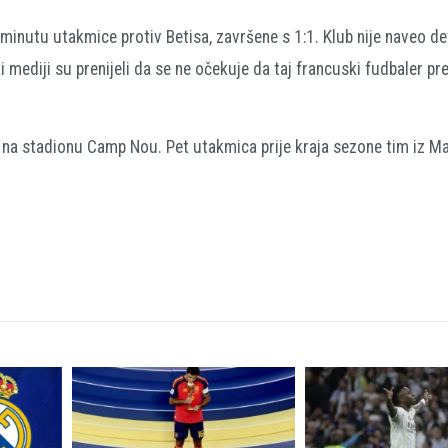
inutu utakmice protiv Betisa, završene s 1:1. Klub nije naveo de
i mediji su prenijeli da se ne očekuje da taj francuski fudbaler p
a na stadionu Camp Nou. Pet utakmica prije kraja sezone tim iz M