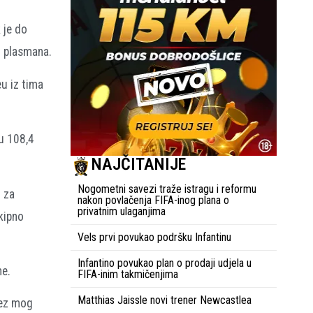
 je do
g plasmana.
u iz tima
gu 108,4
NAJČITANIJE
Nogometni savezi traže istragu i reformu
u za
nakon povlačenja FIFA-inog plana o
privatnim ulaganjima
ekipno
Vels prvi povukao podršku Infantinu
Infantino povukao plan o prodaji udjela u
ne.
FIFA-inim takmičenjima
Matthias Jaissle novi trener Newcastlea
bez mog