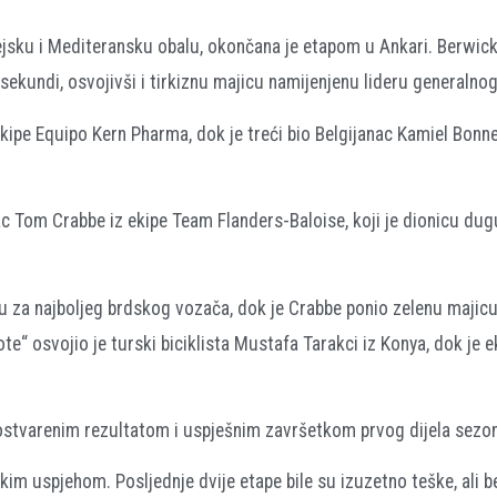
gejsku i Mediteransku obalu, okončana je etapom u Ankari. Berwick
ekundi, osvojivši i tirkiznu majicu namijenjenu lideru generalno
ipe Equipo Kern Pharma, dok je treći bio Belgijanac Kamiel Bonne
nac Tom Crabbe iz ekipe Team Flanders-Baloise, koji je dionicu du
cu za najboljeg brdskog vozača, dok je Crabbe ponio zelenu majic
pote“ osvojio je turski biciklista Mustafa Tarakci iz Konya, dok je 
 ostvarenim rezultatom i uspješnim završetkom prvog dijela sezo
im uspjehom. Posljednje dvije etape bile su izuzetno teške, ali 