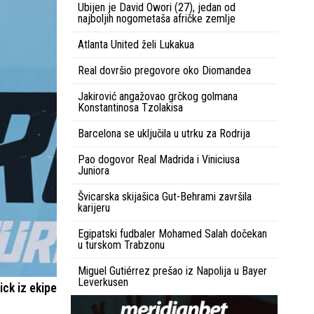
Ubijen je David Owori (27), jedan od
najboljih nogometaša afričke zemlje
Atlanta United želi Lukakua
Real dovršio pregovore oko Diomandea
Jakirović angažovao grčkog golmana
Konstantinosa Tzolakisa
Barcelona se uključila u utrku za Rodrija
Pao dogovor Real Madrida i Viniciusa
Juniora
Švicarska skijašica Gut-Behrami završila
karijeru
Egipatski fudbaler Mohamed Salah dočekan
u turskom Trabzonu
Miguel Gutiérrez prešao iz Napolija u Bayer
Leverkusen
ick iz ekipe