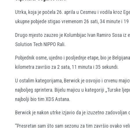
Utrka, koja je počela 26. aprila u Cesmeu i vodila kroz E
ukupne pobjede stigao vremenom 26 sati, 34 minute i 19 s
Drugo mjesto zauzeo je Kolumbijac Ivan Ramiro Sosa iz ek
Solution Tech NIPPO Rali.
Pobjednik osme, ujedno i posljednje etape, bio je Belgija
kilometra završio za 2 sata, 11 minuta i 35 sekundi.
U ostalim kategorijama, Berwick je osvojio i crvenu maji
najboljeg sprintera. Bijelu majicu u kategoriji „Turske lje
najbolji bio tim XDS Astana.
Berwick je nakon utrke izjavio da je izuzetno zadovoljan
“Presretan sam što sam sezonu za tim završio ovako velik