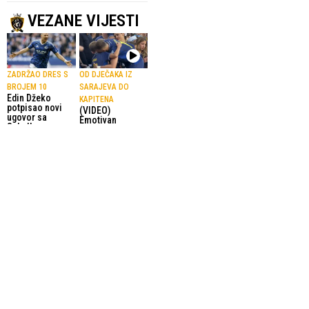
VEZANE VIJESTI
ZADRŽAO DRES S
OD DJEČAKA IZ
BROJEM 10
SARAJEVA DO
Edin Džeko
KAPITENA
potpisao novi
(VIDEO)
ugovor sa
Emotivan
Schalkeom
zagrljaj Edina
4.08.2026.
Nogomet
Džeke obišao je
svijet
3.07.2026.
Nogomet
EDIN DŽEKO
APSOLUTNI HIT
Nažalost, idemo
ALAJBEGOVIĆ
kući ali trebamo
Američki mediji
biti ponosni na
o reprezentaciji
ono što smo
BiH: Savršen
uradili
spoj mladosti i
2.07.2026.
neprocjenjivog
Reprezentacija
iskustva na
terenu
27.06.2026.
Nogomet