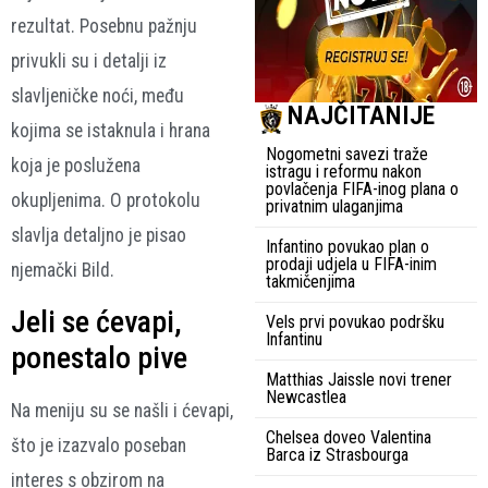
rezultat. Posebnu pažnju
privukli su i detalji iz
slavljeničke noći, među
NAJČITANIJE
kojima se istaknula i hrana
Nogometni savezi traže
koja je poslužena
istragu i reformu nakon
povlačenja FIFA-inog plana o
okupljenima. O protokolu
privatnim ulaganjima
slavlja detaljno je pisao
Infantino povukao plan o
prodaji udjela u FIFA-inim
njemački Bild.
takmičenjima
Jeli se ćevapi,
Vels prvi povukao podršku
Infantinu
ponestalo pive
Matthias Jaissle novi trener
Newcastlea
Na meniju su se našli i ćevapi,
Chelsea doveo Valentina
što je izazvalo poseban
Barca iz Strasbourga
interes s obzirom na