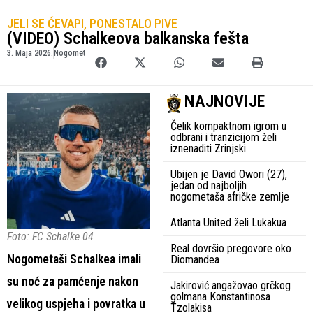
JELI SE ĆEVAPI, PONESTALO PIVE
(VIDEO) Schalkeova balkanska fešta
3. Maja 2026.
Nogomet
NAJNOVIJE
Čelik kompaktnom igrom u
odbrani i tranzicijom želi
iznenaditi Zrinjski
Ubijen je David Owori (27),
jedan od najboljih
nogometaša afričke zemlje
Atlanta United želi Lukakua
Foto: FC Schalke 04
Real dovršio pregovore oko
Nogometaši Schalkea imali
Diomandea
su noć za pamćenje nakon
Jakirović angažovao grčkog
golmana Konstantinosa
velikog uspjeha i povratka u
Tzolakisa