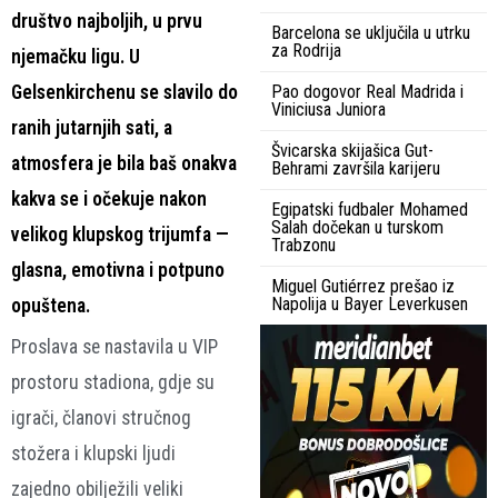
društvo najboljih, u prvu
Barcelona se uključila u utrku
za Rodrija
njemačku ligu. U
Gelsenkirchenu se slavilo do
Pao dogovor Real Madrida i
Viniciusa Juniora
ranih jutarnjih sati, a
Švicarska skijašica Gut-
atmosfera je bila baš onakva
Behrami završila karijeru
kakva se i očekuje nakon
Egipatski fudbaler Mohamed
Salah dočekan u turskom
velikog klupskog trijumfa —
Trabzonu
glasna, emotivna i potpuno
Miguel Gutiérrez prešao iz
Napolija u Bayer Leverkusen
opuštena.
Proslava se nastavila u VIP
prostoru stadiona, gdje su
igrači, članovi stručnog
stožera i klupski ljudi
zajedno obilježili veliki