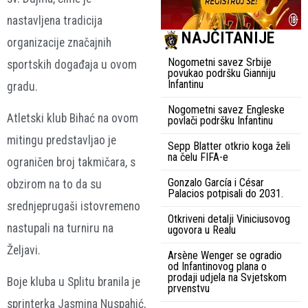
nastavljena tradicija
NAJČITANIJE
organizacije značajnih
Nogometni savez Srbije
sportskih događaja u ovom
povukao podršku Gianniju
Infantinu
gradu.
Nogometni savez Engleske
Atletski klub Bihać na ovom
povlači podršku Infantinu
mitingu predstavljao je
Sepp Blatter otkrio koga želi
na čelu FIFA-e
ograničen broj takmičara, s
Gonzalo García i César
obzirom na to da su
Palacios potpisali do 2031.
srednjeprugaši istovremeno
Otkriveni detalji Viniciusovog
nastupali na turniru na
ugovora u Realu
Željavi.
Arsène Wenger se ogradio
od Infantinovog plana o
prodaji udjela na Svjetskom
Boje kluba u Splitu branila je
prvenstvu
sprinterka Jasmina Nuspahić,