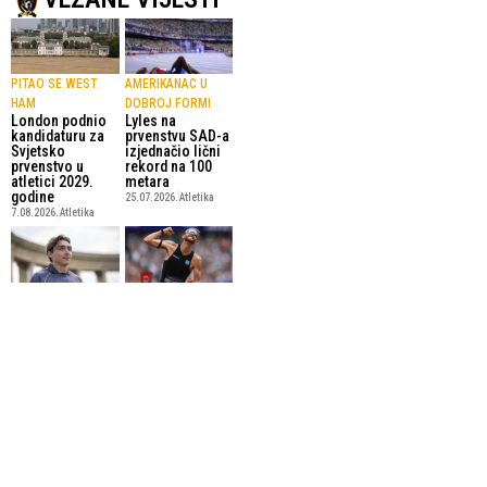
PITAO SE WEST
AMERIKANAC U
HAM
DOBROJ FORMI
London podnio
Lyles na
kandidaturu za
prvenstvu SAD-a
Svjetsko
izjednačio lični
prvenstvo u
rekord na 100
atletici 2029.
metara
godine
25.07.2026.
Atletika
7.08.2026.
Atletika
SVJETSKI
POMICANJE
REKORDER
GRANICA U
Duplantis
ATLETICI
spreman za
Josh Kerr srušio
predstojeće
27 godina star
Evropsko
svjetski rekord
prvenstvo
na jednu milju
23.07.2026.
Atletika
19.07.2026.
Atletika
SportskiPuls.ba
© Copyright - VICOBA d.o.o. 2024.