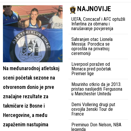
NAJNOVIJE
UEFA, Concacaf i AFC optužili
Infantina za obmanu i
narušavanje povjerenja
Sahranjen otac Lionela
Messija: Porodica se
oprostila na privatnoj
ceremoniji
Liverpool poražen od
Na međunarodnoj atletskoj
Monaca pred početak
Premier lige
sceni početak sezone na
Mourinho otkrio da je 2013.
otvorenom donio je prve
pristao naslijediti Fergusona
u Manchester Unitedu
značajne rezultate za
Demi Vollering drugi put
takmičare iz Bosne i
osvojila ženski Tour de
France
Hercegovine, a među
zapaženim nastupima
Preminuo Don Nelson, NBA
legenda