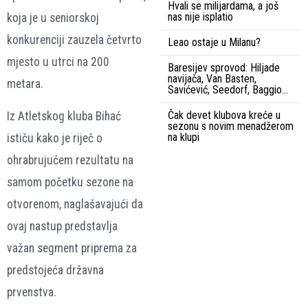
Hvali se milijardama, a još
nas nije isplatio
koja je u seniorskoj
konkurenciji zauzela četvrto
Leao ostaje u Milanu?
mjesto u utrci na 200
Baresijev sprovod: Hiljade
navijača, Van Basten,
metara.
Savićević, Seedorf, Baggio…
Čak devet klubova kreće u
Iz Atletskog kluba Bihać
sezonu s novim menadžerom
na klupi
ističu kako je riječ o
ohrabrujućem rezultatu na
samom početku sezone na
otvorenom, naglašavajući da
ovaj nastup predstavlja
važan segment priprema za
predstojeća državna
prvenstva.