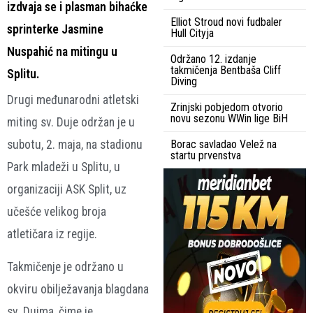
izdvaja se i plasman bihaćke
Elliot Stroud novi fudbaler
sprinterke Jasmine
Hull Cityja
Nuspahić na mitingu u
Održano 12. izdanje
takmičenja Bentbaša Cliff
Splitu.
Diving
Drugi međunarodni atletski
Zrinjski pobjedom otvorio
novu sezonu WWin lige BiH
miting sv. Duje održan je u
subotu, 2. maja, na stadionu
Borac savladao Velež na
startu prvenstva
Park mladeži u Splitu, u
organizaciji ASK Split, uz
učešće velikog broja
atletičara iz regije.
Takmičenje je održano u
okviru obilježavanja blagdana
sv. Dujma, čime je