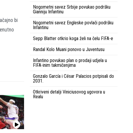
Nogometni savez Srbije povukao podršku
Gianniju Infantinu
ačajno bi
Nogometni savez Engleske povlači podršku
Infantinu
renutno
Sepp Blatter otkrio koga želi na čelu FIFA-e
Randal Kolo Muani ponovo u Juventusu
Infantino povukao plan o prodaji udjela u
FIFA-inim takmičenjima
Gonzalo García i César Palacios potpisali do
2031.
Otkriveni detalji Viniciusovog ugovora u
Realu