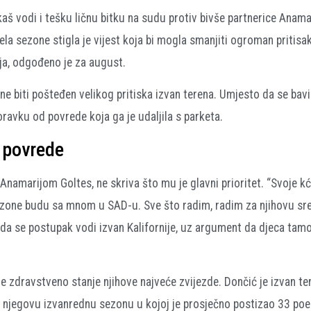
š vodi i tešku ličnu bitku na sudu protiv bivše partnerice Anama
ela sezone stigla je vijest koja bi mogla smanjiti ogroman pritisa
ja, odgođeno je za august.
ne biti pošteđen velikog pritiska izvan terena. Umjesto da se bav
ravku od povrede koja ga je udaljila s parketa.
d povrede
Anamarijom Goltes, ne skriva što mu je glavni prioritet. “Svoje k
ezone budu sa mnom u SAD-u. Sve što radim, radim za njihovu sreć
 da se postupak vodi izvan Kalifornije, uz argument da djeca tam
e zdravstveno stanje njihove najveće zvijezde. Dončić je izvan te
la njegovu izvanrednu sezonu u kojoj je prosječno postizao 33 po