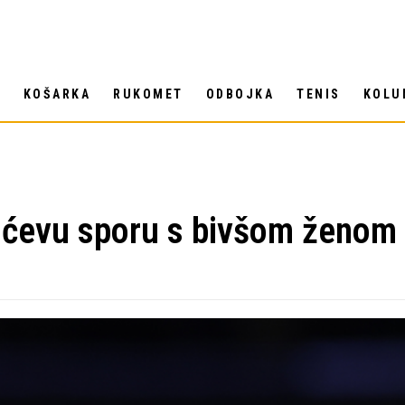
T
KOŠARKA
RUKOMET
ODBOJKA
TENIS
KOLU
ićevu sporu s bivšom ženom