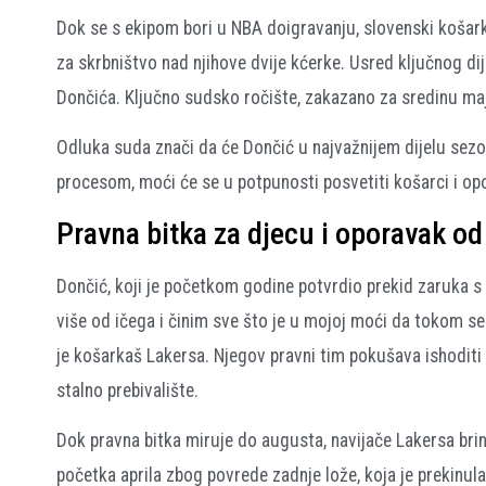
Dok se s ekipom bori u NBA doigravanju, slovenski košarka
za skrbništvo nad njihove dvije kćerke. Usred ključnog dij
Dončića. Ključno sudsko ročište, zakazano za sredinu ma
Odluka suda znači da će Dončić u najvažnijem dijelu sezo
procesom, moći će se u potpunosti posvetiti košarci i opo
Pravna bitka za djecu i oporavak o
Dončić, koji je početkom godine potvrdio prekid zaruka s 
više od ičega i činim sve što je u mojoj moći da tokom s
je košarkaš Lakersa. Njegov pravni tim pokušava ishoditi
stalno prebivalište.
Dok pravna bitka miruje do augusta, navijače Lakersa brin
početka aprila zbog povrede zadnje lože, koja je prekinu