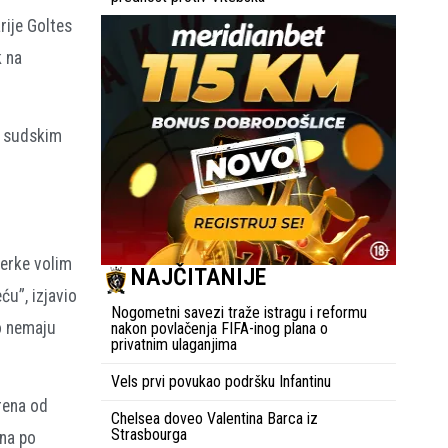
rije Goltes
k na
i sudskim
ćerke volim
NAJČITANIJE
u”, izjavio
Nogometni savezi traže istragu i reformu
o nemaju
nakon povlačenja FIFA-inog plana o
privatnim ulaganjima
Vels prvi povukao podršku Infantinu
rena od
Chelsea doveo Valentina Barca iz
Strasbourga
ena po