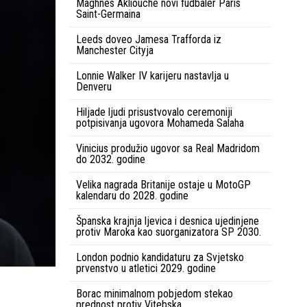
Maghnes Akliouche novi fudbaler Paris
Saint-Germaina
Leeds doveo Jamesa Trafforda iz
Manchester Cityja
Lonnie Walker IV karijeru nastavlja u
Denveru
Hiljade ljudi prisustvovalo ceremoniji
potpisivanja ugovora Mohameda Salaha
Vinicius produžio ugovor sa Real Madridom
do 2032. godine
Velika nagrada Britanije ostaje u MotoGP
kalendaru do 2028. godine
Španska krajnja ljevica i desnica ujedinjene
protiv Maroka kao suorganizatora SP 2030.
London podnio kandidaturu za Svjetsko
prvenstvo u atletici 2029. godine
Borac minimalnom pobjedom stekao
prednost protiv Vitebska