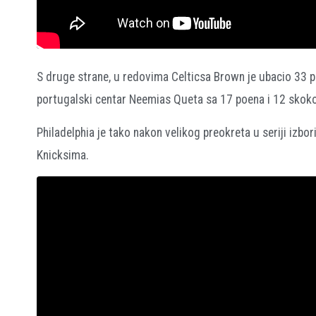
S druge strane, u redovima Celticsa Brown je ubacio 33 p
portugalski centar Neemias Queta sa 17 poena i 12 skok
Philadelphia je tako nakon velikog preokreta u seriji izbo
Knicksima.