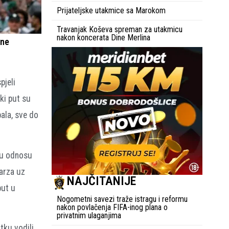
Prijateljske utakmice sa Marokom
Travanjak Koševa spreman za utakmicu
nakon koncerata Dine Merlina
čne
pjeli
aki put su
pala, sve do
 u odnosu
arza uz
NAJČITANIJE
put u
Nogometni savezi traže istragu i reformu
nakon povlačenja FIFA-inog plana o
privatnim ulaganjima
tku vodili