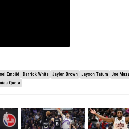
oel Embiid
Derrick White
Jaylen Brown
Jayson Tatum
Joe Mazz
mias Queta