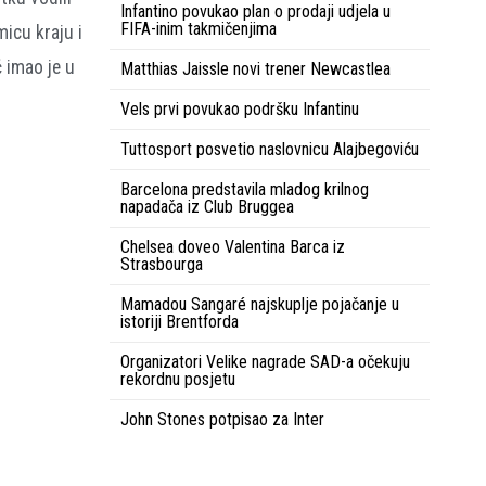
Infantino povukao plan o prodaji udjela u
FIFA-inim takmičenjima
micu kraju i
ć imao je u
Matthias Jaissle novi trener Newcastlea
Vels prvi povukao podršku Infantinu
Tuttosport posvetio naslovnicu Alajbegoviću
Barcelona predstavila mladog krilnog
napadača iz Club Bruggea
Chelsea doveo Valentina Barca iz
Strasbourga
Mamadou Sangaré najskuplje pojačanje u
istoriji Brentforda
Organizatori Velike nagrade SAD-a očekuju
rekordnu posjetu
John Stones potpisao za Inter