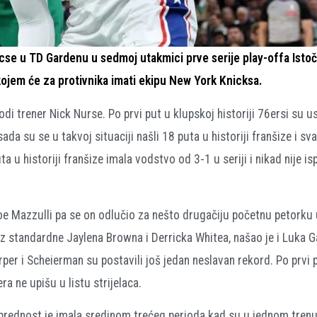
icse u TD Gardenu u sedmoj utakmici prve serije play-offa Isto
 kojem će za protivnika imati ekipu New York Knicksa.
odi trener Nick Nurse. Po prvi put u klupskoj historiji 76ersi su us
sada su se u takvoj situaciji našli 18 puta u historiji franšize i sv
a u historiji franšize imala vodstvo od 3-1 u seriji i nikad nije is
Joe Mazzulli pa se on odlučio za nešto drugačiju početnu petorku
z standardne Jaylena Browna i Derricka Whitea, našao je i Luka G
er i Scheierman su postavili još jedan neslavan rekord. Po prvi 
ra ne upišu u listu strijelaca.
u prednost je imala sredinom trećeg perioda kad su u jednom trenu