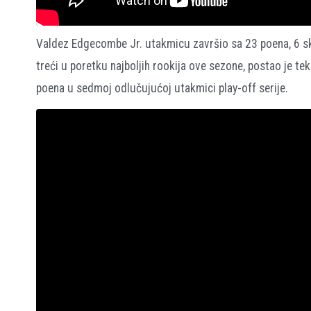
Valdez Edgecombe Jr. utakmicu završio sa 23 poena, 6 sk
treći u poretku najboljih rookija ove sezone, postao je tek 
poena u sedmoj odlučujućoj utakmici play-off serije.