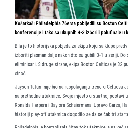
Košarkaši Philadelphia 76ersa pobijedili su Boston Celt
konferencije i tako sa ukupnih 4-3 izborili polufinale u
Bila je to historijska pobjeda za ekipu koju sa klupe predv
izboriti plasman dalje nakon što su gubili 3-1 u seriji. Do 
eliminisani. S druge strane, ekipa Boston Celticsa je 32 put
sinoć.
Jayson Tatum nije bio na raspolaganju treneru Celticsa 
na prethodne utakmice. Svoje mjesto u startnoj postavi u
Ronalda Harpera i Baylora Scheiermana. Upravo Garza, Harp
historiji play-off utakmica dogodilo se da se čak tri starte
Philadelphia je kontrolisala čitav tok utakmice, a najveć