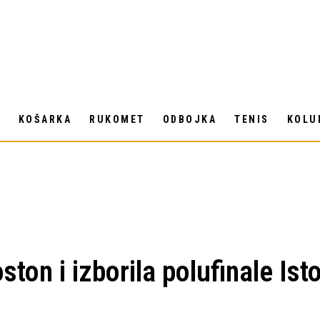
T
KOŠARKA
RUKOMET
ODBOJKA
TENIS
KOLU
ston i izborila polufinale Is