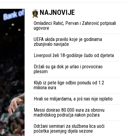
NAJNOVIJE
Omladinci Rahić, Pervan i Zahirović potpisali
ugovore
UEFA ukida pravilo koje je godinama
zbunjivalo navijače
Liverpool želi 18-godišnje čudo od djeteta
Držali su ga dok je urlao i provocirao
plesom
Klub iz pete lige odbio ponudu od 1.2
miliona eura
Hvali se milijardama, a još nas nije isplatio
Messi donirao 80.000 eura za obnovu
madridskog područja nakon požara
Održani seminari za službena lica uoči
početka jesenjeg dijela sezone