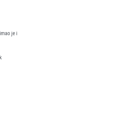
imao je i
k