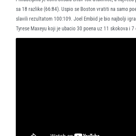
sa 18 razlike (66:84). Uspio se Boston vratiti na samo poe
slavili rezultatom 100:109. Joel Embiid je bio najbolji ig
Tyrese Maxeyu koji je ubacio 30 poena uz 11 skokova i 7