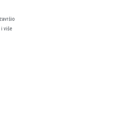
završio
 i više