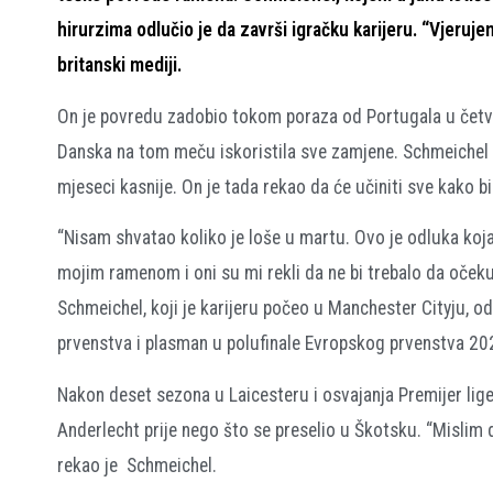
hirurzima odlučio je da završi igračku karijeru. “Vjeruj
britanski mediji.
On je povredu zadobio tokom poraza od Portugala u četvrtf
Danska na tom meču iskoristila sve zamjene. Schmeichel 
mjeseci kasnije. On je tada rekao da će učiniti sve kako b
“Nisam shvatao koliko je loše u martu. Ovo je odluka ko
mojim ramenom i oni su mi rekli da ne bi trebalo da očeku
Schmeichel, koji je karijeru počeo u Manchester Cityju, o
prvenstva i plasman u polufinale Evropskog prvenstva 20
Nakon deset sezona u Laicesteru i osvajanja Premijer lige
Anderlecht prije nego što se preselio u Škotsku. “Mislim da
rekao je Schmeichel.