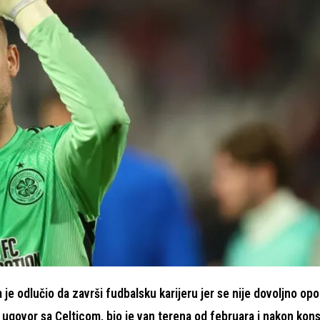
 odlučio da završi fudbalsku karijeru jer se nije dovoljno opo
ugovor sa Celticom, bio je van terena od februara i nakon kons