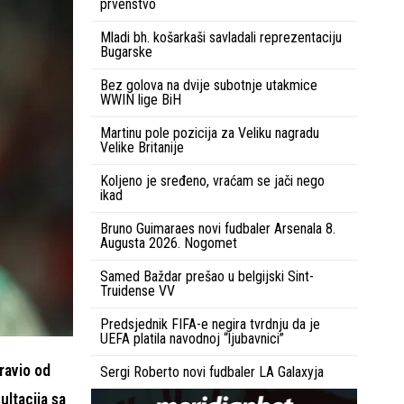
prvenstvo
Mladi bh. košarkaši savladali reprezentaciju
Bugarske
Bez golova na dvije subotnje utakmice
WWIN lige BiH
Martinu pole pozicija za Veliku nagradu
Velike Britanije
Koljeno je sređeno, vraćam se jači nego
ikad
Bruno Guimaraes novi fudbaler Arsenala 8.
Augusta 2026. Nogomet
Samed Baždar prešao u belgijski Sint-
Truidense VV
Predsjednik FIFA-e negira tvrdnju da je
UEFA platila navodnoj “ljubavnici”
ravio od
Sergi Roberto novi fudbaler LA Galaxyja
ultacija sa