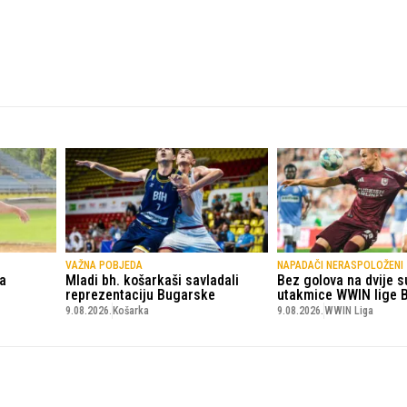
VAŽNA POBJEDA
NAPADAČI NERASPOLOŽENI
a
Mladi bh. košarkaši savladali
Bez golova na dvije s
reprezentaciju Bugarske
utakmice WWIN lige 
9.08.2026.
Košarka
9.08.2026.
WWIN Liga
© Copyright - VICOBA d.o.o. 2024.