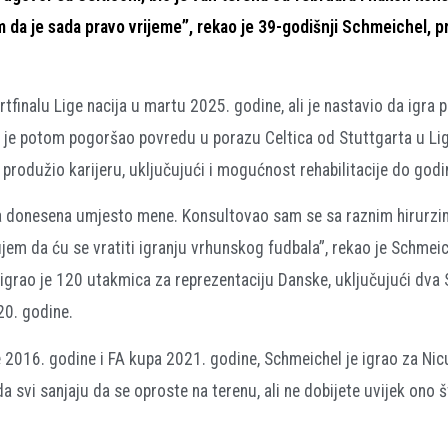
em da je sada pravo vrijeme”, rekao je 39-godišnji Schmeichel, 
inalu Lige nacija u martu 2025. godine, ali je nastavio da igra p
je potom pogoršao povredu u porazu Celtica od Stuttgarta u Lig
i produžio karijeru, uključujući i mogućnost rehabilitacije do god
ja donesena umjesto mene. Konsultovao sam se sa raznim hirurzi
jem da ću se vratiti igranju vrhunskog fudbala”, rekao je Schmeic
digrao je 120 utakmica za reprezentaciju Danske, uključujući dva 
20. godine.
 2016. godine i FA kupa 2021. godine, Schmeichel je igrao za Nicu
 svi sanjaju da se oproste na terenu, ali ne dobijete uvijek ono št