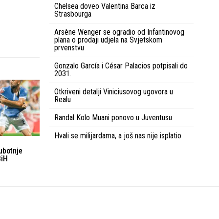
Chelsea doveo Valentina Barca iz
Strasbourga
Arsène Wenger se ogradio od Infantinovog
plana o prodaji udjela na Svjetskom
prvenstvu
Gonzalo García i César Palacios potpisali do
2031.
Otkriveni detalji Viniciusovog ugovora u
Realu
Randal Kolo Muani ponovo u Juventusu
Hvali se milijardama, a još nas nije isplatio
ubotnje
BiH
Uvjeti korištenja
Kontakt