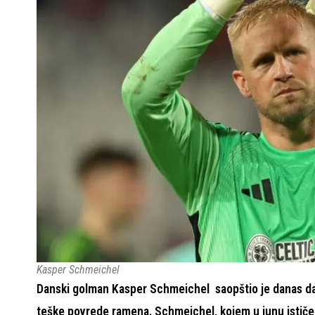
Kasper Schmeichel
Danski golman Kasper Schmeichel saopštio je danas da je
teške povrede ramena. Schmeichel, kojem u junu ističe 