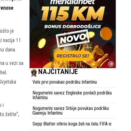
prenose
ošto je
i nacija 11
inu dana.
ma u vezi sa
NAJČITANIJE
hel.
Svjetska
Vels prvi povukao podršku Infantinu
Nogometni savez Engleske povlači podršku
Infantinu
 i
Nogometni savez Srbije povukao podršku
Gianniju Infantinu
o želite”,
Sepp Blatter otkrio koga želi na čelu FIFA-e