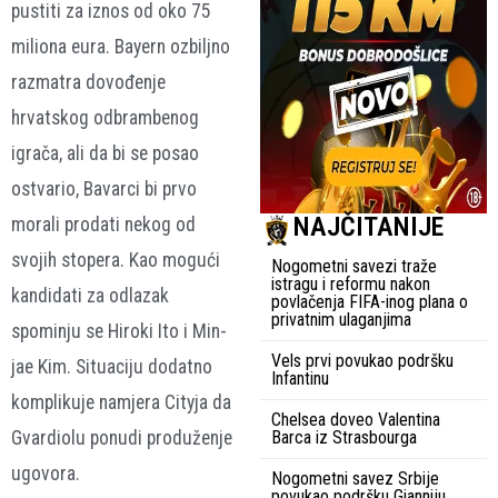
pustiti za iznos od oko 75
miliona eura. Bayern ozbiljno
razmatra dovođenje
hrvatskog odbrambenog
igrača, ali da bi se posao
ostvario, Bavarci bi prvo
NAJČITANIJE
morali prodati nekog od
svojih stopera. Kao mogući
Nogometni savezi traže
istragu i reformu nakon
kandidati za odlazak
povlačenja FIFA-inog plana o
privatnim ulaganjima
spominju se Hiroki Ito i Min-
Vels prvi povukao podršku
jae Kim. Situaciju dodatno
Infantinu
komplikuje namjera Cityja da
Chelsea doveo Valentina
Gvardiolu ponudi produženje
Barca iz Strasbourga
ugovora.
Nogometni savez Srbije
povukao podršku Gianniju