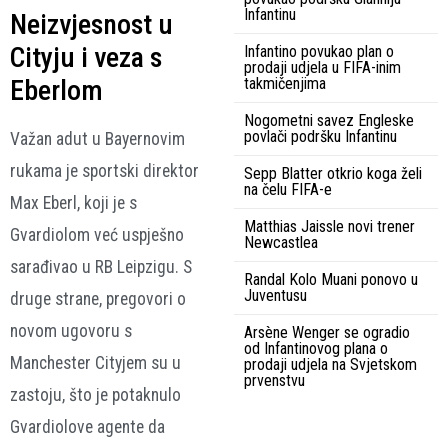
Infantinu
Neizvjesnost u
Cityju i veza s
Infantino povukao plan o
prodaji udjela u FIFA-inim
takmičenjima
Eberlom
Nogometni savez Engleske
povlači podršku Infantinu
Važan adut u Bayernovim
rukama je sportski direktor
Sepp Blatter otkrio koga želi
na čelu FIFA-e
Max Eberl, koji je s
Matthias Jaissle novi trener
Gvardiolom već uspješno
Newcastlea
sarađivao u RB Leipzigu. S
Randal Kolo Muani ponovo u
Juventusu
druge strane, pregovori o
novom ugovoru s
Arsène Wenger se ogradio
od Infantinovog plana o
Manchester Cityjem su u
prodaji udjela na Svjetskom
prvenstvu
zastoju, što je potaknulo
Gvardiolove agente da