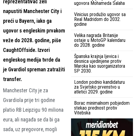
reprezentativac želi
ugovora Mohameda Salaha
napustiti Manchester City i
Vinicius produžio ugovor sa
Real Madridom do 2032.
preći u Bayern, iako ga
godine
ugovor s engleskim prvakom
Velika nagrada Britanije
veže do 2028. godine, piše
ostaje u MotoGP kalendaru
do 2028. godine
CaughtOffside. Izvori
Španska krajnja ljevica i
engleskog medija tvrde da
desnica ujedinjene protiv
Maroka kao suorganizatora
je Gvardiol spreman zatražiti
SP 2030.
transfer.
London podnio kandidaturu
za Svjetsko prvenstvo u
Manchester City je za
atletici 2029. godine
Gvardiola prije tri godine
Borac minimalnom pobjedom
stekao prednost protiv
platio RB Leipzigu 90 miliona
Vitebska
eura, ali nagađa se da bi ga
sada, uz pregovore, mogli