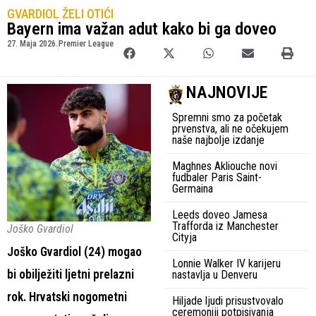
GVARDIOL ŽELI OTIĆI
Bayern ima važan adut kako bi ga doveo
27. Maja 2026.
Premier League
NAJNOVIJE
Spremni smo za početak
prvenstva, ali ne očekujem
naše najbolje izdanje
Maghnes Akliouche novi
fudbaler Paris Saint-
Germaina
Leeds doveo Jamesa
Trafforda iz Manchester
Joško Gvardiol
Cityja
Joško Gvardiol (24) mogao
Lonnie Walker IV karijeru
bi obilježiti ljetni prelazni
nastavlja u Denveru
rok. Hrvatski nogometni
Hiljade ljudi prisustvovalo
ceremoniji potpisivanja