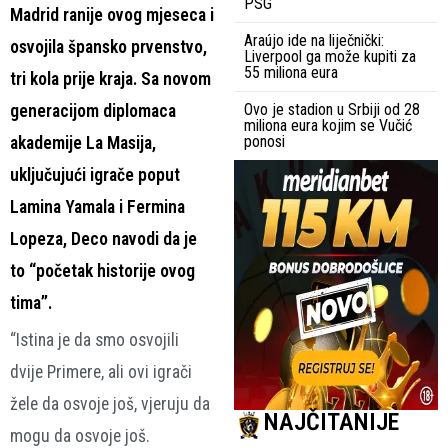
PSG
Madrid ranije ovog mjeseca i
Araújo ide na liječnički:
osvojila špansko prvenstvo,
Liverpool ga može kupiti za
55 miliona eura
tri kola prije kraja. Sa novom
Ovo je stadion u Srbiji od 28
generacijom diplomaca
miliona eura kojim se Vučić
ponosi
akademije La Masija,
uključujući igrače poput
Lamina Yamala i Fermina
Lopeza, Deco navodi da je
to “početak historije ovog
tima”.
“Istina je da smo osvojili
dvije Primere, ali ovi igrači
žele da osvoje još, vjeruju da
NAJČITANIJE
mogu da osvoje još.