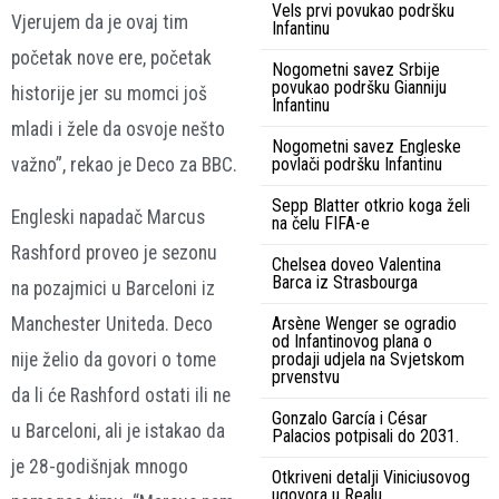
Vels prvi povukao podršku
Vjerujem da je ovaj tim
Infantinu
početak nove ere, početak
Nogometni savez Srbije
povukao podršku Gianniju
historije jer su momci još
Infantinu
mladi i žele da osvoje nešto
Nogometni savez Engleske
važno”, rekao je Deco za BBC.
povlači podršku Infantinu
Sepp Blatter otkrio koga želi
Engleski napadač Marcus
na čelu FIFA-e
Rashford proveo je sezonu
Chelsea doveo Valentina
Barca iz Strasbourga
na pozajmici u Barceloni iz
Manchester Uniteda. Deco
Arsène Wenger se ogradio
od Infantinovog plana o
nije želio da govori o tome
prodaji udjela na Svjetskom
prvenstvu
da li će Rashford ostati ili ne
Gonzalo García i César
u Barceloni, ali je istakao da
Palacios potpisali do 2031.
je 28-godišnjak mnogo
Otkriveni detalji Viniciusovog
ugovora u Realu