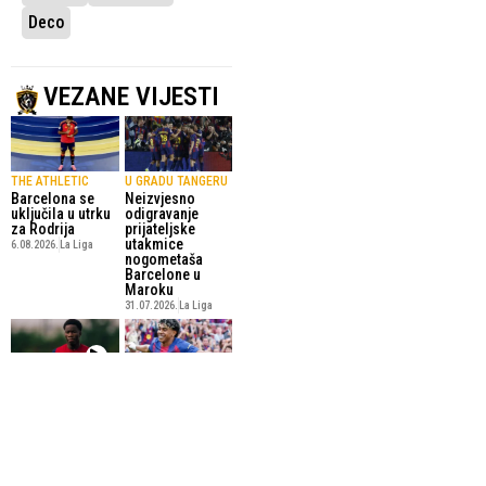
Deco
VEZANE VIJESTI
THE ATHLETIC
U GRADU TANGERU
Barcelona se
Neizvjesno
uključila u utrku
odigravanje
za Rodrija
prijateljske
utakmice
6.08.2026.
La Liga
nogometaša
Barcelone u
Maroku
31.07.2026.
La Liga
FLICK GA
POSVETA BENZEMI
Yamal napokon
PRIKLJUČIO
otkrio zašto
PRVOM TIMU
stalno nosi
Barcelona ima
zavoj na ruci
novo čudo od 16
8.06.2026.
La Liga
godina