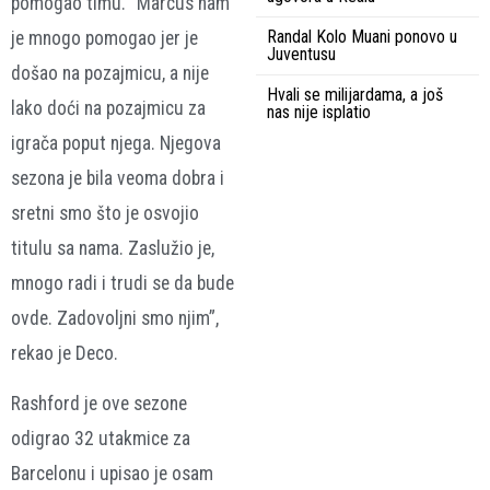
pomogao timu. “Marcus nam
Randal Kolo Muani ponovo u
je mnogo pomogao jer je
Juventusu
došao na pozajmicu, a nije
Hvali se milijardama, a još
lako doći na pozajmicu za
nas nije isplatio
igrača poput njega. Njegova
sezona je bila veoma dobra i
sretni smo što je osvojio
titulu sa nama. Zaslužio je,
mnogo radi i trudi se da bude
ovde. Zadovoljni smo njim”,
rekao je Deco.
Rashford je ove sezone
odigrao 32 utakmice za
Barcelonu i upisao je osam