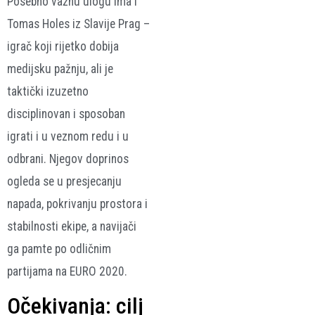
Posebno važnu ulogu ima i
Tomas Holes iz Slavije Prag –
igrač koji rijetko dobija
medijsku pažnju, ali je
taktički izuzetno
disciplinovan i sposoban
igrati i u veznom redu i u
odbrani. Njegov doprinos
ogleda se u presjecanju
napada, pokrivanju prostora i
stabilnosti ekipe, a navijači
ga pamte po odličnim
partijama na EURO 2020.
Očekivanja: cilj