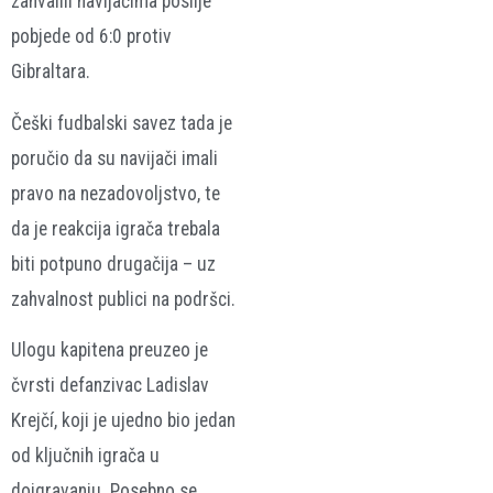
zahvalili navijačima poslije
pobjede od 6:0 protiv
Gibraltara.
Češki fudbalski savez tada je
poručio da su navijači imali
pravo na nezadovoljstvo, te
da je reakcija igrača trebala
biti potpuno drugačija – uz
zahvalnost publici na podršci.
Ulogu kapitena preuzeo je
čvrsti defanzivac
Ladislav
Krejčí
, koji je ujedno bio jedan
od ključnih igrača u
doigravanju. Posebno se