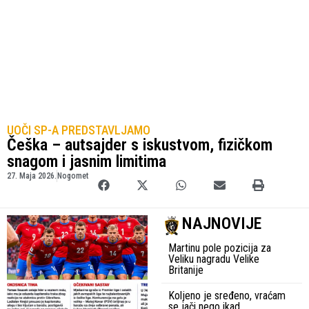
UOČI SP-A PREDSTAVLJAMO
Češka – autsajder s iskustvom, fizičkom
snagom i jasnim limitima
27. Maja 2026.
Nogomet
NAJNOVIJE
Martinu pole pozicija za
Veliku nagradu Velike
Britanije
Koljeno je sređeno, vraćam
se jači nego ikad