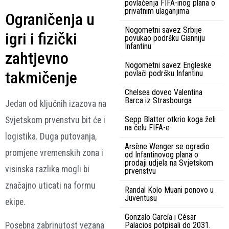
povlačenja FIFA-inog plana o
privatnim ulaganjima
Ograničenja u
Nogometni savez Srbije
igri i fizički
povukao podršku Gianniju
Infantinu
zahtjevno
Nogometni savez Engleske
takmičenje
povlači podršku Infantinu
Chelsea doveo Valentina
Barca iz Strasbourga
Jedan od ključnih izazova na
Sepp Blatter otkrio koga želi
Svjetskom prvenstvu bit će i
na čelu FIFA-e
logistika. Duga putovanja,
Arsène Wenger se ogradio
promjene vremenskih zona i
od Infantinovog plana o
prodaji udjela na Svjetskom
visinska razlika mogli bi
prvenstvu
značajno uticati na formu
Randal Kolo Muani ponovo u
Juventusu
ekipe.
Gonzalo García i César
Palacios potpisali do 2031.
Posebna zabrinutost vezana