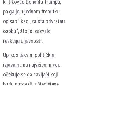
kritikovao Donalda Trumpa,
pa ga je u jednom trenutku
opisao i kao „zaista odvratnu
osobu“, što je izazvalo
reakcije u javnosti.
Uprkos takvim političkim
izjavama na najvišem nivou,
očekuje se da navijači koji
budu putovali u Sjedinjene
Američke Države tokom
turnira ostanu fokusirani na
praktične stvari – prije svega
cijene ulaznica, smještaj i
troškove putovanja – dok će