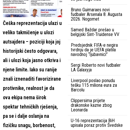
Bruno Guimaraes novi
fudbaler Arsenala 8. Augusta
2026. Nogomet
Češka reprezentacija ulazi u
Samed Baždar prešao u
veliko takmičenje u ulozi
belgijski Sint-Truidense VV
autsajdera – poziciji koja joj
Predsjednik FIFA-e negira
tvrdnju da je UEFA platila
historijski često odgovara,
navodnoj “ljubavnici”
ali i ulozi koja jasno otkriva i
Sergi Roberto novi fudbaler
njene limite. Iako su ranije
LA Galaxyja
znali iznenaditi favorizirane
Liverpool poslao ponudu
tešku 115 miliona eura za
protivnike, realnost je da
Barcolu
ova ekipa nema širok
Clippersima prijete
drakonske kazne zbog
spektar tehničkih rješenja,
Leonarda
pa se i dalje oslanja na
U-16 reprezentacija BiH
fizičku snagu, borbenost,
upisala poraz protiv Švedske