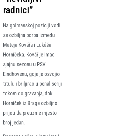
radnici”
Na golmanskoj poziciji vodi
se ozbiljna borba između
Mateja Kovářa i Lukáša
Horníčeka. Kovář je imao
sjajnu sezonu u PSV
Eindhovenu, gdje je osvojio
titulu i briljirao u penal seriji
tokom doigravanja, dok
Horníček iz Brage ozbiljno
prijeti da preuzme mjesto
broj jedan.