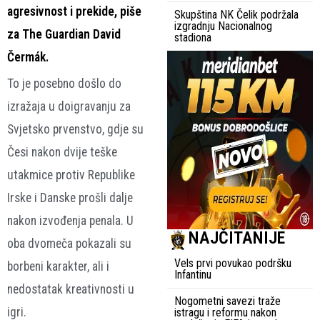
agresivnost i prekide, piše
Skupština NK Čelik podržala
izgradnju Nacionalnog
za The Guardian David
stadiona
Čermák.
To je posebno došlo do
izražaja u doigravanju za
Svjetsko prvenstvo, gdje su
Česi nakon dvije teške
utakmice protiv Republike
Irske i Danske prošli dalje
nakon izvođenja penala. U
NAJČITANIJE
oba dvomeča pokazali su
Vels prvi povukao podršku
borbeni karakter, ali i
Infantinu
nedostatak kreativnosti u
Nogometni savezi traže
igri.
istragu i reformu nakon