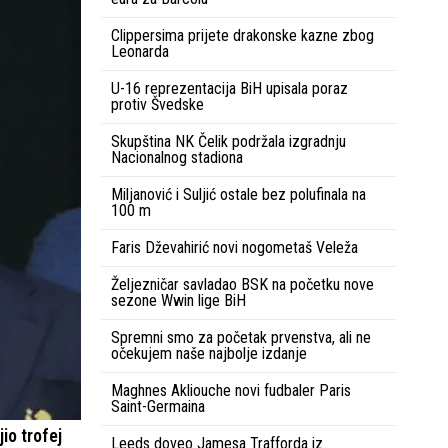
Clippersima prijete drakonske kazne zbog
Leonarda
U-16 reprezentacija BiH upisala poraz
protiv Švedske
Skupština NK Čelik podržala izgradnju
Nacionalnog stadiona
Miljanović i Suljić ostale bez polufinala na
100 m
Faris Dževahirić novi nogometaš Veleža
Željezničar savladao BSK na početku nove
sezone Wwin lige BiH
Spremni smo za početak prvenstva, ali ne
očekujem naše najbolje izdanje
Maghnes Akliouche novi fudbaler Paris
Saint-Germaina
io trofej
Leeds doveo Jamesa Trafforda iz