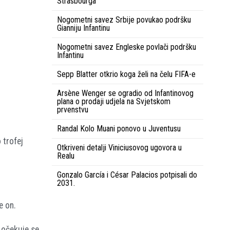
Strasbourga
Nogometni savez Srbije povukao podršku
Gianniju Infantinu
Nogometni savez Engleske povlači podršku
Infantinu
Sepp Blatter otkrio koga želi na čelu FIFA-e
Arsène Wenger se ogradio od Infantinovog
plana o prodaji udjela na Svjetskom
prvenstvu
Randal Kolo Muani ponovo u Juventusu
 trofej
Otkriveni detalji Viniciusovog ugovora u
Realu
Gonzalo García i César Palacios potpisali do
2031.
e on.
e očekuje se