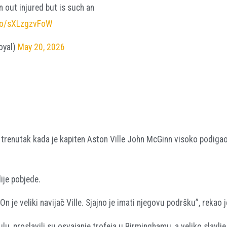
 out injured but is such an
.co/sXLzgzvFoW
oyal)
May 20, 2026
ki trenutak kada je kapiten Aston Ville John McGinn visoko podigao
ije pobjede.
On je veliki navijač Ville. Sjajno je imati njegovu podršku”, rekao j
ulu, proslavili su osvajanje trofeja u Birminghamu, a veliko slavlj