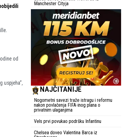
Manchester Cityja
obijedili
lle.
godine od
g uspjeha”,
NAJČITANIJE
Nogometni savezi traže istragu i reformu
nakon povlačenja FIFA-inog plana o
privatnim ulaganjima
Vels prvi povukao podršku Infantinu
Chelsea doveo Valentina Barca iz