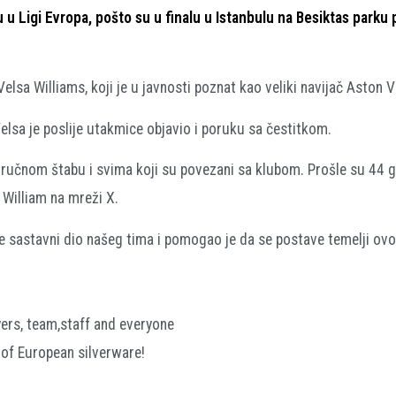
u u Ligi Evropa, pošto su u finalu u Istanbulu na Besiktas parku p
lsa Williams, koji je u javnosti poznat kao veliki navijač Aston Vi
elsa je poslije utakmice objavio i poruku sa čestitkom.
stručnom štabu i svima koji su povezani sa klubom. Prošle su 44 
 William na mreži X.
je sastavni dio našeg tima i pomogao je da se postave temelji ovo
yers, team,staff and everyone
 of European silverware!