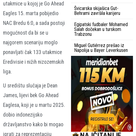
utakmice u kojoj je Go Ahead
Švicarska skijašica Gut-
Eagles 15. marta pobijedio
Behrami završila karijeru
NAC Bredu 6:0, a sada postoji
Egipatski fudbaler Mohamed
Salah dočekan u turskom
mogućnost da bi se u
Trabzonu
najgorem scenariju moglo
Miguel Gutiérrez prešao iz
Napolija u Bayer Leverkusen
ponavljati čak 133 utakmice
Eredivisie i nižih nizozemskih
liga.
U središtu slučaja je Dean
James, lijevi bek Go Ahead
Eaglesa, koji je u martu 2025.
dobio indonezijsko
državljanstvo kako bi mogao
NAJČITANIJE
igrati za reprezentaciju