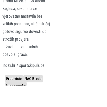
stranu KNVB-a i Go Ahead
Eaglesa, sezona bi se
vjerovatno nastavila bez
velikih promjena, ali će slučaj
gotovo sigurno dovesti do
strožih provjera
državljanstva i radnih
dozvola igrača.
Index.hr / sportskipuls.ba
Eredivisie
NAC Breda
Nizozemska
Go Ahead Eagles
Passportgate
Skandal