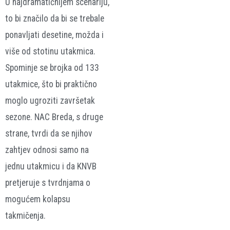
U najdramatičnijem scenariju,
to bi značilo da bi se trebale
ponavljati desetine, možda i
više od stotinu utakmica.
Spominje se brojka od 133
utakmice, što bi praktično
moglo ugroziti završetak
sezone. NAC Breda, s druge
strane, tvrdi da se njihov
zahtjev odnosi samo na
jednu utakmicu i da KNVB
pretjeruje s tvrdnjama o
mogućem kolapsu
takmičenja.