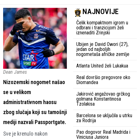
NAJNOVIJE
Čelik kompaktnom igrom u
odbrani i tranzicijom želi
iznenaditi Zrinjski
Ubijen je David Owori (27),
jedan od najboljih
nogometaša afričke zemlje
Atlanta United želi Lukakua
Dean James
Real dovršio pregovore oko
Nizozemski nogomet našao
Diomandea
se u velikom
Jakirović angažovao grčkog
golmana Konstantinosa
administrativnom haosu
Tzolakisa
zbog slučaja koji su tamošnji
Barcelona se uključila u utrku
za Rodrija
mediji nazvali Passportgate.
Pao dogovor Real Madrida i
Sve je krenulo nakon
Viniciusa Juniora