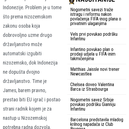
Indonezije. Problem je u tome
Nogometni savezi traže
istragu i reformu nakon
što prema nizozemskom
povlačenja FIFA-inog plana o
privatnim ulaganjima
zakonu osoba koja
Vels prvi povukao podršku
dobrovoljno uzme drugo
Infantinu
državljanstvo može
Infantino povukao plan o
automatski izgubiti
prodaji udjela u FIFA-inim
takmičenjima
nizozemsko, dok Indonezija
Matthias Jaissle novi trener
ne dopušta dvojno
Newcastlea
državljanstvo. Time je
Chelsea doveo Valentina
Barca iz Strasbourga
James, barem pravno,
prestao biti EU igrač i postao
Nogometni savez Srbije
povukao podršku Gianniju
strani radnik kojem je za
Infantinu
nastup u Nizozemskoj
Barcelona predstavila mladog
krilnog napadača iz Club
potrebna radna dozvola.
Bruggea