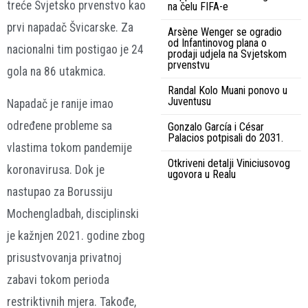
treće Svjetsko prvenstvo kao
na čelu FIFA-e
prvi napadač Švicarske. Za
Arsène Wenger se ogradio
od Infantinovog plana o
nacionalni tim postigao je 24
prodaji udjela na Svjetskom
prvenstvu
gola na 86 utakmica.
Randal Kolo Muani ponovo u
Juventusu
Napadač je ranije imao
određene probleme sa
Gonzalo García i César
Palacios potpisali do 2031.
vlastima tokom pandemije
Otkriveni detalji Viniciusovog
koronavirusa. Dok je
ugovora u Realu
nastupao za Borussiju
Mochengladbah, disciplinski
je kažnjen 2021. godine zbog
prisustvovanja privatnoj
zabavi tokom perioda
restriktivnih mjera. Takođe,