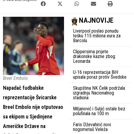
NAJNOVIJE
Liverpool poslao ponudu
tešku 115 miliona eura za
Barcolu
Clippersima prijete
drakonske kazne zbog
Leonarda
U-16 reprezentacija BiH
upisala poraz protiv Švedske
Breel Embolo
Napadač fudbalske
Skupština NK Čelik podržala
izgradnju Nacionalnog
reprezentacije Švicarske
stadiona
Breel Embolo nije otputovao
Miljanović i Suljić ostale bez
polufinala na 100 m
sa ekipom u Sjedinjene
Faris Dževahirić novi
Američke Države na
nogometaš Veleža