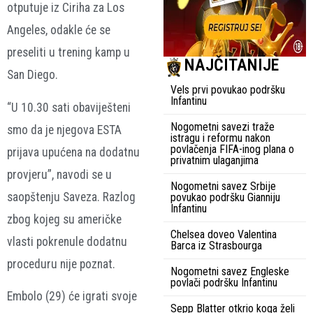
otputuje iz Ciriha za Los
Angeles, odakle će se
preseliti u trening kamp u
NAJČITANIJE
San Diego.
Vels prvi povukao podršku
Infantinu
“U 10.30 sati obaviješteni
Nogometni savezi traže
smo da je njegova ESTA
istragu i reformu nakon
povlačenja FIFA-inog plana o
prijava upućena na dodatnu
privatnim ulaganjima
provjeru”, navodi se u
Nogometni savez Srbije
saopštenju Saveza. Razlog
povukao podršku Gianniju
Infantinu
zbog kojeg su američke
Chelsea doveo Valentina
vlasti pokrenule dodatnu
Barca iz Strasbourga
proceduru nije poznat.
Nogometni savez Engleske
povlači podršku Infantinu
Embolo (29) će igrati svoje
Sepp Blatter otkrio koga želi