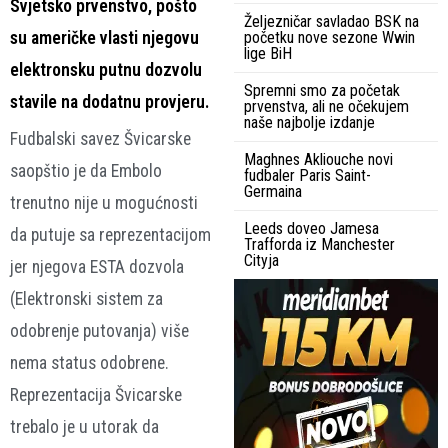
Svjetsko prvenstvo, pošto
Željezničar savladao BSK na
su američke vlasti njegovu
početku nove sezone Wwin
lige BiH
elektronsku putnu dozvolu
Spremni smo za početak
stavile na dodatnu provjeru.
prvenstva, ali ne očekujem
naše najbolje izdanje
Fudbalski savez Švicarske
Maghnes Akliouche novi
saopštio je da Embolo
fudbaler Paris Saint-
Germaina
trenutno nije u mogućnosti
Leeds doveo Jamesa
da putuje sa reprezentacijom
Trafforda iz Manchester
Cityja
jer njegova ESTA dozvola
(Elektronski sistem za
odobrenje putovanja) više
nema status odobrene.
Reprezentacija Švicarske
trebalo je u utorak da