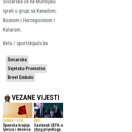
Švicarska će na Mundijalu
igrati u grupi sa Kanadom,
Bosnom i Hercegovinom i
Katarom.
Beta / sportskipuls.ba
Švicarska
Svjetsko Prvenstvo
Breel Embolo
VEZANE VIJESTI
SUMAR I VOX
BBC
Španska krajnja
Sastanak UEFA-e
ljevica i desnica
zbog prijedloga