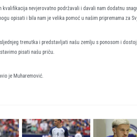
h kvalifikacija nevjerovatno podržavali i davali nam dodatnu snag
mogu opisati i bila nam je velika pomoć u našim pripremama za Sv
jednjeg trenutka i predstavljati našu zemlju s ponosom i dosto
stavimo pisati našu priču.
javio je Muharemović.