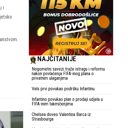
u i
jetsko
janstvom.
NAJČITANIJE
Nogometni savezi traže istragu i reformu
nakon povlačenja FIFA-inog plana o
privatnim ulaganjima
Vels prvi povukao podršku Infantinu
Infantino povukao plan o prodaji udjela u
FIFA-inim takmičenjima
Chelsea doveo Valentina Barca iz
Strasbourga