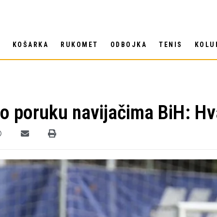
T
KOŠARKA
RUKOMET
ODBOJKA
TENIS
KOLU
 poruku navijačima BiH: Hva