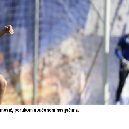
remović, porukom upućenom navijačima.