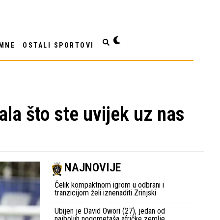
MNE
OSTALI SPORTOVI
la što ste uvijek uz nas
NAJNOVIJE
Čelik kompaktnom igrom u odbrani i
tranzicijom želi iznenaditi Zrinjski
Ubijen je David Owori (27), jedan od
najboljih nogometaša afričke zemlje