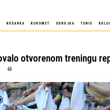
T
KOŠARKA
RUKOMET
ODBOJKA
TENIS
KOLU
vovalo otvorenom treningu re