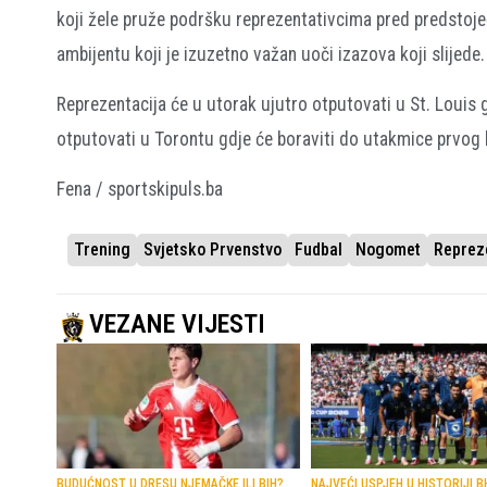
koji žele pruže podršku reprezentativcima pred predstoje
ambijentu koji je izuzetno važan uoči izazova koji slijede.
Reprezentacija će u utorak ujutro otputovati u St. Louis
otputovati u Torontu gdje će boraviti do utakmice prvog k
Fena / sportskipuls.ba
Trening
Svjetsko Prvenstvo
Fudbal
Nogomet
Reprez
VEZANE VIJESTI
BUDUĆNOST U DRESU NJEMAČKE ILI BIH?
NAJVEĆI USPJEH U HISTORIJI B