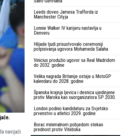
Saint-Germaina
Leeds doveo Jamesa Trafforda iz
Manchester Cityja
Lonnie Walker IV karijeru nastavlja u
Denveru
Hiljade ljudi prisustvovalo ceremoniji
potpisivanja ugovora Mohameda Salaha
Vinicius produžio ugovor sa Real Madridom
do 2032. godine
Velika nagrada Britanije ostaje u MotoGP
kalendaru do 2028. godine
Španska krajnja ljevica i desnica ujedinjene
protiv Maroka kao suorganizatora SP 2030.
London podnio kandidaturu za Svjetsko
prvenstvo u atletici 2029. godine
jače.
Borac minimalnom pobjedom stekao
prednost protiv Vitebska
da navijači