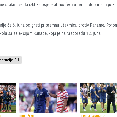
će utakmice, da izbliza osjete atmosferu u timu i doprinesu pozi
 gdje će 6. juna odigrati pripremnu utakmicu protiv Paname. Poto
ola sa selekcijom Kanade, koja je na rasporedu 12. juna.
entacija BiH
H.
EDIN DŽEKO
SERGEJ BARBAREZ