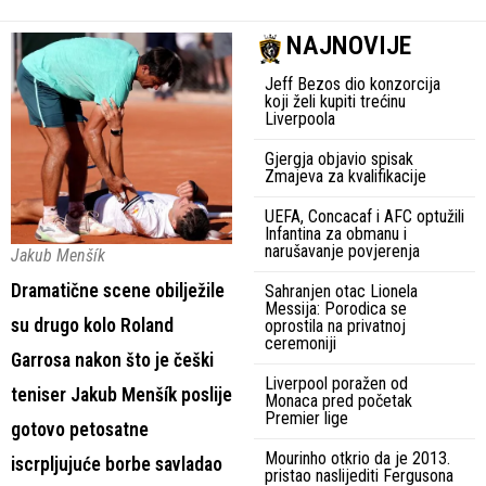
NAJNOVIJE
Jeff Bezos dio konzorcija
koji želi kupiti trećinu
Liverpoola
Gjergja objavio spisak
Zmajeva za kvalifikacije
UEFA, Concacaf i AFC optužili
Infantina za obmanu i
narušavanje povjerenja
Jakub Menšík
Dramatične scene obilježile
Sahranjen otac Lionela
Messija: Porodica se
su drugo kolo Roland
oprostila na privatnoj
ceremoniji
Garrosa nakon što je češki
Liverpool poražen od
teniser Jakub Menšík poslije
Monaca pred početak
Premier lige
gotovo petosatne
Mourinho otkrio da je 2013.
iscrpljujuće borbe savladao
pristao naslijediti Fergusona