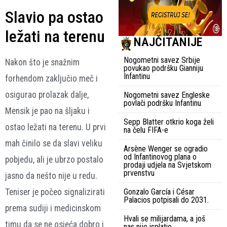
Slavio pa ostao
ležati na terenu
NAJČITANIJE
Nogometni savez Srbije
Nakon što je snažnim
povukao podršku Gianniju
Infantinu
forhendom zaključio meč i
osigurao prolazak dalje,
Nogometni savez Engleske
povlači podršku Infantinu
Mensik je pao na šljaku i
Sepp Blatter otkrio koga želi
ostao ležati na terenu. U prvi
na čelu FIFA-e
mah činilo se da slavi veliku
Arsène Wenger se ogradio
od Infantinovog plana o
pobjedu, ali je ubrzo postalo
prodaji udjela na Svjetskom
prvenstvu
jasno da nešto nije u redu.
Gonzalo García i César
Teniser je počeo signalizirati
Palacios potpisali do 2031.
prema sudiji i medicinskom
Hvali se milijardama, a još
timu da se ne osjeća dobro i
nas nije isplatio