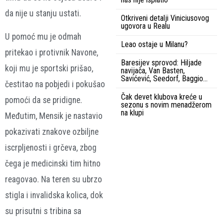
da nije u stanju ustati.
Otkriveni detalji Viniciusovog
ugovora u Realu
U pomoć mu je odmah
Leao ostaje u Milanu?
pritekao i protivnik Navone,
Baresijev sprovod: Hiljade
koji mu je sportski prišao,
navijača, Van Basten,
Savićević, Seedorf, Baggio…
čestitao na pobjedi i pokušao
Čak devet klubova kreće u
pomoći da se pridigne.
sezonu s novim menadžerom
na klupi
Međutim, Mensik je nastavio
pokazivati znakove ozbiljne
iscrpljenosti i grčeva, zbog
čega je medicinski tim hitno
reagovao. Na teren su ubrzo
stigla i invalidska kolica, dok
su prisutni s tribina sa