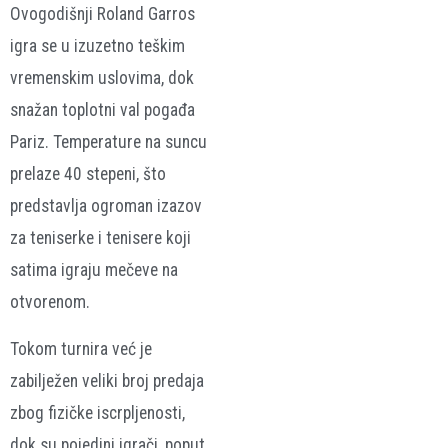
Ovogodišnji Roland Garros
igra se u izuzetno teškim
vremenskim uslovima, dok
snažan toplotni val pogađa
Pariz. Temperature na suncu
prelaze 40 stepeni, što
predstavlja ogroman izazov
za teniserke i tenisere koji
satima igraju mečeve na
otvorenom.
Tokom turnira već je
zabilježen veliki broj predaja
zbog fizičke iscrpljenosti,
dok su pojedini igrači, poput