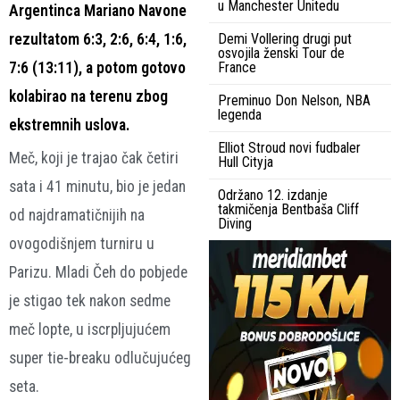
u Manchester Unitedu
Argentinca Mariano Navone
rezultatom 6:3, 2:6, 6:4, 1:6,
Demi Vollering drugi put
osvojila ženski Tour de
7:6 (13:11), a potom gotovo
France
kolabirao na terenu zbog
Preminuo Don Nelson, NBA
legenda
ekstremnih uslova.
Elliot Stroud novi fudbaler
Meč, koji je trajao čak četiri
Hull Cityja
sata i 41 minutu, bio je jedan
Održano 12. izdanje
takmičenja Bentbaša Cliff
od najdramatičnijih na
Diving
ovogodišnjem turniru u
Parizu. Mladi Čeh do pobjede
je stigao tek nakon sedme
meč lopte, u iscrpljujućem
super tie-breaku odlučujućeg
seta.