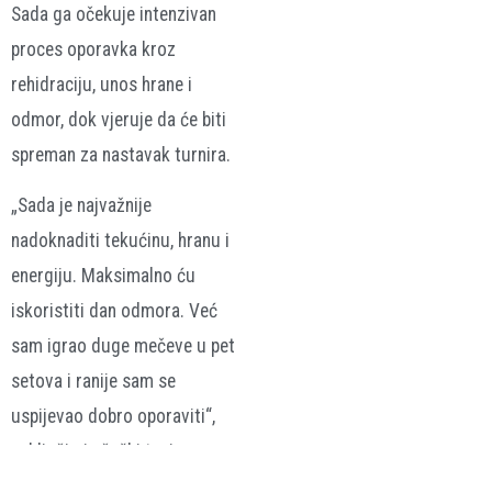
Sada ga očekuje intenzivan
proces oporavka kroz
rehidraciju, unos hrane i
odmor, dok vjeruje da će biti
spreman za nastavak turnira.
„Sada je najvažnije
nadoknaditi tekućinu, hranu i
energiju. Maksimalno ću
iskoristiti dan odmora. Već
sam igrao duge mečeve u pet
setova i ranije sam se
uspijevao dobro oporaviti“,
zaključio je češki teniser.