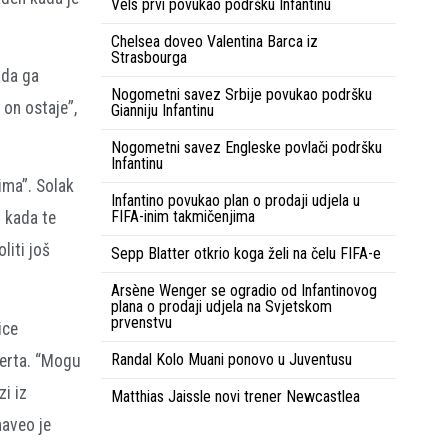
Vels prvi povukao podršku Infantinu
Chelsea doveo Valentina Barca iz
Strasbourga
 da ga
Nogometni savez Srbije povukao podršku
 on ostaje”,
Gianniju Infantinu
Nogometni savez Engleske povlači podršku
Infantinu
nima”. Solak
Infantino povukao plan o prodaji udjela u
FIFA-inim takmičenjima
t kada te
liti još
Sepp Blatter otkrio koga želi na čelu FIFA-e
Arsène Wenger se ogradio od Infantinovog
plana o prodaji udjela na Svjetskom
prvenstvu
ice
Randal Kolo Muani ponovo u Juventusu
kerta. “Mogu
i iz
Matthias Jaissle novi trener Newcastlea
naveo je