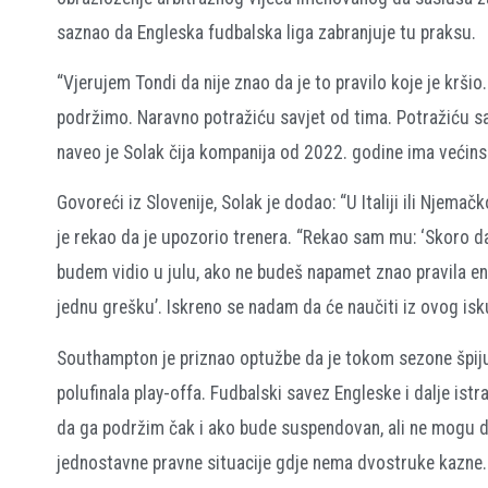
saznao da Engleska fudbalska liga zabranjuje tu praksu.
“Vjerujem Tondi da nije znao da je to pravilo koje je kršio.
podržimo. Naravno potražiću savjet od tima. Potražiću savj
naveo je Solak čija kompanija od 2022. godine ima većin
Govoreći iz Slovenije, Solak je dodao: “U Italiji ili Njema
je rekao da je upozorio trenera. “Rekao sam mu: ‘Skoro da
budem vidio u julu, ako ne budeš napamet znao pravila e
jednu grešku’. Iskreno se nadam da će naučiti iz ovog isku
Southampton je priznao optužbe da je tokom sezone špiju
polufinala play-offa. Fudbalski savez Engleske i dalje ist
da ga podržim čak i ako bude suspendovan, ali ne mogu d
jednostavne pravne situacije gdje nema dvostruke kazne. 