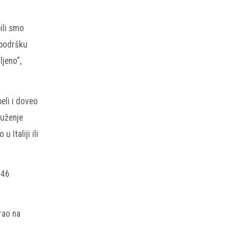
ili smo
 podršku
jeno”,
eli i doveo
ruženje
 Italiji ili
 46
rao na