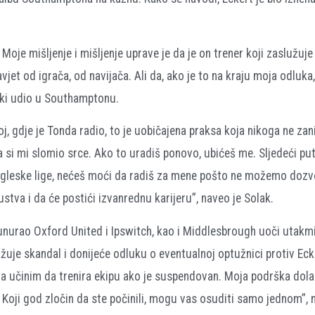
 Moje mišljenje i mišljenje uprave je da je on trener koji zaslužuje
et od igrača, od navijača. Ali da, ako je to na kraju moja odluka,
ski udio u Southamptonu.
čkoj, gdje je Tonda radio, to je uobičajena praksa koja nikoga ne za
 si mi slomio srce. Ako to uradiš ponovo, ubićeš me. Sljedeći pu
ngleske lige, nećeš moći da radiš za mene pošto ne možemo dozvo
stva i da će postići izvanrednu karijeru”, naveo je Solak.
nurao Oxford United i Ipswitch, kao i Middlesbrough uoči utakm
ražuje skandal i donijeće odluku o eventualnoj optužnici protiv Ec
a učinim da trenira ekipu ako je suspendovan. Moja podrška dolaz
Koji god zločin da ste počinili, mogu vas osuditi samo jednom”, 