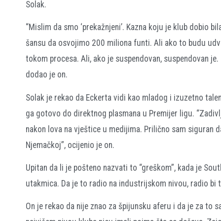
Solak.
“Mislim da smo ‘prekažnjeni’. Kazna koju je klub dobio bil
šansu da osvojimo 200 miliona funti. Ali ako to budu udv
tokom procesa. Ali, ako je suspendovan, suspendovan je.
dodao je on.
Solak je rekao da Eckerta vidi kao mladog i izuzetno talen
ga gotovo do direktnog plasmana u Premijer ligu. “Zadivl
nakon lova na vještice u medijima. Prilično sam siguran da 
Njemačkoj”, ocijenio je on.
Upitan da li je pošteno nazvati to “greškom”, kada je Sout
utakmica. Da je to radio na industrijskom nivou, radio bi t
On je rekao da nije znao za špijunsku aferu i da je za to