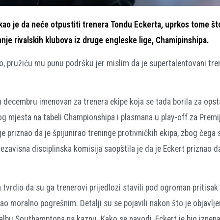
ao je da neće otpustiti trenera Tondu Eckerta, uprkos tome što
anje rivalskih klubova iz druge engleske lige, Chamipinshipa.
o, pružiću mu punu podršku jer mislim da je supertalentovani tre
 u decembru imenovan za trenera ekipe koja se tada borila za opst
g mjesta na tabeli Championshipa i plasmana u play-off za Premij
e priznao da je špijunirao treninge protivničkih ekipa, zbog čega
avisna disciplinska komisija saopštila je da je Eckert priznao da
 tvrdio da su ga trenerovi prijedlozi stavili pod ogroman pritisak
rao moralno pogrešnim. Detalji su se pojavili nakon što je objavlj
albu Southamptona na kaznu. Kako se navodi, Eckert je bio iznen