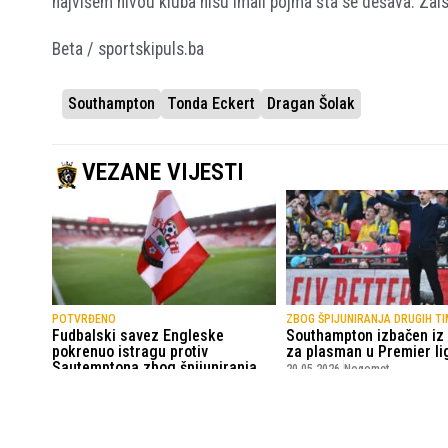
najvišem nivou kluba nisu imali pojma šta se dešava. Zaista
Beta / sportskipuls.ba
Southampton
Tonda Eckert
Dragan Šolak
VEZANE VIJESTI
POTVRĐENO
ZBOG ŠPIJUNIRANJA DRUGIH T
Fudbalski savez Engleske
Southampton izbačen iz
pokrenuo istragu protiv
za plasman u Premier li
Sautemptona zbog špijuniranja
20.05.2026.
Nogomet
rivala
21.05.2026.
Nogomet