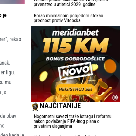
prvenstvo u atletici 2029. godine
 je
Borac minimalnom pobjedom stekao
prednost protiv Vitebska
ner”, rekao
anak.
er ligu.
 su mu
 je
NAJČITANIJE
 da obavi
Nogometni savezi traže istragu i reformu
nakon povlačenja FIFA-inog plana o
eno
privatnim ulaganjima
ađen kada je