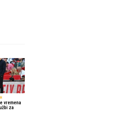
GH
še vremena
užbi za