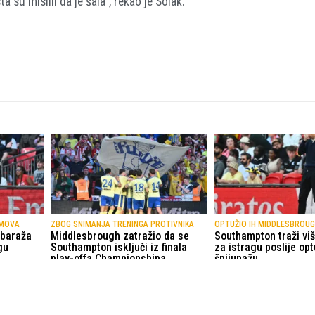
 su mislili da je šala”, rekao je Solak.
IMOVA
ZBOG SNIMANJA TRENINGA PROTIVNIKA
OPTUŽIO IH MIDDLESBROU
 baraža
Middlesbrough zatražio da se
Southampton traži vi
gu
Southampton isključi iz finala
za istragu poslije opt
play-offa Championshipa
špijunažu
16.05.2026.
Nogomet
12.05.2026.
Nogomet