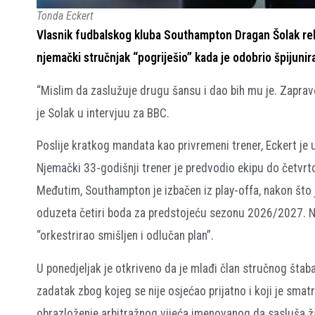
Tonda Eckert
Vlasnik fudbalskog kluba Southampton Dragan Šolak rek
njemački stručnjak “pogriješio” kada je odobrio špijunir
“Mislim da zaslužuje drugu šansu i dao bih mu je. Zaprav
je Solak u intervjuu za BBC.
Poslije kratkog mandata kao privremeni trener, Eckert je
Njemački 33-godišnji trener je predvodio ekipu do četvrto
Međutim, Southampton je izbačen iz play-offa, nakon što j
oduzeta četiri boda za predstojeću sezonu 2026/2027. Nez
“orkestrirao smišljen i odlučan plan”.
U ponedjeljak je otkriveno da je mlađi član stručnog štaba
zadatak zbog kojeg se nije osjećao prijatno i koji je smat
obrazloženje arbitražnog vijeća imenovanog da sasluša ž