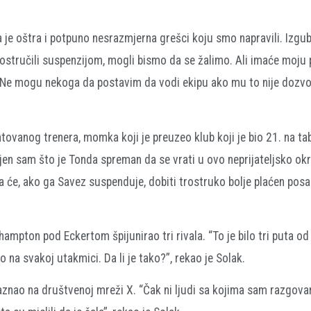
a je oštra i potpuno nesrazmjerna grešci koju smo napravili. Izgub
ostručili suspenzijom, mogli bismo da se žalimo. Ali imaće moju
 Ne mogu nekoga da postavim da vodi ekipu ako mu to nije dozvol
tovanog trenera, momka koji je preuzeo klub koji je bio 21. na tab
jen sam što je Tonda spreman da se vrati u ovo neprijateljsko ok
će, ako ga Savez suspenduje, dobiti trostruko bolje plaćen posao u
hampton pod Eckertom špijunirao tri rivala. “To je bilo tri puta od
o na svakoj utakmici. Da li je tako?”, rekao je Solak.
 saznao na društvenoj mreži X. “Čak ni ljudi sa kojima sam razgova