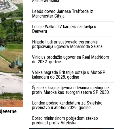
Saint-Germaina
Leeds doveo Jamesa Trafforda iz
Manchester Cityja
Lonnie Walker IV karijeru nastavlja u
Denveru
Hiljade ljudi prisustvovalo ceremoniji
potpisivanja ugovora Mohameda Salaha
Vinicius produžio ugovor sa Real Madridom
do 2032. godine
Velika nagrada Britanije ostaje u MotoGP
kalendaru do 2028. godine
Španska krajnja ljevica i desnica ujedinjene
protiv Maroka kao suorganizatora SP 2030.
London podnio kandidaturu za Svjetsko
prvenstvo u atletici 2029. godine
Sjeverne
Borac minimalnom pobjedom stekao
prednost protiv Vitebska