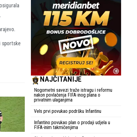
osigurala
.
arajevo.
i sportske
NAJČITANIJE
Nogometni savezi traže istragu i reformu
nakon povlačenja FIFA-inog plana o
privatnim ulaganjima
Vels prvi povukao podršku Infantinu
Infantino povukao plan o prodaji udjela u
FIFA-inim takmičenjima