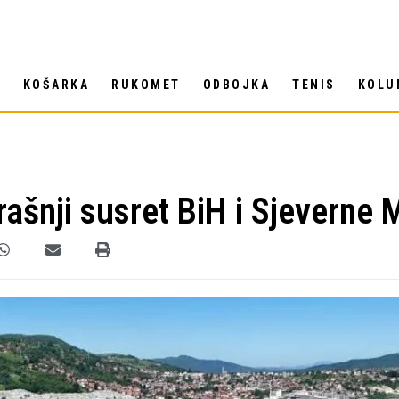
T
KOŠARKA
RUKOMET
ODBOJKA
TENIS
KOLU
šnji susret BiH i Sjeverne 