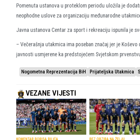
Pomenuta ustanova u proteklom periodu uložila je dodatn
neophodne uslove za organizaciju međunarodne utakmice i 
Javna ustanova Centar za sport i rekreaciju ispunila je s
– Večerašnja utakmica ima poseban značaj jer je Koševo 
javnosti usmjerene ka predstojećem Svjetskom prvenstvu.
Nogometna Reprezentacija BiH
Prijateljska Utakmica
VEZANE VIJESTI
KOMENTAR BORISA BILIĆA
BEZ OBZIRA NA ŽELJU