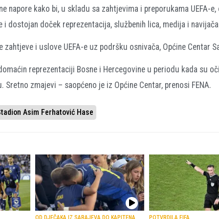
e napore kako bi, u skladu sa zahtjevima i preporukama UEFA-e, 
dostojan doček reprezentacija, službenih lica, medija i navijača
ve zahtjeve i uslove UEFA-e uz podršku osnivača, Općine Centar S
domaćin reprezentaciji Bosne i Hercegovine u periodu kada su oč
 Sretno zmajevi – saopćeno je iz Općine Centar, prenosi FENA.
Stadion Asim Ferhatović Hase
OD DJEČAKA IZ SARAJEVA DO KAPITENA
POTVRDILA FIFA