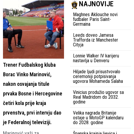
NAJNOVIJE
Maghnes Akliouche novi
fudbaler Paris Saint-
Germaina
Leeds doveo Jamesa
Trafforda iz Manchester
Cityja
Lonnie Walker IV karijeru
nastavlja u Denveru
Trener Fudbalskog kluba
Hiljade ljudi prisustvovalo
Borac Vinko Marinović,
ceremoniji potpisivanja
ugovora Mohameda Salaha
nakon osvajanja titule
Vinicius produžio ugovor sa
prvaka Bosne i Hercegovine
Real Madridom do 2032.
godine
četiri kola prije kraja
prvenstva, prvi intervju dao
Velika nagrada Britanije
ostaje u MotoGP kalendaru
je Federalnoj televiziji.
do 2028. godine
Marinović važi za
Španska krajnja ljevica i