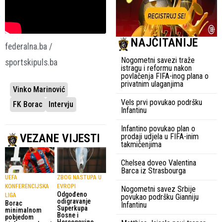
NAJČITANIJE
federalna.ba /
Nogometni savezi traže
sportskipuls.ba
istragu i reformu nakon
povlačenja FIFA-inog plana o
privatnim ulaganjima
Vinko Marinović
Vels prvi povukao podršku
FK Borac
Intervju
Infantinu
Infantino povukao plan o
VEZANE VIJESTI
prodaji udjela u FIFA-inim
takmičenjima
Chelsea doveo Valentina
Barca iz Strasbourga
UEFA
ZBOG NASTUPA U
KONFERENCIJSKA
EVROPI
Nogometni savez Srbije
Odgođeno
LIGA
povukao podršku Gianniju
odigravanje
Borac
Infantinu
Superkupa
minimalnom
Bosne i
pobjedom
Hercegovine