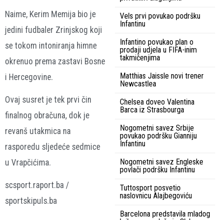
Naime, Kerim Memija bio je
Vels prvi povukao podršku
Infantinu
jedini fudbaler Zrinjskog koji
Infantino povukao plan o
se tokom intoniranja himne
prodaji udjela u FIFA-inim
takmičenjima
okrenuo prema zastavi Bosne
Matthias Jaissle novi trener
i Hercegovine.
Newcastlea
Ovaj susret je tek prvi čin
Chelsea doveo Valentina
Barca iz Strasbourga
finalnog obračuna, dok je
Nogometni savez Srbije
revanš utakmica na
povukao podršku Gianniju
Infantinu
rasporedu sljedeće sedmice
Nogometni savez Engleske
u Vrapčićima.
povlači podršku Infantinu
scsport.raport.ba /
Tuttosport posvetio
naslovnicu Alajbegoviću
sportskipuls.ba
Barcelona predstavila mladog