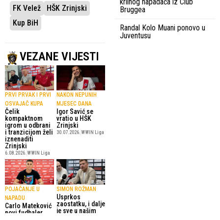
krilnog napadača iz Club
FK Velež
HŠK Zrinjski
Bruggea
Kup BiH
Randal Kolo Muani ponovo u
Juventusu
VEZANE VIJESTI
PRVI PRVAK I PRVI
NAKON NEPUNIH
OSVAJAČ KUPA
MJESEC DANA
Čelik
Igor Savić se
kompaktnom
vratio u HŠK
igrom u odbrani
Zrinjski
i tranzicijom želi
30.07.2026.
WWIN Liga
iznenaditi
Zrinjski
6.08.2026.
WWIN Liga
POJAČANJE U
SIMON ROŽMAN
Usprkos
NAPADU
zaostatku, i dalje
Carlo Mateković
je sve u našim
novi fudbaler
rukama
Rođenih