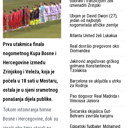
odbrani i tranzicijom želi
iznenaditi Zrinjski
Ubijen je David Owori (27),
jedan od najboljih
nogometaša afričke zemlje
Atlanta United želi Lukakua
Prva utakmica finala
Real dovršio pregovore oko
Diomandea
nogometnog Kupa Bosne i
Jakirović angažovao grčkog
Hercegovine između
golmana Konstantinosa
Tzolakisa
Zrinjskog i Veleža, koja je
počela u 18 sati u Mostaru,
Barcelona se uključila u utrku
za Rodrija
ostala je u sjeni sramotnog
Pao dogovor Real Madrida i
ponašanja dijela publike.
Viniciusa Juniora
Tokom intoniranja himne
Švicarska skijašica Gut-
Behrami završila karijeru
Bosne i Hercegovine, dok su
Egipatski fudbaler Mohamed
igrači oba tima stajali na