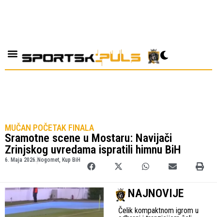
MUČAN POČETAK FINALA
Sramotne scene u Mostaru: Navijači
Zrinjskog uvredama ispratili himnu BiH
6. Maja 2026.
Nogomet
,
Kup BiH
NAJNOVIJE
Čelik kompaktnom igrom u