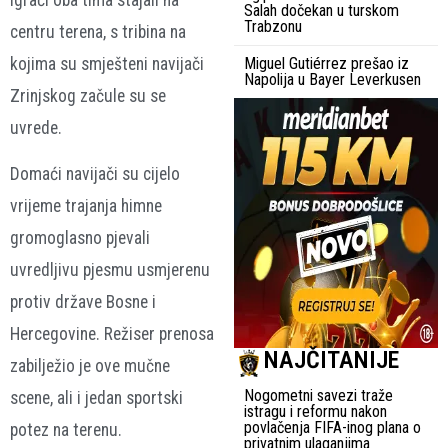
Salah dočekan u turskom
Trabzonu
centru terena, s tribina na
kojima su smješteni navijači
Miguel Gutiérrez prešao iz
Napolija u Bayer Leverkusen
Zrinjskog začule su se
uvrede.
Domaći navijači su cijelo
vrijeme trajanja himne
gromoglasno pjevali
uvredljivu pjesmu usmjerenu
protiv države Bosne i
Hercegovine. Režiser prenosa
NAJČITANIJE
zabilježio je ove mučne
Nogometni savezi traže
scene, ali i jedan sportski
istragu i reformu nakon
povlačenja FIFA-inog plana o
potez na terenu.
privatnim ulaganjima