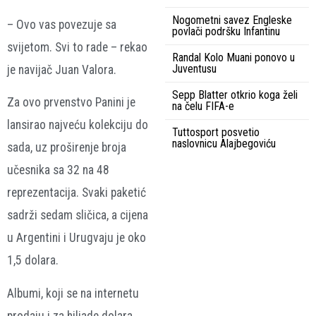
Nogometni savez Engleske
– Ovo vas povezuje sa
povlači podršku Infantinu
svijetom. Svi to rade – rekao
Randal Kolo Muani ponovo u
Juventusu
je navijač Juan Valora.
Sepp Blatter otkrio koga želi
Za ovo prvenstvo Panini je
na čelu FIFA-e
lansirao najveću kolekciju do
Tuttosport posvetio
naslovnicu Alajbegoviću
sada, uz proširenje broja
učesnika sa 32 na 48
reprezentacija. Svaki paketić
sadrži sedam sličica, a cijena
u Argentini i Urugvaju je oko
1,5 dolara.
Albumi, koji se na internetu
prodaju i za hiljade dolara,