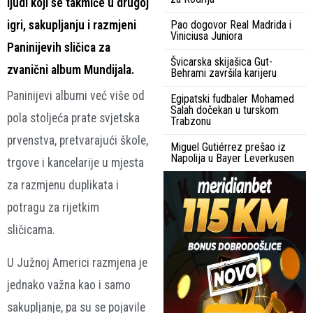
ljudi koji se takmiče u drugoj
igri, sakupljanju i razmjeni
Pao dogovor Real Madrida i
Viniciusa Juniora
Paninijevih sličica za
Švicarska skijašica Gut-
zvanični album Mundijala.
Behrami završila karijeru
Paninijevi albumi već više od
Egipatski fudbaler Mohamed
Salah dočekan u turskom
pola stoljeća prate svjetska
Trabzonu
prvenstva, pretvarajući škole,
Miguel Gutiérrez prešao iz
Napolija u Bayer Leverkusen
trgove i kancelarije u mjesta
za razmjenu duplikata i
potragu za rijetkim
sličicama.
U Južnoj Americi razmjena je
jednako važna kao i samo
sakupljanje, pa su se pojavile