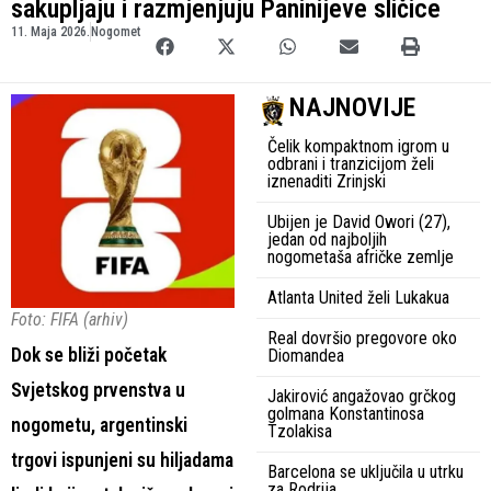
sakupljaju i razmjenjuju Paninijeve sličice
11. Maja 2026.
Nogomet
NAJNOVIJE
Čelik kompaktnom igrom u
odbrani i tranzicijom želi
iznenaditi Zrinjski
Ubijen je David Owori (27),
jedan od najboljih
nogometaša afričke zemlje
Atlanta United želi Lukakua
Foto: FIFA (arhiv)
Real dovršio pregovore oko
Dok se bliži početak
Diomandea
Svjetskog prvenstva u
Jakirović angažovao grčkog
golmana Konstantinosa
nogometu, argentinski
Tzolakisa
trgovi ispunjeni su hiljadama
Barcelona se uključila u utrku
za Rodrija