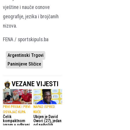
vještine i nauče osnove
geografije, jezika i brojčanih
nizova.
FENA / sportskipuls.ba
Argentinski Trgovi
Paninijeve Sličice
VEZANE VIJESTI
PRVI PRVAK I PRVI
NAPAD ISPRED
OSVAJAČ KUPA
KUĆE
Čelik
Ubijen je David
kompaktnom
Owori (27), jedan
igrom u odbrani
od najboljih
i tranzicijom želi
nogometaša