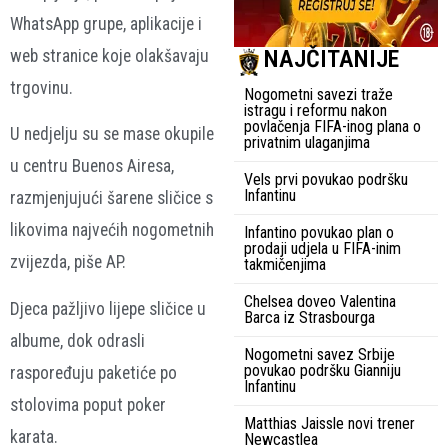
WhatsApp grupe, aplikacije i
NAJČITANIJE
web stranice koje olakšavaju
trgovinu.
Nogometni savezi traže
istragu i reformu nakon
povlačenja FIFA-inog plana o
U nedjelju su se mase okupile
privatnim ulaganjima
u centru Buenos Airesa,
Vels prvi povukao podršku
Infantinu
razmjenjujući šarene sličice s
likovima najvećih nogometnih
Infantino povukao plan o
prodaji udjela u FIFA-inim
zvijezda, piše AP.
takmičenjima
Chelsea doveo Valentina
Djeca pažljivo lijepe sličice u
Barca iz Strasbourga
albume, dok odrasli
Nogometni savez Srbije
povukao podršku Gianniju
raspoređuju paketiće po
Infantinu
stolovima poput poker
Matthias Jaissle novi trener
karata.
Newcastlea