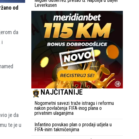
Miguel Gutiérrez prešao iz Napolija u Bayer
Leverkusen
ržano od
vjerom da
 i
uhamed
NAJČITANIJE
Nogometni savezi traže istragu i reformu
nakon povlačenja FIFA-inog plana o
privatnim ulaganjima
vio je da
Infantino povukao plan o prodaji udjela u
mu te je u
FIFA-inim takmičenjima