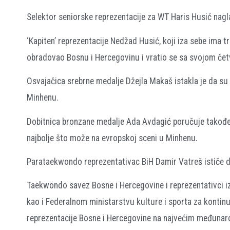
Selektor seniorske reprezentacije za WT Haris Husić nagla
‘Kapiten’ reprezentacije Nedžad Husić, koji iza sebe ima 
obradovao Bosnu i Hercegovinu i vratio se sa svojom če
Osvajačica srebrne medalje Džejla Makaš istakla je da su amb
Minhenu.
Dobitnica bronzane medalje Ada Avdagić poručuje također
najbolje što može na evropskoj sceni u Minhenu.
Parataekwondo reprezentativac BiH Damir Vatreš ističe da 
Taekwondo savez Bosne i Hercegovine i reprezentativci iz
kao i Federalnom ministarstvu kulture i sporta za kont
reprezentacije Bosne i Hercegovine na najvećim međunar