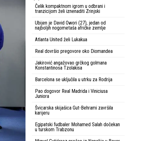
Čelik kompaktnom igrom u odbrani i
tranzicijom želi iznenaditi Zrinjski
Ubijen je David Owori (27), jedan od
najboljih nogometaša afričke zemlje
Atlanta United želi Lukakua
Real dovršio pregovore oko Diomandea
Jakirović angažovao grčkog golmana
Konstantinosa Tzolakisa
Barcelona se uključila u utrku za Rodrija
Pao dogovor Real Madrida i Viniciusa
Juniora
Švicarska skijašica Gut-Behrami završila
karijeru
Egipatski fudbaler Mohamed Salah dočekan
u turskom Trabzonu