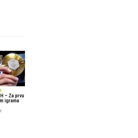
A
H – Za prvu
im igrama
i