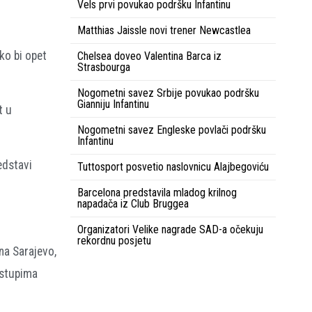
Vels prvi povukao podršku Infantinu
Matthias Jaissle novi trener Newcastlea
ko bi opet
Chelsea doveo Valentina Barca iz
Strasbourga
Nogometni savez Srbije povukao podršku
Gianniju Infantinu
t u
Nogometni savez Engleske povlači podršku
Infantinu
edstavi
Tuttosport posvetio naslovnicu Alajbegoviću
Barcelona predstavila mladog krilnog
napadača iz Club Bruggea
Organizatori Velike nagrade SAD-a očekuju
rekordnu posjetu
na Sarajevo,
astupima