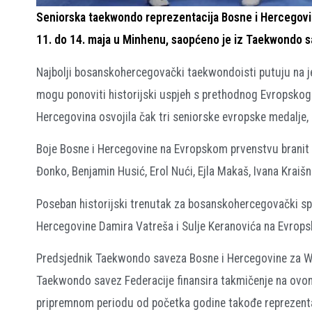
Seniorska taekwondo reprezentacija Bosne i Hercegovin
11. do 14. maja u Minhenu, saopćeno je iz Taekwondo s
Najbolji bosanskohercegovački taekwondoisti putuju na je
mogu ponoviti historijski uspjeh s prethodnog Evropskog 
Hercegovina osvojila čak tri seniorske evropske medalje, r
Boje Bosne i Hercegovine na Evropskom prvenstvu branit
Đonko, Benjamin Husić, Erol Nući, Ejla Makaš, Ivana Kraišni
Poseban historijski trenutak za bosanskohercegovački sp
Hercegovine Damira Vatreša i Sulje Keranovića na Evrop
Predsjednik Taekwondo saveza Bosne i Hercegovine za WT
Taekwondo savez Federacije finansira takmičenje na ovo
pripremnom periodu od početka godine takođe reprezen