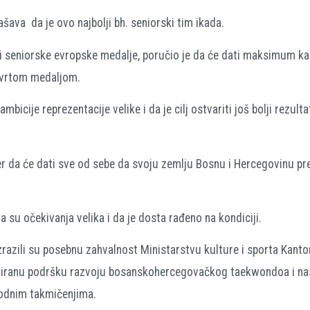
šava da je ovo najbolji bh. seniorski tim ikada.
tri seniorske evropske medalje, poručio je da će dati maksimum ka
tvrtom medaljom.
icije reprezentacije velike i da je cilj ostvariti još bolji rezulta
 da će dati sve od sebe da svoju zemlju Bosnu i Hercegovinu pr
su očekivanja velika i da je dosta rađeno na kondiciji.
razili su posebnu zahvalnost Ministarstvu kulture i sporta Kanto
inuiranu podršku razvoju bosanskohercegovačkog taekwondoa i n
odnim takmičenjima.