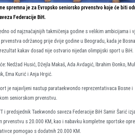
e spremna je za Evropsko seniorsko prvenstvo koje će biti od
aveza Federacije BiH.
dno od najznačajnijih takmičenja godine s velikim ambicijama i 
prvenstva održanog prije dvije godine u Beogradu, kada je Bosna
ezultat kakav dosad nije ostvario nijedan olimpijski sport u BiH.
 će: Nedžad Husić, Džejla Makaš, Ada Avdagić, Ibrahim Đonko, M
k, Ema Kurić i Anja Hrgić.
ort je najavljeni nastup parataekwondo reprezentativaca Bosne i
skom seniorskom prvenstvu.
 i predsjednik Taekwondo saveza Federacije BiH Samir Šarić izja
m prvenstvu s 20.000 KM, kao i nabavku kompletne sportske opre
tativce pomogao s dodatnih 20.000 KM.