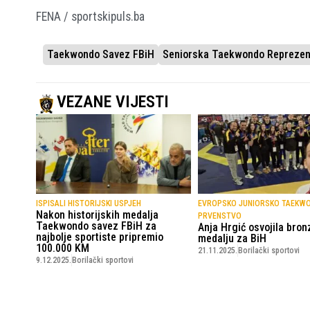
FENA / sportskipuls.ba
Taekwondo Savez FBiH
Seniorska Taekwondo Reprezent
VEZANE VIJESTI
ISPISALI HISTORIJSKI USPJEH
EVROPSKO JUNIORSKO TAEKW
Nakon historijskih medalja
PRVENSTVO
Taekwondo savez FBiH za
Anja Hrgić osvojila bro
najbolje sportiste pripremio
medalju za BiH
100.000 KM
21.11.2025.
Borilački sportovi
9.12.2025.
Borilački sportovi
SportskiPuls.ba