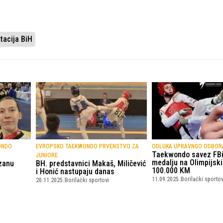
acija BiH
ONDO
EVROPSKO TAEKWONDO PRVENSTVO ZA
ODLUKA UPRAVNGO ODBOR
Taekwondo savez FBi
JUNIORE
medalju na Olimpijsk
nzanu
BH. predstavnici Makaš, Miličević
100.000 KM
i Honić nastupaju danas
11.09.2025.
Borilački sportov
20.11.2025.
Borilački sportovi
© Copyright - VICOBA d.o.o. 2024.