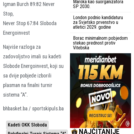
Maroka kao suorganizatora
Igman Burch 89:82 Never
SP 2030.
Stop,
London podnio kandidaturu
za Svjetsko prvenstvo u
Never Stop 67:84 Sloboda
atletici 2029. godine
Energoinvest
Borac minimalnom pobjedom
stekao prednost protiv
Najviše razloga za
Vitebska
zadovoljstvo imali su kadeti
Slobode Energoinvest, koji su
sa dvije pobjede izborili
plasman na finalni turnir
sistema “A”.
bhbasket.ba / sportskipuls.ba
Kadeti OKK Sloboda
NAJČITANIJE
Polufinalni Turnir Sistema “A”