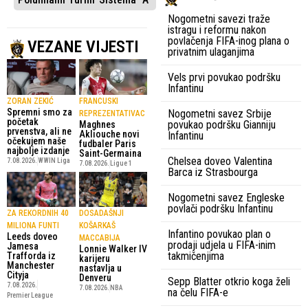
Nogometni savezi traže
istragu i reformu nakon
povlačenja FIFA-inog plana o
VEZANE VIJESTI
privatnim ulaganjima
Vels prvi povukao podršku
Infantinu
ZORAN ZEKIĆ
FRANCUSKI
Spremni smo za
Nogometni savez Srbije
REPREZENTATIVAC
početak
povukao podršku Gianniju
Maghnes
prvenstva, ali ne
Akliouche novi
Infantinu
očekujem naše
fudbaler Paris
najbolje izdanje
Saint-Germaina
Chelsea doveo Valentina
7.08.2026.
WWIN Liga
7.08.2026.
Ligue 1
Barca iz Strasbourga
Nogometni savez Engleske
povlači podršku Infantinu
ZA REKORDNIH 40
DOSADAŠNJI
MILIONA FUNTI
KOŠARKAŠ
Infantino povukao plan o
Leeds doveo
MACCABIJA
prodaji udjela u FIFA-inim
Jamesa
Lonnie Walker IV
takmičenjima
Trafforda iz
karijeru
Manchester
nastavlja u
Cityja
Denveru
Sepp Blatter otkrio koga želi
7.08.2026.
7.08.2026.
NBA
na čelu FIFA-e
Premier League