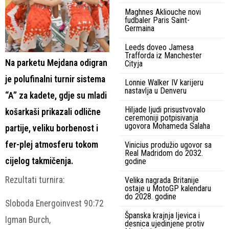
Maghnes Akliouche novi
fudbaler Paris Saint-
Germaina
Leeds doveo Jamesa
Trafforda iz Manchester
Na parketu Mejdana odigran
Cityja
je polufinalni turnir sistema
Lonnie Walker IV karijeru
nastavlja u Denveru
“A” za kadete, gdje su mladi
Hiljade ljudi prisustvovalo
košarkaši prikazali odlične
ceremoniji potpisivanja
ugovora Mohameda Salaha
partije, veliku borbenost i
fer-plej atmosferu tokom
Vinicius produžio ugovor sa
Real Madridom do 2032.
cijelog takmičenja.
godine
Rezultati turnira:
Velika nagrada Britanije
ostaje u MotoGP kalendaru
do 2028. godine
Sloboda Energoinvest 90:72
Španska krajnja ljevica i
Igman Burch,
desnica ujedinjene protiv