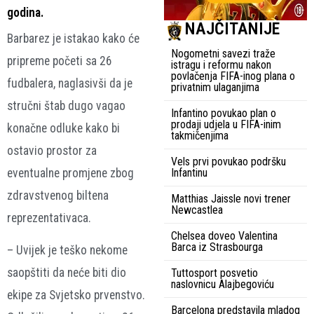
godina.
NAJČITANIJE
Barbarez je istakao kako će
Nogometni savezi traže
pripreme početi sa 26
istragu i reformu nakon
povlačenja FIFA-inog plana o
fudbalera, naglasivši da je
privatnim ulaganjima
stručni štab dugo vagao
Infantino povukao plan o
prodaji udjela u FIFA-inim
konačne odluke kako bi
takmičenjima
ostavio prostor za
Vels prvi povukao podršku
eventualne promjene zbog
Infantinu
zdravstvenog biltena
Matthias Jaissle novi trener
Newcastlea
reprezentativaca.
Chelsea doveo Valentina
Barca iz Strasbourga
– Uvijek je teško nekome
saopštiti da neće biti dio
Tuttosport posvetio
naslovnicu Alajbegoviću
ekipe za Svjetsko prvenstvo.
Barcelona predstavila mladog