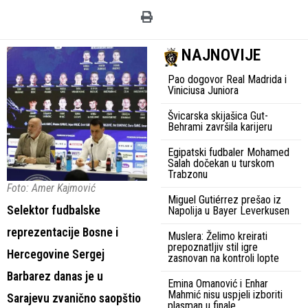
NAJNOVIJE
Pao dogovor Real Madrida i
Viniciusa Juniora
Švicarska skijašica Gut-
Behrami završila karijeru
Egipatski fudbaler Mohamed
Salah dočekan u turskom
Trabzonu
Foto: Amer Kajmović
Miguel Gutiérrez prešao iz
Selektor fudbalske
Napolija u Bayer Leverkusen
reprezentacije Bosne i
Muslera: Želimo kreirati
prepoznatljiv stil igre
Hercegovine Sergej
zasnovan na kontroli lopte
Barbarez danas je u
Emina Omanović i Enhar
Mahmić nisu uspjeli izboriti
Sarajevu zvanično saopštio
plasman u finale