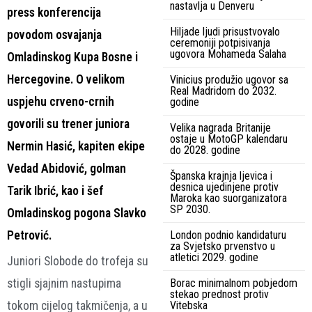
nastavlja u Denveru
press konferencija
Hiljade ljudi prisustvovalo
povodom osvajanja
ceremoniji potpisivanja
ugovora Mohameda Salaha
Omladinskog Kupa Bosne i
Hercegovine. O velikom
Vinicius produžio ugovor sa
Real Madridom do 2032.
uspjehu crveno-crnih
godine
govorili su trener juniora
Velika nagrada Britanije
ostaje u MotoGP kalendaru
Nermin Hasić, kapiten ekipe
do 2028. godine
Vedad Abidović, golman
Španska krajnja ljevica i
desnica ujedinjene protiv
Tarik Ibrić, kao i šef
Maroka kao suorganizatora
SP 2030.
Omladinskog pogona Slavko
Petrović.
London podnio kandidaturu
za Svjetsko prvenstvo u
atletici 2029. godine
Juniori Slobode do trofeja su
stigli sjajnim nastupima
Borac minimalnom pobjedom
stekao prednost protiv
tokom cijelog takmičenja, a u
Vitebska