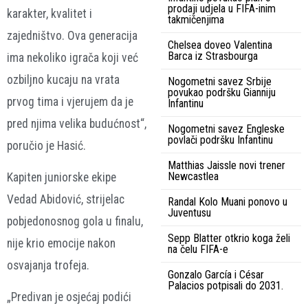
prodaji udjela u FIFA-inim
karakter, kvalitet i
takmičenjima
zajedništvo. Ova generacija
Chelsea doveo Valentina
Barca iz Strasbourga
ima nekoliko igrača koji već
ozbiljno kucaju na vrata
Nogometni savez Srbije
povukao podršku Gianniju
prvog tima i vjerujem da je
Infantinu
pred njima velika budućnost“,
Nogometni savez Engleske
povlači podršku Infantinu
poručio je Hasić.
Matthias Jaissle novi trener
Newcastlea
Kapiten juniorske ekipe
Vedad Abidović, strijelac
Randal Kolo Muani ponovo u
Juventusu
pobjedonosnog gola u finalu,
Sepp Blatter otkrio koga želi
nije krio emocije nakon
na čelu FIFA-e
osvajanja trofeja.
Gonzalo García i César
Palacios potpisali do 2031.
„Predivan je osjećaj podići