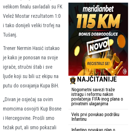
velikom finalu savladali su FK
Velež Mostar rezultatom 1:0
i tako donijeli veliki trofej na
Tušanj.
Trener Nermin Hasić istakao
je kako je ponosan na svoje
igrače, stručni štab i sve
ljude koji su bili uz ekipu na
NAJČITANIJE
putu do osvajanja Kupa BiH.
Nogometni savezi traže
istragu i reformu nakon
povlačenja FIFA-inog plana o
„Divan je osjećaj sa ovim
privatnim ulaganjima
momcima osvojiti Kup Bosne
Vels prvi povukao podršku
i Hercegovine. Prošli smo
Infantinu
težak put, ali smo pokazali
Infantino povukao plan o