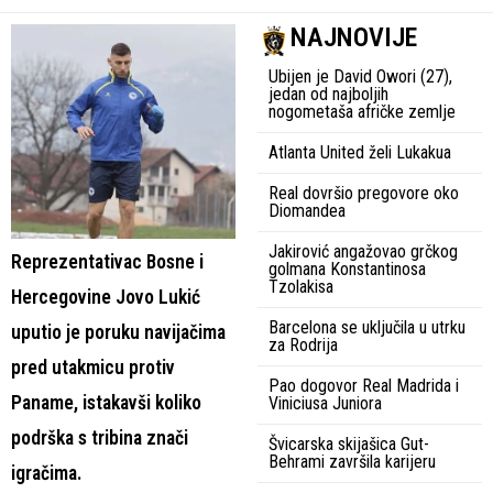
NAJNOVIJE
Ubijen je David Owori (27),
jedan od najboljih
nogometaša afričke zemlje
Atlanta United želi Lukakua
Real dovršio pregovore oko
Diomandea
Jakirović angažovao grčkog
Reprezentativac Bosne i
golmana Konstantinosa
Tzolakisa
Hercegovine Jovo Lukić
Barcelona se uključila u utrku
uputio je poruku navijačima
za Rodrija
pred utakmicu protiv
Pao dogovor Real Madrida i
Paname, istakavši koliko
Viniciusa Juniora
podrška s tribina znači
Švicarska skijašica Gut-
Behrami završila karijeru
igračima.