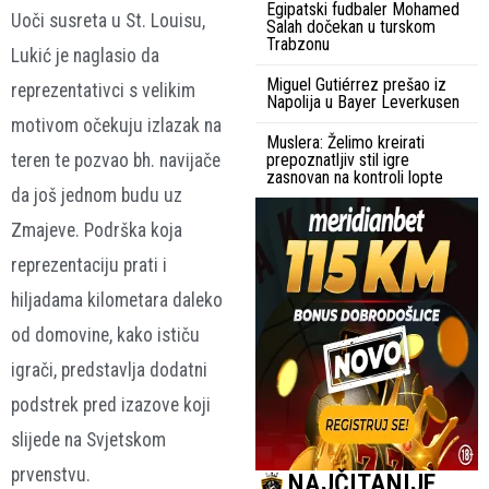
Egipatski fudbaler Mohamed
Uoči susreta u St. Louisu,
Salah dočekan u turskom
Trabzonu
Lukić je naglasio da
Miguel Gutiérrez prešao iz
reprezentativci s velikim
Napolija u Bayer Leverkusen
motivom očekuju izlazak na
Muslera: Želimo kreirati
teren te pozvao bh. navijače
prepoznatljiv stil igre
zasnovan na kontroli lopte
da još jednom budu uz
Zmajeve. Podrška koja
reprezentaciju prati i
hiljadama kilometara daleko
od domovine, kako ističu
igrači, predstavlja dodatni
podstrek pred izazove koji
slijede na Svjetskom
prvenstvu.
NAJČITANIJE