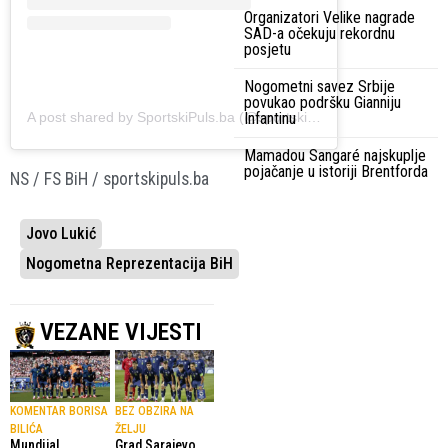
Organizatori Velike nagrade
SAD-a očekuju rekordnu
posjetu
Nogometni savez Srbije
povukao podršku Gianniju
A post shared by SportskiPuls.ba (@sportskipulsba)
Infantinu
Mamadou Sangaré najskuplje
pojačanje u istoriji Brentforda
NS / FS BiH / sportskipuls.ba
Jovo Lukić
Nogometna Reprezentacija BiH
VEZANE VIJESTI
KOMENTAR BORISA
BEZ OBZIRA NA
BILIĆA
ŽELJU
Mundijal
Grad Sarajevo