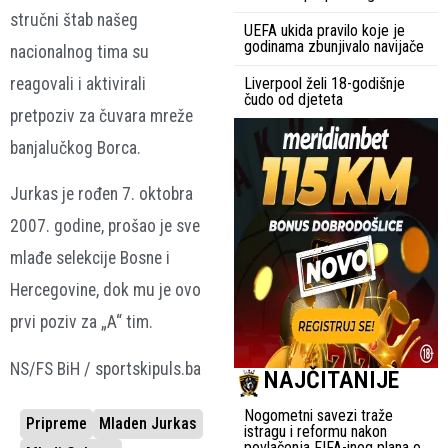
stručni štab našeg
UEFA ukida pravilo koje je
godinama zbunjivalo navijače
nacionalnog tima su
reagovali i aktivirali
Liverpool želi 18-godišnje
čudo od djeteta
pretpoziv za čuvara mreže
banjalučkog Borca.
Jurkas je rođen 7. oktobra
2007. godine, prošao je sve
mlađe selekcije Bosne i
Hercegovine, dok mu je ovo
prvi poziv za „A“ tim.
NS/FS BiH / sportskipuls.ba
NAJČITANIJE
Nogometni savezi traže
Pripreme
Mladen Jurkas
istragu i reformu nakon
povlačenja FIFA-inog plana o