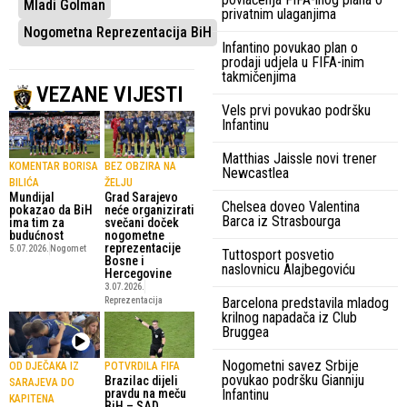
Mladi Golman
privatnim ulaganjima
Nogometna Reprezentacija BiH
Infantino povukao plan o
prodaji udjela u FIFA-inim
takmičenjima
VEZANE VIJESTI
Vels prvi povukao podršku
Infantinu
Matthias Jaissle novi trener
KOMENTAR BORISA
BEZ OBZIRA NA
Newcastlea
BILIĆA
ŽELJU
Mundijal
Grad Sarajevo
Chelsea doveo Valentina
pokazao da BiH
neće organizirati
Barca iz Strasbourga
ima tim za
svečani doček
budućnost
nogometne
reprezentacije
5.07.2026.
Nogomet
Tuttosport posvetio
Bosne i
naslovnicu Alajbegoviću
Hercegovine
3.07.2026.
Barcelona predstavila mladog
Reprezentacija
krilnog napadača iz Club
Bruggea
Nogometni savez Srbije
OD DJEČAKA IZ
POTVRDILA FIFA
povukao podršku Gianniju
Brazilac dijeli
SARAJEVA DO
Infantinu
pravdu na meču
KAPITENA
BiH – SAD