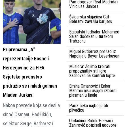
Pao dogovor Real Madrida i
Viniciusa Juniora
Švicarska skijašica Gut-
Behrami završila karijeru
Egipatski fudbaler Mohamed
Salah dočekan u turskom
Trabzonu
Pripremama „A“
Miguel Gutiérrez prešao iz
Napolija u Bayer Leverkusen
reprezentacije Bosne i
Muslera: Želimo kreirati
Hercegovine za FIFA
prepoznatljiv stil igre
zasnovan na kontroli lopte
Svjetsko prvenstvo
pridružio se i mladi golman
Emina Omanović i Enhar
Mahmić nisu uspjeli izboriti
Mladen Jurkas.
plasman u finale
Nakon povrede koja se desila
Pariz čeka najbolju bh.
plivačicu
sinoć Osmanu Hadžikiću,
Omladinci Rahić, Pervan i
selektor Sergej Barbarez i
Zahirović potpisali ugovore