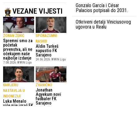
Gonzalo García i César
VEZANE VIJESTI
Palacios potpisali do 2031.
Otkriveni detalji Viniciusovog
ugovora u Realu
ZORAN ZEKIĆ
SPORAZUMNI
Spremni smo za
RASKID
početak
Aldin Turkeš
prvenstva, ali ne
napustio FK
očekujem naše
Sarajevo
najbolje izdanje
24.06.2026.
WWIN Liga
7.08.2026.
WWIN Liga
KARIJERU
ZVANIČNO
Jonathan
NASTAVLJA U
Agyekum novi
INDONEZIJI
fudbaler FK
Luka Menalo
Sarajevo
više nije igrač FK
18.06.2026.
WWIN Liga
Sarajevo
19.06.2026.
WWIN Liga
SportskiPuls.ba
© Copyright - VICOBA d.o.o. 2024.