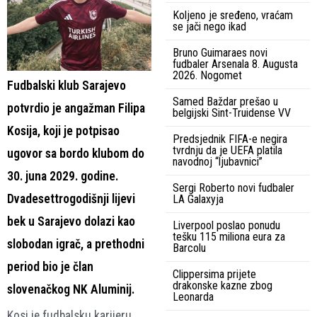
Koljeno je sređeno, vraćam
se jači nego ikad
Bruno Guimaraes novi
fudbaler Arsenala 8. Augusta
2026. Nogomet
Fudbalski klub Sarajevo
Samed Baždar prešao u
potvrdio je angažman Filipa
belgijski Sint-Truidense VV
Kosija, koji je potpisao
Predsjednik FIFA-e negira
tvrdnju da je UEFA platila
ugovor sa bordo klubom do
navodnoj “ljubavnici”
30. juna 2029. godine.
Sergi Roberto novi fudbaler
Dvadesettrogodišnji lijevi
LA Galaxyja
bek u Sarajevo dolazi kao
Liverpool poslao ponudu
tešku 115 miliona eura za
slobodan igrač, a prethodni
Barcolu
period bio je član
Clippersima prijete
drakonske kazne zbog
slovenačkog NK Aluminij.
Leonarda
Kosi je fudbalsku karijeru