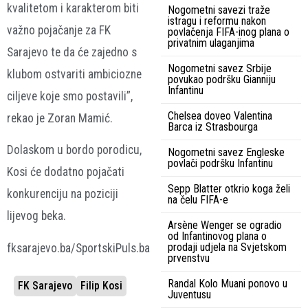
kvalitetom i karakterom biti
Nogometni savezi traže
istragu i reformu nakon
važno pojačanje za FK
povlačenja FIFA-inog plana o
privatnim ulaganjima
Sarajevo te da će zajedno s
Nogometni savez Srbije
klubom ostvariti ambiciozne
povukao podršku Gianniju
Infantinu
ciljeve koje smo postavili”,
Chelsea doveo Valentina
rekao je Zoran Mamić.
Barca iz Strasbourga
Dolaskom u bordo porodicu,
Nogometni savez Engleske
povlači podršku Infantinu
Kosi će dodatno pojačati
Sepp Blatter otkrio koga želi
konkurenciju na poziciji
na čelu FIFA-e
lijevog beka.
Arsène Wenger se ogradio
od Infantinovog plana o
prodaji udjela na Svjetskom
fksarajevo.ba/SportskiPuls.ba
prvenstvu
Randal Kolo Muani ponovo u
FK Sarajevo
Filip Kosi
Juventusu