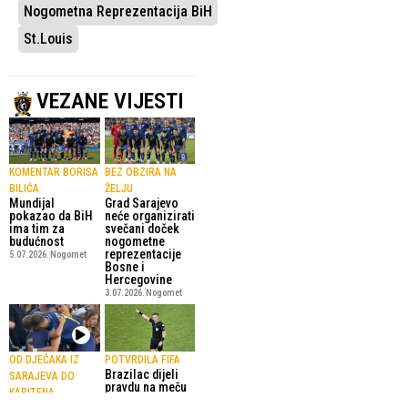
Nogometna Reprezentacija BiH
St.Louis
VEZANE VIJESTI
KOMENTAR BORISA
BEZ OBZIRA NA
BILIĆA
ŽELJU
Mundijal
Grad Sarajevo
pokazao da BiH
neće organizirati
ima tim za
svečani doček
budućnost
nogometne
reprezentacije
5.07.2026.
Nogomet
Bosne i
Hercegovine
3.07.2026.
Nogomet
OD DJEČAKA IZ
POTVRDILA FIFA
Brazilac dijeli
SARAJEVA DO
pravdu na meču
KAPITENA
BiH – SAD
(VIDEO)