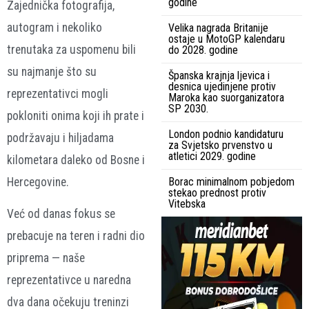
godine
Zajednička fotografija,
autogram i nekoliko
Velika nagrada Britanije
ostaje u MotoGP kalendaru
trenutaka za uspomenu bili
do 2028. godine
su najmanje što su
Španska krajnja ljevica i
desnica ujedinjene protiv
reprezentativci mogli
Maroka kao suorganizatora
SP 2030.
pokloniti onima koji ih prate i
London podnio kandidaturu
podržavaju i hiljadama
za Svjetsko prvenstvo u
atletici 2029. godine
kilometara daleko od Bosne i
Hercegovine.
Borac minimalnom pobjedom
stekao prednost protiv
Vitebska
Već od danas fokus se
prebacuje na teren i radni dio
priprema — naše
reprezentativce u naredna
dva dana očekuju treninzi