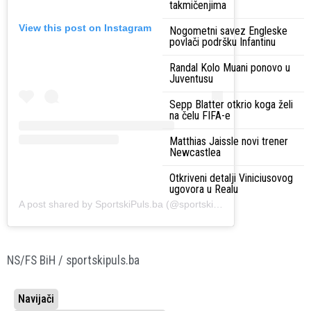
takmičenjima
View this post on Instagram
Nogometni savez Engleske
povlači podršku Infantinu
Randal Kolo Muani ponovo u
Juventusu
Sepp Blatter otkrio koga želi
na čelu FIFA-e
Matthias Jaissle novi trener
Newcastlea
Otkriveni detalji Viniciusovog
ugovora u Realu
A post shared by SportskiPuls.ba (@sportskipulsba)
NS/FS BiH / sportskipuls.ba
Navijači