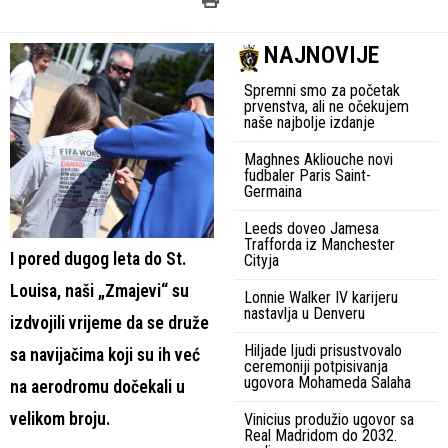
NAJNOVIJE
Spremni smo za početak
prvenstva, ali ne očekujem
naše najbolje izdanje
Maghnes Akliouche novi
fudbaler Paris Saint-
Germaina
Leeds doveo Jamesa
Trafforda iz Manchester
I pored dugog leta do St.
Cityja
Louisa, naši „Zmajevi“ su
Lonnie Walker IV karijeru
nastavlja u Denveru
izdvojili vrijeme da se druže
Hiljade ljudi prisustvovalo
sa navijačima koji su ih već
ceremoniji potpisivanja
ugovora Mohameda Salaha
na aerodromu dočekali u
velikom broju.
Vinicius produžio ugovor sa
Real Madridom do 2032.