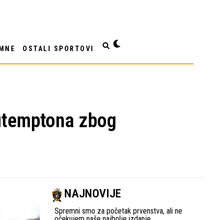
MNE
OSTALI SPORTOVI
autemptona zbog
NAJNOVIJE
Spremni smo za početak prvenstva, ali ne
očekujem naše najbolje izdanje