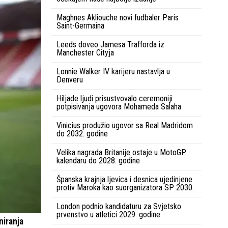
Maghnes Akliouche novi fudbaler Paris
Saint-Germaina
Leeds doveo Jamesa Trafforda iz
Manchester Cityja
Lonnie Walker IV karijeru nastavlja u
Denveru
Hiljade ljudi prisustvovalo ceremoniji
potpisivanja ugovora Mohameda Salaha
Vinicius produžio ugovor sa Real Madridom
do 2032. godine
Velika nagrada Britanije ostaje u MotoGP
kalendaru do 2028. godine
Španska krajnja ljevica i desnica ujedinjene
protiv Maroka kao suorganizatora SP 2030.
London podnio kandidaturu za Svjetsko
prvenstvo u atletici 2029. godine
niranja