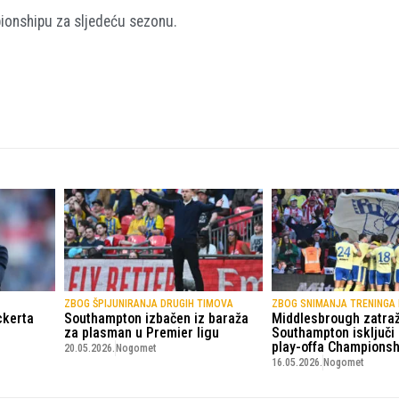
ionshipu za sljedeću sezonu.
ZBOG ŠPIJUNIRANJA DRUGIH TIMOVA
ZBOG SNIMANJA TRENINGA 
ckerta
Southampton izbačen iz baraža
Middlesbrough zatraž
za plasman u Premier ligu
Southampton isključi i
play-offa Championsh
20.05.2026.
Nogomet
16.05.2026.
Nogomet