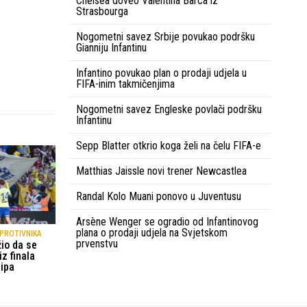
Chelsea doveo Valentina Barca iz
Strasbourga
Nogometni savez Srbije povukao podršku
Gianniju Infantinu
Infantino povukao plan o prodaji udjela u
FIFA-inim takmičenjima
Nogometni savez Engleske povlači podršku
Infantinu
Sepp Blatter otkrio koga želi na čelu FIFA-e
Matthias Jaissle novi trener Newcastlea
Randal Kolo Muani ponovo u Juventusu
Arsène Wenger se ogradio od Infantinovog
plana o prodaji udjela na Svjetskom
PROTIVNIKA
prvenstvu
io da se
z finala
ipa