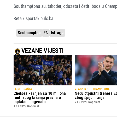
Southamptonu su, također, oduzeta i četiri boda u Champ
Beta / sportskipuls.ba
Southampton
FA
Istraga
VEZANE VIJESTI
FA NE PRAŠTA
VLASNIK SOUTHAMPTONA
Chelsea kažnjen sa 10 miliona
Neću otpustiti trenera E
funti zbog kršenja pravila o
zbog špijuniranja
isplatama agenata
2.06.2026.
Nogomet
1.08.2026.
Nogomet