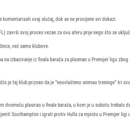
e komentarisati ovaj slučaj, dok se ne procijene svi dokazi.
L) završi svoj proces vezan za ovu aferu prije nego što se uključ
dince, već samo klubove.
 na izbacivanje iz finala baraža za plasman u Premijer ligu zbog
o je taj klub priznao da je “neovlašteno snimao treninge” tri svo
 dvomeču plasirao u finale baraža, u kom je u subotu trebalo da
eniti Southampton i igrati protiv Hulla za mjesto u Premijer ligi 