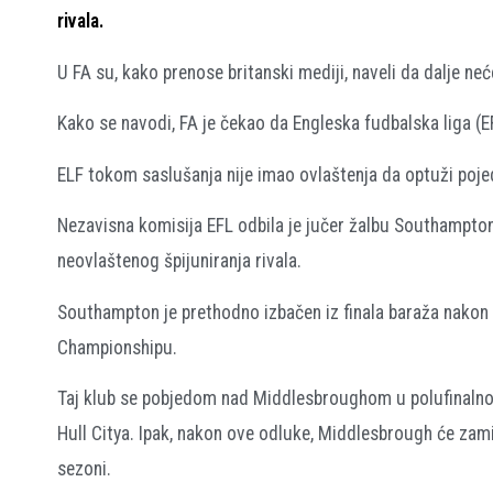
rivala.
U FA su, kako prenose britanski mediji, naveli da dalje neć
Kako se navodi, FA je čekao da Engleska fudbalska liga (EF
ELF tokom saslušanja nije imao ovlaštenja da optuži poje
Nezavisna komisija EFL odbila je jučer žalbu Southamptona
neovlaštenog špijuniranja rivala.
Southampton je prethodno izbačen iz finala baraža nakon št
Championshipu.
Taj klub se pobjedom nad Middlesbroughom u polufinalnom
Hull Citya. Ipak, nakon ove odluke, Middlesbrough će zamij
sezoni.