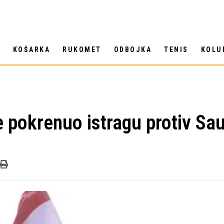
T
KOŠARKA
RUKOMET
ODBOJKA
TENIS
KOLU
e pokrenuo istragu protiv S