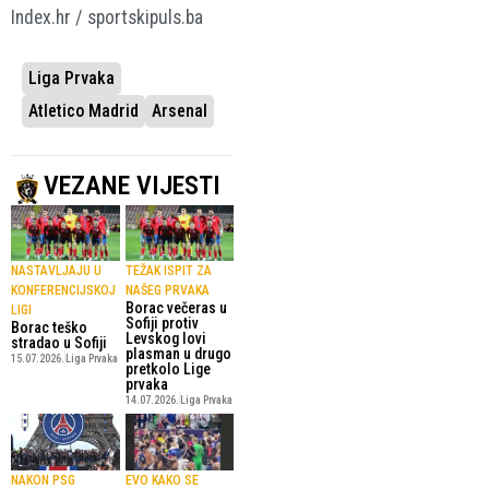
Index.hr / sportskipuls.ba
Liga Prvaka
Atletico Madrid
Arsenal
VEZANE VIJESTI
NASTAVLJAJU U
TEŽAK ISPIT ZA
KONFERENCIJSKOJ
NAŠEG PRVAKA
Borac večeras u
LIGI
Sofiji protiv
Borac teško
Levskog lovi
stradao u Sofiji
plasman u drugo
15.07.2026.
Liga Prvaka
pretkolo Lige
prvaka
14.07.2026.
Liga Prvaka
NAKON PSG
EVO KAKO SE