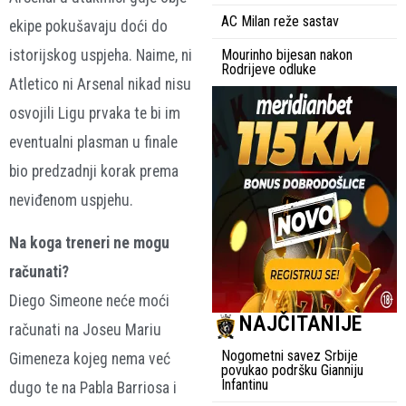
AC Milan reže sastav
ekipe pokušavaju doći do
istorijskog uspjeha. Naime, ni
Mourinho bijesan nakon
Rodrijeve odluke
Atletico ni Arsenal nikad nisu
osvojili Ligu prvaka te bi im
eventualni plasman u finale
bio predzadnji korak prema
neviđenom uspjehu.
Na koga treneri ne mogu
računati?
Diego Simeone neće moći
NAJČITANIJE
računati na Joseu Mariu
Nogometni savez Srbije
Gimeneza kojeg nema već
povukao podršku Gianniju
Infantinu
dugo te na Pabla Barriosa i