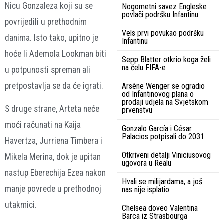
Nicu Gonzaleza koji su se
Nogometni savez Engleske
povlači podršku Infantinu
povrijedili u prethodnim
Vels prvi povukao podršku
danima. Isto tako, upitno je
Infantinu
hoće li Ademola Lookman biti
Sepp Blatter otkrio koga želi
na čelu FIFA-e
u potpunosti spreman ali
pretpostavlja se da će igrati.
Arsène Wenger se ogradio
od Infantinovog plana o
prodaji udjela na Svjetskom
S druge strane, Arteta neće
prvenstvu
moći računati na Kaija
Gonzalo García i César
Palacios potpisali do 2031.
Havertza, Jurriena Timbera i
Otkriveni detalji Viniciusovog
Mikela Merina, dok je upitan
ugovora u Realu
nastup Eberechija Ezea nakon
Hvali se milijardama, a još
manje povrede u prethodnoj
nas nije isplatio
utakmici.
Chelsea doveo Valentina
Barca iz Strasbourga