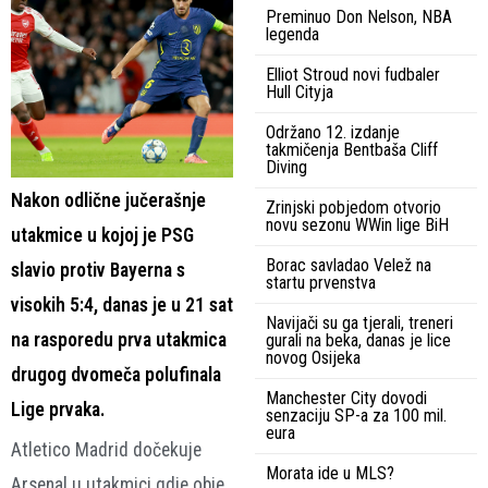
Preminuo Don Nelson, NBA
legenda
Elliot Stroud novi fudbaler
Hull Cityja
Održano 12. izdanje
takmičenja Bentbaša Cliff
Diving
Nakon odlične jučerašnje
Zrinjski pobjedom otvorio
novu sezonu WWin lige BiH
utakmice u kojoj je PSG
Borac savladao Velež na
slavio protiv Bayerna s
startu prvenstva
visokih 5:4, danas je u 21 sat
Navijači su ga tjerali, treneri
na rasporedu prva utakmica
gurali na beka, danas je lice
novog Osijeka
drugog dvomeča polufinala
Manchester City dovodi
Lige prvaka.
senzaciju SP-a za 100 mil.
eura
Atletico Madrid dočekuje
Morata ide u MLS?
Arsenal u utakmici gdje obje