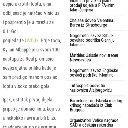
Infantino povukao plan o
uspio ukrotiti loptu, a na
prodaji udjela u FIFA-inim
takmičenjima
odbijenac je natrčao Vinicius
Chelsea doveo Valentina
i pospremio je u mrežu za
Barca iz Strasbourga
0:1. Gol
Nogometni savez Srbije
povukao podršku Gianniju
pogledajte
OVDJE.
Prije toga,
Infantinu
Kylian Mbappé je u svom 100.
Matthias Jaissle novi trener
nastupu za Real promašio
Newcastlea
nevjerojatnu priliku kada je
Nogometni savez Engleske
povlači podršku Infantinu
sam pred golmanom poslao
Tuttosport posvetio
loptu visoko preko gola.
naslovnicu Alajbegoviću
Ipak, ostatak prvog dijela
Barcelona predstavila mladog
krilnog napadača iz Club
pripao je domaćinima, koji su
Bruggea
u nekoliko navrata bili blizu
Organizatori Velike nagrade
SAD-a očekuju rekordnu
izjednačenja, no na vratima