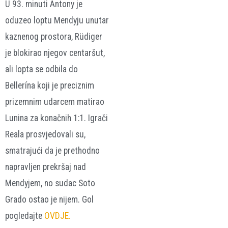
U 93. minuti Antony je
oduzeo loptu Mendyju unutar
kaznenog prostora, Rüdiger
je blokirao njegov centaršut,
ali lopta se odbila do
Bellerína koji je preciznim
prizemnim udarcem matirao
Lunina za konačnih 1:1. Igrači
Reala prosvjedovali su,
smatrajući da je prethodno
napravljen prekršaj nad
Mendyjem, no sudac Soto
Grado ostao je nijem. Gol
pogledajte
OVDJE.