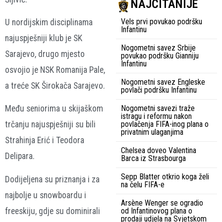
NAJČITANIJE
Vels prvi povukao podršku
U nordijskim disciplinama
Infantinu
najuspješniji klub je SK
Nogometni savez Srbije
Sarajevo, drugo mjesto
povukao podršku Gianniju
Infantinu
osvojio je NSK Romanija Pale,
Nogometni savez Engleske
a treće SK Širokača Sarajevo.
povlači podršku Infantinu
Nogometni savezi traže
Među seniorima u skijaškom
istragu i reformu nakon
povlačenja FIFA-inog plana o
trčanju najuspješniji su bili
privatnim ulaganjima
Strahinja Erić i Teodora
Chelsea doveo Valentina
Delipara.
Barca iz Strasbourga
Sepp Blatter otkrio koga želi
Dodijeljena su priznanja i za
na čelu FIFA-e
najbolje u snowboardu i
Arsène Wenger se ogradio
freeskiju, gdje su dominirali
od Infantinovog plana o
prodaji udjela na Svjetskom