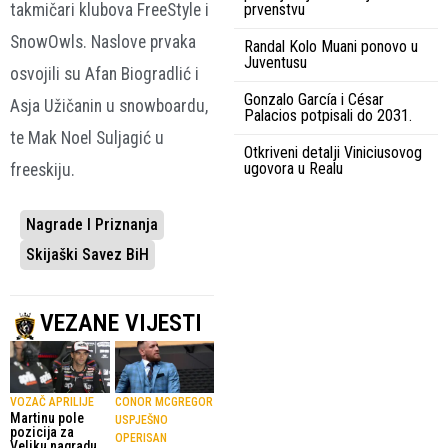
takmičari klubova FreeStyle i
prvenstvu
SnowOwls. Naslove prvaka
Randal Kolo Muani ponovo u
Juventusu
osvojili su Afan Biogradlić i
Gonzalo García i César
Asja Užičanin u snowboardu,
Palacios potpisali do 2031.
te Mak Noel Suljagić u
Otkriveni detalji Viniciusovog
ugovora u Realu
freeskiju.
Nagrade I Priznanja
Skijaški Savez BiH
VEZANE VIJESTI
VOZAČ APRILIJE
CONOR MCGREGOR
Martinu pole
USPJEŠNO
pozicija za
OPERISAN
Veliku nagradu