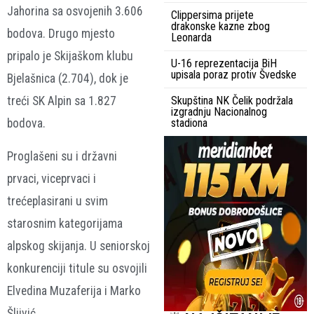
Jahorina sa osvojenih 3.606
Clippersima prijete
drakonske kazne zbog
bodova. Drugo mjesto
Leonarda
pripalo je Skijaškom klubu
U-16 reprezentacija BiH
upisala poraz protiv Švedske
Bjelašnica (2.704), dok je
treći SK Alpin sa 1.827
Skupština NK Čelik podržala
izgradnju Nacionalnog
bodova.
stadiona
Proglašeni su i državni
prvaci, viceprvaci i
trećeplasirani u svim
starosnim kategorijama
alpskog skijanja. U seniorskoj
konkurenciji titule su osvojili
Elvedina Muzaferija i Marko
Šljivić.