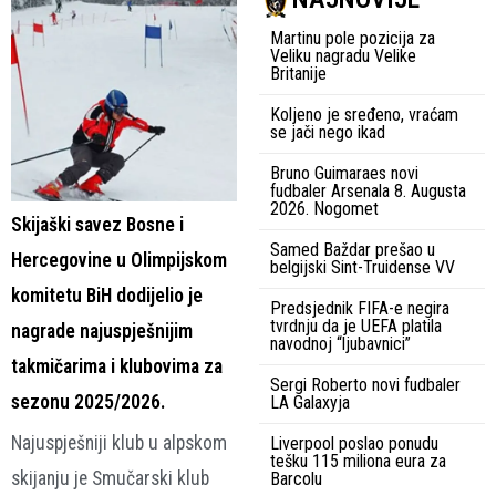
Martinu pole pozicija za
Veliku nagradu Velike
Britanije
Koljeno je sređeno, vraćam
se jači nego ikad
Bruno Guimaraes novi
fudbaler Arsenala 8. Augusta
2026. Nogomet
Skijaški savez Bosne i
Samed Baždar prešao u
Hercegovine u Olimpijskom
belgijski Sint-Truidense VV
komitetu BiH dodijelio je
Predsjednik FIFA-e negira
tvrdnju da je UEFA platila
nagrade najuspješnijim
navodnoj “ljubavnici”
takmičarima i klubovima za
Sergi Roberto novi fudbaler
sezonu 2025/2026.
LA Galaxyja
Najuspješniji klub u alpskom
Liverpool poslao ponudu
tešku 115 miliona eura za
skijanju je Smučarski klub
Barcolu